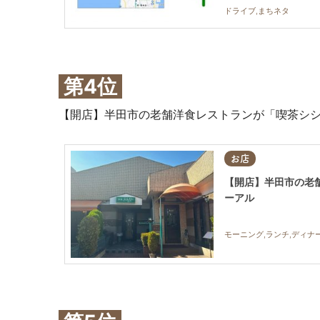
ドライブ,まちネタ
第4位
【開店】半田市の老舗洋食レストランが「喫茶シシリ
お店
【開店】半田市の老舗
ーアル
モーニング,ランチ,ディナー