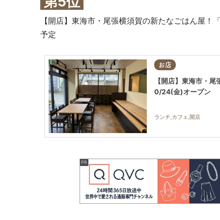
第5位
【開店】東海市・尾張横須賀の新たなごはん屋！「G
予定
お店
【開店】東海市・尾張
0/24(金)オープン
ランチ,カフェ,開店