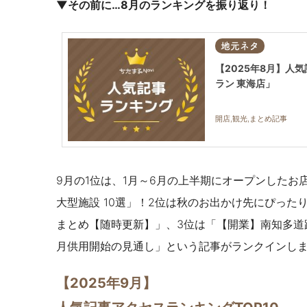
▼その前に…8月のランキングを振り返り！
地元ネタ
【2025年8月】人気
ラン 東海店」
開店,観光,まとめ記事
9月の1位は、1月～6月の上半期にオープンしたお
大型施設 10選
」！
2位は秋のお出かけ先にぴった
まとめ【随時更新】」、3位は「【開業】南知多道路
月供用開始の見通し」という記事がランクインし
【2025年9月】