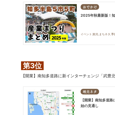
おでかけ
2025年秋最新版！
イベント,観光,まちネタ,
第3位
【開業】南知多道路に新インターチェンジ「武豊北I
地元ネタ
【開業】南知多道路に
始の見通し