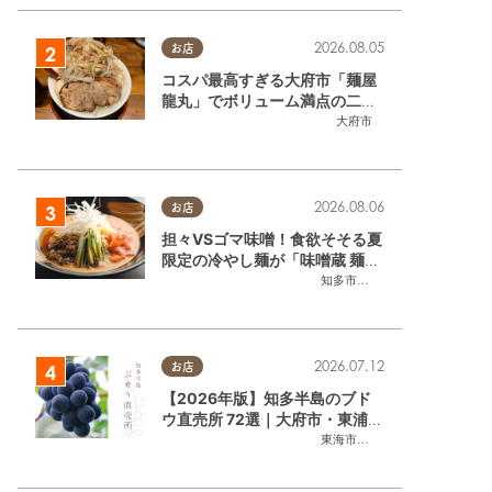
2026.08.05
お店
コスパ最高すぎる大府市「麺屋
龍丸」でボリューム満点の二郎
系ラーメンを堪能してきた
大府市
2026.08.06
お店
担々VSゴマ味噌！食欲そそる夏
限定の冷やし麺が「味噌蔵 麺四
朗 半田店・知多店」で登場／ち
知多市
,
半田市
たまる広告
2026.07.12
お店
【2026年版】知多半島のブド
ウ直売所 72選｜大府市・東浦町
ほかエリア別に一挙紹介
東海市
,
大府市
,
東浦町
,
半田市
,
美