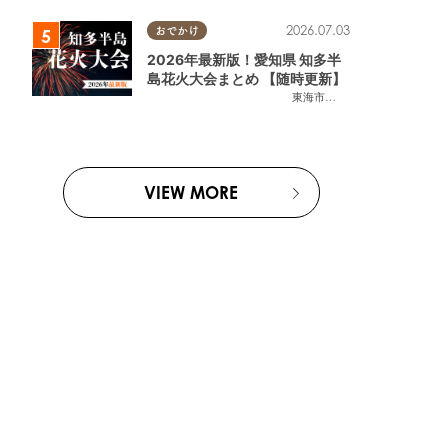
2026.07.03
おでかけ
2026年最新版！愛知県 知多半
島花火大会まとめ 【随時更新】
東海市
,
大府市
,
知多市
,
東浦町
,
阿
VIEW MORE