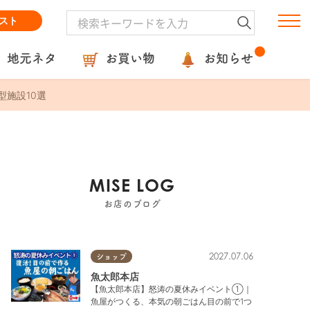
スト
地元ネタ
お買い物
お知らせ
型施設10選
MISE LOG
お店のブログ
2027.07.06
ショップ
魚太郎本店
【魚太郎本店】怒涛の夏休みイベント①｜
魚屋がつくる、本気の朝ごはん目の前で1つ