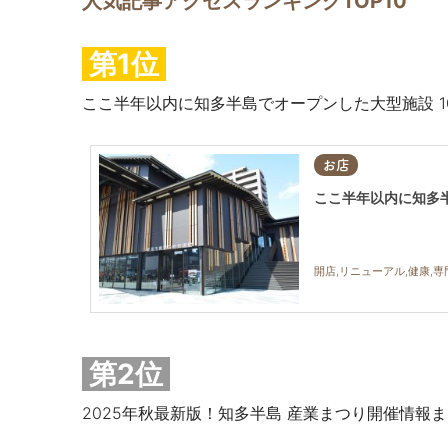
人気記事アクセスランキングTOP10
第1位
ここ半年以内に知多半島でオープンした大型施設 10
お店
ここ半年以内に知多半
開店,リニューアル,健康,専
第2位
2025年秋最新版！知多半島 産業まつり開催情報