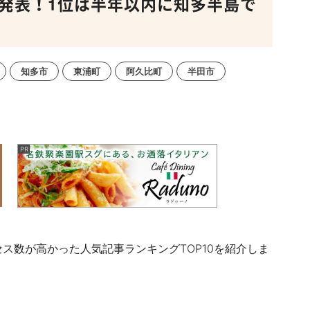
10発表！1位は半年以内に知多半島で
知多市
東浦町
阿久比町
半田市
セス数が高かった人気記事ランキングTOP10を紹介しま