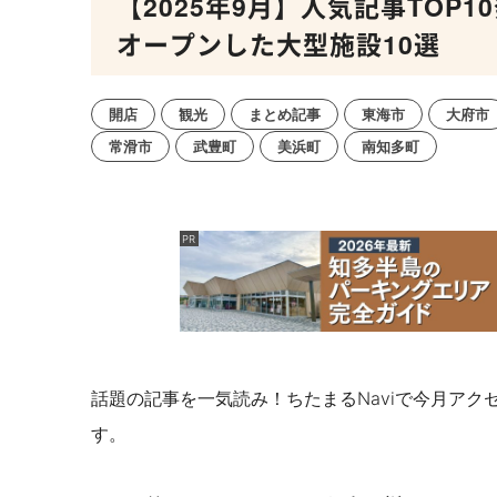
【2025年9月】人気記事TOP
オープンした大型施設10選
開店
観光
まとめ記事
東海市
大府市
常滑市
武豊町
美浜町
南知多町
話題の記事を一気読み！ちたまるNaviで今月アク
す。