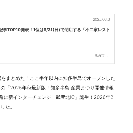
2025.08.31
記事TOP10発表！1位は8/31(日)で閉店する「不二家レスト
東海市,大府市,知多市,東浦町,阿久比町,半田市,常滑市,武豊町,美浜町,南知多町
店をまとめた「
ここ半年以内に知多半島でオープンした
りの「
2025年秋最新版！知多半島 産業まつり開催情報
に新インターチェンジ「武豊北IC」誕生！2026年2
ました。