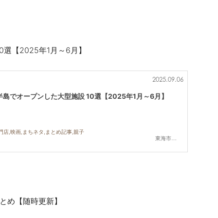
選【2025年1月～6月】
2025.09.06
島でオープンした大型施設 10選【2025年1月～6月】
門店,映画,まちネタ,まとめ記事,親子
東海市,大府市,知多市,半田市,常滑市
まとめ【随時更新】