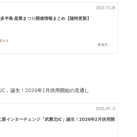
2025.10.28
知多半島 産業まつり開催情報まとめ【随時更新】
季節ネタ
東海市,大府市,知多市,東浦町,阿久比町,半田市,常滑市,武豊町,美浜町,南知多町
C」誕生！2026年2月供用開始の見通し
2025.09.15
新インターチェンジ「武豊北IC」誕生！2026年2月供用開