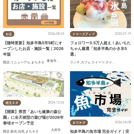
2026.08.03
2023.07.19
お店
クローズアップ
【随時更新】知多半島5市5町にオ
フォロワー3.5万人超え！あいちた
ープンしたお店・施設一覧｜2026
ちゃん厳選「知多半島のかき氷5
年版
選」
東海市
,
大府市
,
知多市
,
東浦町
,
阿久比町
,
半田市
,
常滑市
,
武豊
開店
,
リニューアル
,
まちネタ
ランチ
,
カフェ
,
スイーツ
,
テイクアウト
2024.12.06
地元ネタ
【開業】県営「あいち健康の森公
園」に全天候型の遊び場が2026年
2026.04.08
春頃オープン予定
おでかけ
大府市
知多半島の魚市場 完全ガイド｜安
開店
,
観光
,
自然
,
まちネタ