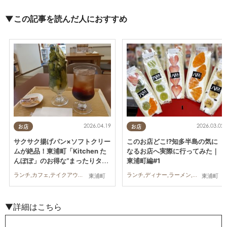
▼この記事を読んだ人におすすめ
2026.04.19
2026.03.02
お店
お店
サクサク揚げパン×ソフトクリー
このお店どこ!?知多半島の気に
ムが絶品！東浦町「Kitchen た
なるお店へ実際に行ってみた｜
んぽぽ」のお得な“まったりタイ
東浦町編#1
ム”へ行ってみた
ランチ,カフェ,テイクアウト,行ってみたレポ,夫婦,おひとりさま,友人
ランチ,ディナー,ラーメン,カフェ,スイーツ,テイクアウト,専門店,雑貨,アウトドア,自然,まちネタ,まとめ記事,行ってみたレポ,コスパ抜群
東浦町
東浦町
▼詳細はこちら