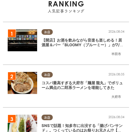
RANKING
人気記事ランキング
2026.08.04
お店
【開店】お酒を飲みながら音楽も楽しめる！居
酒屋＆バー「BLOOMY（ブルーミー）」が7/3
(金)半田市でオープン
半田市
2026.08.05
お店
コスパ最高すぎる大府市「麺屋 龍丸」でボリュ
ーム満点の二郎系ラーメンを堪能してきた
大府市
2026.08.04
お店
SNSで話題！知多市に出没する「揚げパンサン
ド」。つくっているのはお祭りお兄さん!?【ち