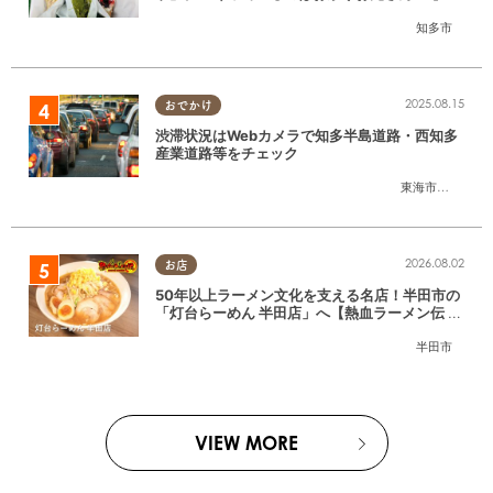
たまる調査隊#55】
知多市
2025.08.15
おでかけ
渋滞状況はWebカメラで知多半島道路・西知多
産業道路等をチェック
東海市
,
大府市
,
知
2026.08.02
お店
50年以上ラーメン文化を支える名店！半田市の
「灯台らーめん 半田店」へ【熱血ラーメン伝 8
月放送】
半田市
VIEW MORE