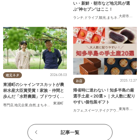
い・新鮮・朝市など地元民が選
ぶ“神セブン”はここ！
大府市
,
半田
ランチ
,
ドライブ
,
観光
,
まちネタ
,
連載
,
家族
,
2026.08.03
地元ネタ
2025.12.27
お店
東浦町のシャインマスカットが農
帰省時に迷わない！知多半島の厳
林水産大臣賞受賞！家族・仲間と
選手土産＜20選＞｜大人数に配り
歩んだ「水野農園」ブドウづくり
やすい個包装ギフト
の軌跡
東浦町
専門店
,
地元企業
,
自然
,
まちネタ
,
季節ネタ
,
ちたまるスタイル掲載店
,
夫婦
,
家族
東海市
,
大府
カフェ
,
スイーツ
,
テイクアウト
,
まとめ記事
記事一覧