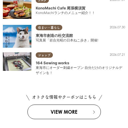
グルメ
KonoMachi Cafe 尾張横須賀
KonoMachiランチのメニュー紹介！！
2026.07.30
住まい・暮らし
東海市創造の杜交流館
写真展「岩合光昭の日本ねこ歩き」開催!
2026.07.21
ショップ
164 Sewing works
東海市にオーダー刺繍オープン 自分だけのオリジナルデ
ザインを！
オトクな情報やクーポンはこちら
VIEW MORE