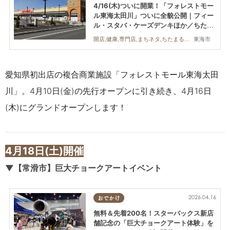
4/16(木)ついに開業！「フォレストモー
ル東海太田川」ついに全貌公開｜フィー
ル・スタバ・ケーズデンキほか／ちたま
る広告
東海市
開店,健康,専門店,まちネタ,ちたまる広告
愛知県初出店の複合商業施設
「フォレストモール東海太田
川」。
4月10日(金)の先行オープンに引き続き、4月16日
(木)にグランドオープンします！
4月18日(土)開催
▼【常滑市】巨大チョークアートイベント
2026.04.16
おでかけ
無料＆先着200名！スターバックス新店
舗記念の「巨大チョークアート体験」を