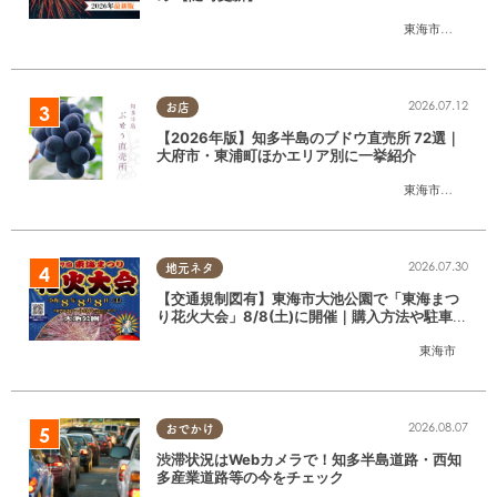
東海市
,
大府市
,
知
2026.07.12
お店
【2026年版】知多半島のブドウ直売所 72選｜
大府市・東浦町ほかエリア別に一挙紹介
東海市
,
大府市
,
東
2026.07.30
地元ネタ
【交通規制図有】東海市大池公園で「東海まつ
り花火大会」8/8(土)に開催｜購入方法や駐車場
情報は？
東海市
2026.08.07
おでかけ
渋滞状況はWebカメラで！知多半島道路・西知
多産業道路等の今をチェック