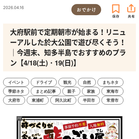
2026.04.16
おでかけ
大府駅前で定期朝市が始まる！リニュ
ーアルした於大公園で遊び尽くそう！
｜今週末、知多半島でおすすめのプラ
ン【4/18(土)・19(日)】
イベント
ドライブ
観光
自然
まちネタ
季節ネタ
まとめ記事
親子
家族
東海市
大府市
東浦町
阿久比町
半田市
常滑市