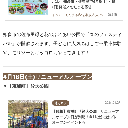
バル」知多市・佐布里で4/18(土)・19
(日)開催／ちたまる広告
知多市
イベント,ちたまる広告,家族,友人,ペット
知多市の佐布里緑と花のふれあい公園で「春のフェスティ
バル」が開催されます。子どもに人気のはしご車乗車体験
や、モリゾーとキッコロもやってきます！
4月18日(土)リニューアルオープン
▼【東浦町】於大公園
2026.03.27
地元ネタ
【続報】東浦町「於大公園」リニューア
ルオープン日が判明！4/11(土)にはプレ
オープンイベントも