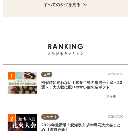
すべてのタグを見る
RANKING
人気記事ランキング
2026.08.08
お店
帰省時に迷わない！知多半島の厳選手土産＜20
選＞｜大人数に配りやすい個包装ギフト
東海市
,
大府市
,
知
2026.07.03
おでかけ
2026年最新版！愛知県 知多半島花火大会まと
め 【随時更新】