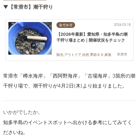
▼【常滑市
】潮干狩り
2026.03.18
おでかけ
【2026年最新】愛知県・知多半島の潮
干狩り場まとめ｜開催状況をチェック
常滑市
観光,アウトドア,自然,季節ネタ,家族
常滑市
「樽水海岸」「西阿野海岸」「古場海岸」
3箇所の潮
干狩り場で、潮干狩りが4月2日(木)より始まりました。
いかがでしたか。
知多半島のイベントスポットへ出かける参考にしてみてく
ださいね。