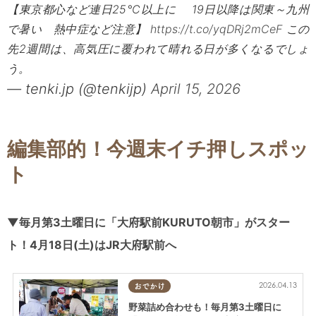
【東京都心など連日25℃以上に 19日以降は関東～九州
で暑い 熱中症など注意】
https://t.co/yqDRj2mCeF
この
先2週間は、高気圧に覆われて晴れる日が多くなるでしょ
う。
— tenki.jp (@tenkijp)
April 15, 2026
編集部的！今週末イチ押しスポッ
ト
▼毎月第3土曜日に「大府駅前KURUTO朝市」がスター
ト！4月18日(土)はJR大府駅前へ
2026.04.13
おでかけ
野菜詰め合わせも！毎月第3土曜日に