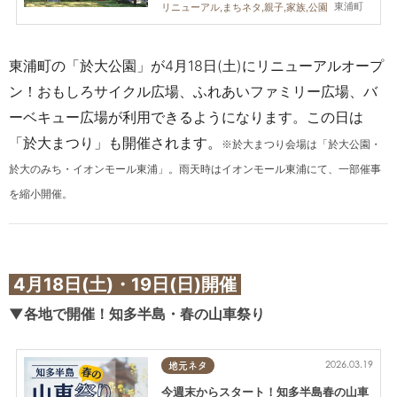
東浦町
リニューアル,まちネタ,親子,家族,公園
東浦町の「於大公園」が4月18日(土)にリニューアルオープ
ン！おもしろサイクル広場、ふれあいファミリー広場、バ
ーベキュー広場が利用できるようになります。この日は
「於大まつり」も開催されます。
※
於大まつり会場は「於大公園・
於大のみち・イオンモール東浦」。雨天時はイオンモール東浦にて、一部催事
を縮小開催。
4
月18日(土)・19日(日)開催
▼各地で開催！知多半島・春の山車祭り
2026.03.19
地元ネタ
今週末からスタート！知多半島春の山車