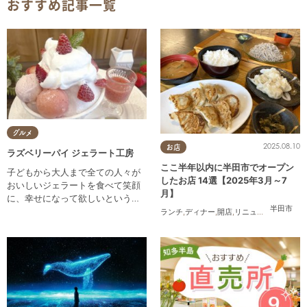
おすすめ記事一覧
グルメ
2025.08.10
お店
ラズベリーパイ ジェラート工房
ここ半年以内に半田市でオープン
子どもから大人まで全ての人々が
したお店 14選【2025年3月～7
おいしいジェラートを食べて笑顔
月】
に、幸せになって欲しいという願
半田市
いを込めて自社製造をしていま
ランチ
,
ディナー
,
開店
,
リニューアル
,
まとめ
す。