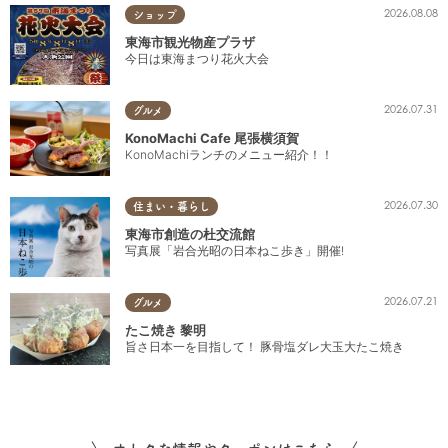
2026.08.08
ショップ
東海市観光物産プラザ
今日は東海まつり花火大会
2026.07.31
グルメ
KonoMachi Cafe 尾張横須賀
KonoMachiランチのメニュー紹介！！
2026.07.30
住まい・暮らし
東海市創造の杜交流館
写真展「岩合光昭の日本ねこ歩き」開催!
2026.07.21
グルメ
たこ焼き 黎明
旨さ日本一を目指して！ 豚骨塩ダレ大玉大たこ焼き