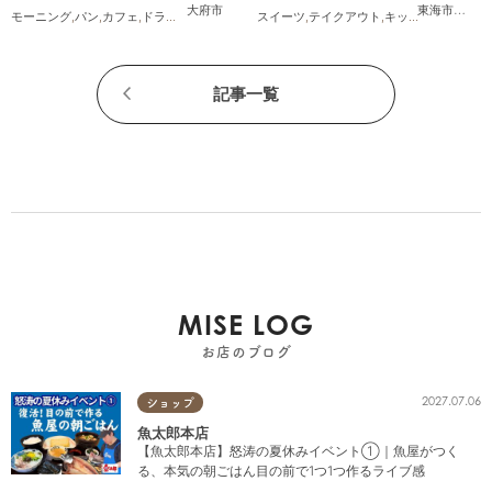
ぶ池、ぱんやSUNとえふ
大府市
東海市
,
大府
モーニング
,
パン
,
カフェ
,
ドライブ
,
観光
,
行ってみたレポ
スイーツ
,
,
KURUTOHP
テイクアウト
,
キッチンカー
,
イベ
記事一覧
MISE LOG
お店のブログ
2027.07.06
ショップ
魚太郎本店
【魚太郎本店】怒涛の夏休みイベント①｜魚屋がつく
る、本気の朝ごはん目の前で1つ1つ作るライブ感