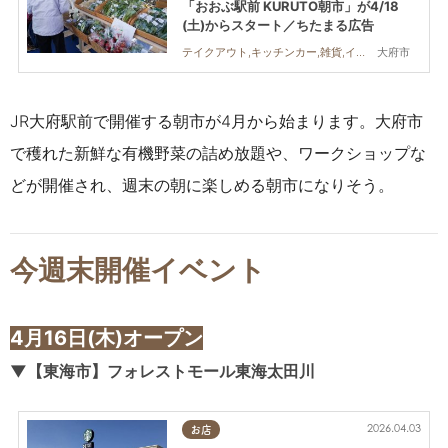
「おおぶ駅前 KURUTO朝市」が4/18
(土)からスタート／ちたまる広告
大府市
テイクアウト,キッチンカー,雑貨,イベント,まちネタ,ちたまる広告,夫婦,家族,おひとりさま,KURUTOHP
JR大府駅前で開催する朝市が4月から始まります。大府市
で穫れた新鮮な有機野菜の詰め放題や、ワークショップな
どが開催され、週末の朝に楽しめる朝市になりそう。
今週末開催イベント
4月16日(木)オープン
▼【東海市】フォレストモール東海太田川
2026.04.03
お店