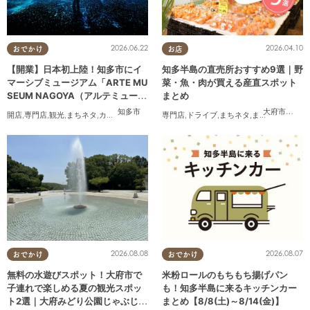
2026.06.22
2026.04.10
おでかけ
お店
【開業】日本初上陸！知多市にイ
知多半島の直売所おすすめ9選｜野
マーシブミュージアム「ARTE MU
菜・魚・肉が買える産直スポット
SEUM NAGOYA（アルテミュージ
まとめ
アムナゴヤ）」が2026年11月下旬
知多市
大府市
,
知多
開店
,
専門店
,
観光
,
まちネタ
,
カップル
,
友人
専門店
,
ドライブ
,
まちネタ
,
まとめ記事
,
夫婦
,
にオープン
2026.08.08
2026.08.07
おでかけ
おでかけ
無料の水遊びスポット！大府市で
米粉ロールのもちもち揚げパン
子連れで楽しめる夏の観光スポッ
も！知多半島に来るキッチンカー
ト2選｜大府みどり公園じゃぶじゃ
まとめ【8/8(土)～8/14(金)】