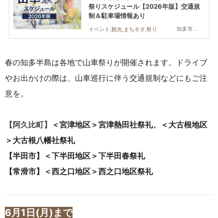
祭りスケジュール【2026年版】交通規
制＆駐車場情報あり
知多市,阿久比町,半田市,常滑市,武豊町,美浜町,南知多町
イベント,観光,まちネタ,祭り
春の知多半島は各地で山車祭りが開催されます。ドライブ
やお出かけの際は、山車巡行に伴う交通規制などにもご注
意を。
【阿久比町】
＜宮津地区＞宮津熱田社祭礼、
＜大古根地区
＞
大古根八幡社祭礼
【半田市】
＜下半田地区
＞
下半田春祭礼
【常滑市】
＜西之口地区＞
西之口地区祭礼
6月1日(月)まで