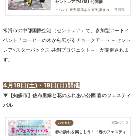
セントレアで4/18(土)開催
常滑市
イベント,観光,季節ネタ,親子,家族,友人
常滑市の中部国際空港（セントレア）で、
参加型アートイ
ベント「コーヒーの木から広がるチョークアート ～セント
レア×スターバックス 共創プロジェクト～」が開催されま
す。
4月18日(土)・19日(日)開催
▼【知多市】佐布里緑と花のふれあい公園 春のフェスティ
バル
2026.04.15
おでかけ
春の訪れを楽しもう！「春のフェスティ