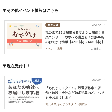
▼その他イベント情報はこちら
2026.04.14
おでかけ
旭公園で25店舗集まるマルシェ開催！音
楽コンサートや学べる講座も！知多半島
のおでかけ情報【4/16(木)～4/30(木)】
大府市,知多市,半田市
イベント,家族
▼現在受付中！
2025.05.18
『ちたまるスタイル』設置店募集！店
舗・施設・会社など知多半島のどこへで
もをお届けします
地元企業,ちたまるスタイル掲載店