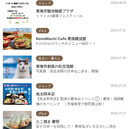
2026.08.05
ショップ
東海市観光物産プラザ
トマトｄe健康フェスティバル
2026.07.31
グルメ
KonoMachi Cafe 尾張横須賀
KonoMachiランチのメニュー紹介！！
2026.07.30
住まい・暮らし
東海市創造の杜交流館
写真展「岩合光昭の日本ねこ歩き」開催!
2026.07.25
ショップ
魚太郎本店
【魚太郎本店】怒涛の夏休みイベント②｜豪快！漁師飯
俺のモーニング ｜市場食堂で朝営業は初！
2026.07.21
グルメ
たこ焼き 黎明
旨さ日本一を目指して！ 豚骨塩ダレ大玉大たこ焼き