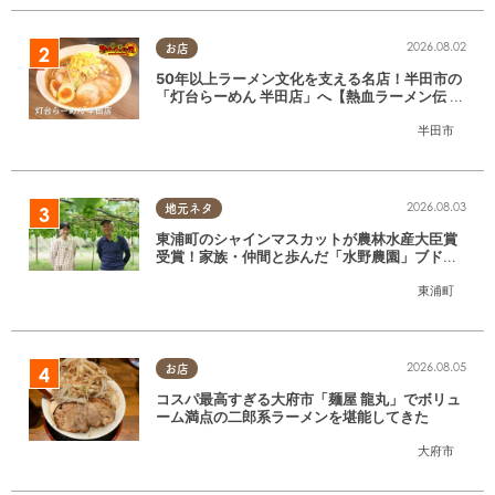
2026.08.02
お店
50年以上ラーメン文化を支える名店！半田市の
「灯台らーめん 半田店」へ【熱血ラーメン伝 8
月放送】
半田市
2026.08.03
地元ネタ
東浦町のシャインマスカットが農林水産大臣賞
受賞！家族・仲間と歩んだ「水野農園」ブドウ
づくりの軌跡
東浦町
2026.08.05
お店
コスパ最高すぎる大府市「麺屋 龍丸」でボリュ
ーム満点の二郎系ラーメンを堪能してきた
大府市