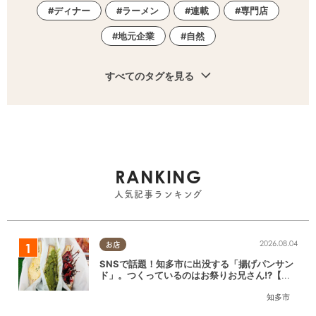
ディナー
ラーメン
連載
専門店
地元企業
自然
すべてのタグを見る
RANKING
人気記事ランキング
2026.08.04
お店
SNSで話題！知多市に出没する「揚げパンサン
ド」。つくっているのはお祭りお兄さん!?【ち
たまる調査隊#55】
知多市