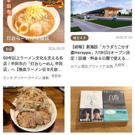
2026.07.03
地元ネタ
【続報】新施設「カラダうごかす
2026.08.02
お店
森Harappa」7/19(日)オープン決
50年以上ラーメン文化を支える名
定！設備・料金＆公園で使えるレ
店！半田市の「灯台らーめん 半田
ンタルアイテムも登場
大府市
,
東浦
カフェ
,
開店
,
アウトドア
,
自然
,
まちネタ
,
家族
店」へ【熱血ラーメン伝 8月放
送】
半田市
ランチ
,
ディナー
,
ラーメン
,
連載