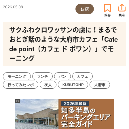
2026.05.08
お店
サクふわクロワッサンの虜に！まるで
おとぎ話のような大府市カフェ「Cafe
de point（カフェ ド ポワン）」でモ
ーニング
モーニング
ランチ
パン
カフェ
行ってみたレポ
友人
KURUTOHP
大府市