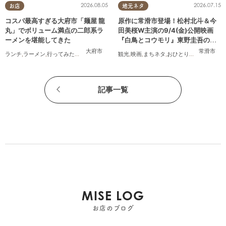
2026.08.05
2026.07.15
お店
地元ネタ
コスパ最高すぎる大府市「麺屋 龍
原作に常滑市登場！松村北斗＆今
丸」でボリューム満点の二郎系ラ
田美桜W主演の9/4(金)公開映画
ーメンを堪能してきた
『白鳥とコウモリ』東野圭吾の原
作小説を読んでみた
大府市
常滑市
ランチ
,
ラーメン
,
行ってみたレポ
,
おひとりさま
観光
,
コスパ抜群
,
映画
,
まちネタ
,
おひとりさま
記事一覧
MISE LOG
お店のブログ