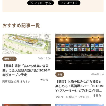
フォローする
おすすめ記事一覧
2024.12.06
地元ネタ
【開業】県営「あいち健康の森公
園」に全天候型の遊び場が2026年
2026.08.04
春頃オープン予定
お店
大府市
【開店】お酒を飲みながら音楽も
開店
,
観光
,
自然
,
まちネタ
楽しめる！居酒屋＆バー「BLOOM
Y (ブルーミー)」が7/3(金)半田市
でオープン
半田市
アルコール
,
開店
,
カップル
,
おひとりさま
,
友