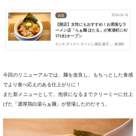
2024.04.18
お店
【開店】女性にもおすすめ！お洒落なラ
ーメン店「らぁ麺 ほたる」が東浦町に4/
17(水)オープン
東浦町
ランチ,ディナー,ラーメン,開店,親子,おひとりさま
今回のリニューアルでは、麺を改良し、もちっとした食感
でより食べ応えのある仕上がりに！
また新メニューとして、泡状になるまでクリーミーに仕上
げた「濃厚鶏白湯らぁ麺」が登場したのだそう。