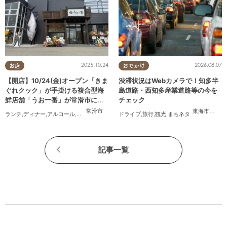
2025.10.24
2026.08.07
お店
おでかけ
【開店】10/24(金)オープン「きま
渋滞状況はWebカメラで！知多半
ぐれクック」が手掛ける複合型海
島道路・西知多産業道路等の今を
鮮店舗「うお一番」が常滑市に誕
チェック
生！
常滑市
東海市
,
大府
ランチ
,
ディナー
,
アルコール
,
開店
,
まちネタ
ドライブ
,
旅行
,
観光
,
まちネタ
記事一覧