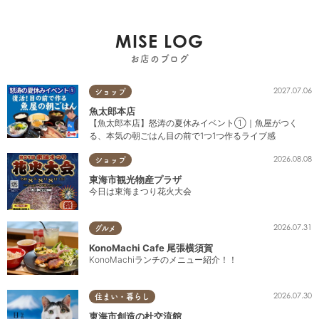
MISE LOG
お店のブログ
2027.07.06
ショップ
魚太郎本店
【魚太郎本店】怒涛の夏休みイベント①｜魚屋がつく
る、本気の朝ごはん目の前で1つ1つ作るライブ感
2026.08.08
ショップ
東海市観光物産プラザ
今日は東海まつり花火大会
2026.07.31
グルメ
KonoMachi Cafe 尾張横須賀
KonoMachiランチのメニュー紹介！！
2026.07.30
住まい・暮らし
東海市創造の杜交流館