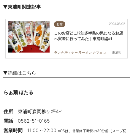
▼
東浦町関連記事
2026.03.02
お店
このお店どこ!?知多半島の気になるお店
へ実際に行ってみた｜東浦町編#1
東浦町
ランチ,ディナー,ラーメン,カフェ,スイーツ,テイクアウト,専門店,雑貨,アウトドア,自然,まちネタ,まとめ記事,行ってみたレポ,コスパ抜群
▼詳細はこちら
らぁ麺 ほたる
住所
東浦町森岡柳ケ坪4-1
電話
0562-51-0165
営業時間
11:00～22:00
※OSは、営業終了時間の30分前（スープ切