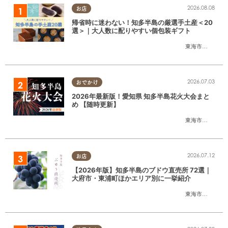
2026.08.08
お店
帰省時に迷わない！知多半島の厳選手土産＜20
選＞｜大人数に配りやすい個包装ギフト
東海市
,
大府市
,
知
2026.07.03
おでかけ
2026年最新版！愛知県 知多半島花火大会まと
め 【随時更新】
東海市
,
大府市
,
知
2026.07.12
お店
【2026年版】知多半島のブドウ直売所 72選｜
大府市・東浦町ほかエリア別に一挙紹介
東海市
,
大府市
,
東