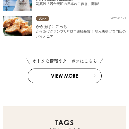
写真展「岩合光昭の日本ねこ歩き」開催!
2026.07.21
グルメ
からあげ！ ごっち
からあげグランプリ®13年連続受賞！ 地元唐揚げ専門店の
パイオニア
オトクな情報やクーポンはこちら
VIEW MORE
TAGS