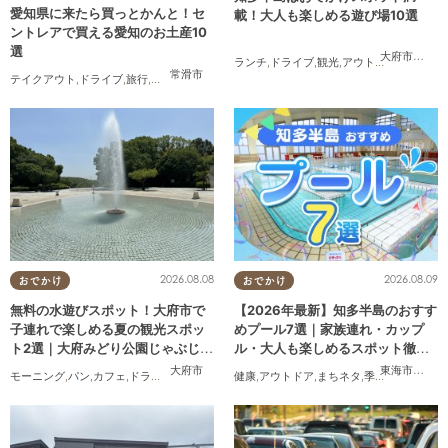
愛知県に来たら買っとかんと！セ
載！大人も楽しめる遊び場10選
ントレアで買える愛知のお土産10
選
大府市
,
東浦
ランチ
,
ドライブ
,
観光
,
アウトドア
,
親子
,
カッ
常滑市
テイクアウト
,
ドライブ
,
旅行
,
観光
,
家族
,
友人
2026.08.08
2026.08.09
おでかけ
おでかけ
無料の水遊びスポット！大府市で
【2026年最新】知多半島のおすす
子連れで楽しめる夏の観光スポッ
めプール7選｜家族連れ・カップ
ト2選｜大府みどり公園じゃぶじゃ
ル・大人も楽しめるスポット徹底
ぶ池、ぱんやSUNとえふ
ガイド
大府市
東海市
,
大府
モーニング
,
パン
,
カフェ
,
ドライブ
,
観光
,
行ってみたレポ
健康
,
アウトドア
,
KURUTOHP
,
まちネタ
,
季節ネタ
,
まとめ