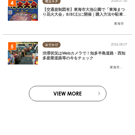
2026.07.30
地元ネタ
【交通規制図有】東海市大池公園で「東海まつ
り花火大会」8/8(土)に開催｜購入方法や駐車場
情報は？
東海市
2026.08.07
おでかけ
渋滞状況はWebカメラで！知多半島道路・西知
多産業道路等の今をチェック
東海市
,
大府市
,
知
VIEW MORE