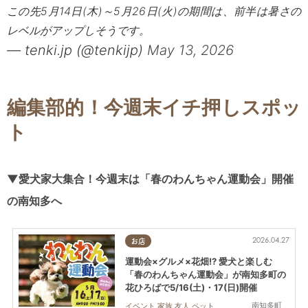
この先5月14日(木)～5月26日(火)の期間は、前半は暑さの
レベルがアップしそうです。
— tenki.jp (@tenkijp)
May 13, 2026
編集部的！今週末イチ押しスポッ
ト
▼愛犬家大集合！今週末は「春のわんちゃん運動会」開催
の南知多へ
2026.04.27
お店
運動会×グルメ×花畑!? 愛犬と楽しむ
「春のわんちゃん運動会」が南知多町の
花ひろばで5/16(土)・17(日)開催
南知多町
イベント,家族,友人,ペット