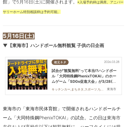
館」で5月16日(土)に開催されます。
※入場予約枠は満席。アニバー
サリーホーム特別相談枠は予約可能。
5
月16日(土)
▼
【東海市】
ハンドボール無料観覧 子供の日企画
2026.03.28
地元ネタ
試合が“観覧無料”って本当!?ハンドボー
ル「大同特殊鋼PhenixTOKAI」のホー
ムゲーム「SDGs促進大会」が3/28(土)
開催／ちたまる広告
東海市
キッチンカー,まちネタ,スポーツ,ちたまる広告
東海市の「
東海市民体育館」で開催される
ハンドボールチ
ーム「大同特殊鋼PhenixTOKAI」の試合
。この日は
東海市
在住および高校生以下は観覧無料に
。ハーフタイムには世