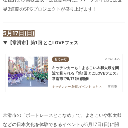
界3連覇のSPGプロジェクトが盛り上げます！
5
月17日(日)
▼
【常滑市】第1回 とこLOVEフェス
2026.04.22
おでかけ
キッチンカーも！よさこい＆和太鼓を間
近で見られる「第1回 とこLOVEフェス」
常滑市で5/17(日)開催
常滑市
キッチンカー,雑貨,イベント,まちネタ,親子,友人
常滑市の「ボートレースとこなめ」で、
よさこいや和太鼓
などの日本文化を体験できるイベント
が5月17日(日)に開