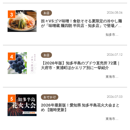
2026.08.06
お店
担々VSゴマ味噌！食欲そそる夏限定の冷やし麺
が「味噌蔵 麺四朗 半田店・知多店」で登場／ち
たまる広告
知多市
,
半田市
2026.07.12
お店
【2026年版】知多半島のブドウ直売所 72選｜
大府市・東浦町ほかエリア別に一挙紹介
東海市
,
大府市
,
東
2026.07.03
おでかけ
2026年最新版！愛知県 知多半島花火大会まと
め 【随時更新】
東海市
,
大府市
,
知