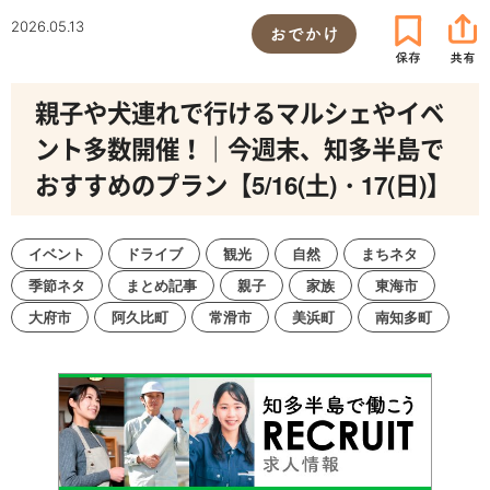
2026.05.13
おでかけ
親子や犬連れで行けるマルシェやイベ
ント多数開催！｜今週末、知多半島で
おすすめのプラン【5/16(土)・17(日)】
イベント
ドライブ
観光
自然
まちネタ
季節ネタ
まとめ記事
親子
家族
東海市
大府市
阿久比町
常滑市
美浜町
南知多町