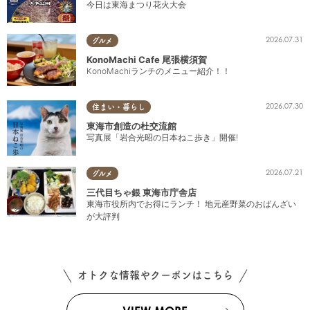
今日は東海まつり花火大会
2026.07.31
グルメ
KonoMachi Cafe 尾張横須賀
KonoMachiランチのメニュー紹介！！
2026.07.30
住まい・暮らし
東海市創造の杜交流館
写真展「岩合光昭の日本ねこ歩き」開催!
2026.07.21
グルメ
三代目ちゃ銀 東海市庁舎店
東海市役所内でお得にランチ！ 地元産野菜のおばんざい
が大評判
オトクな情報やクーポンはこちら