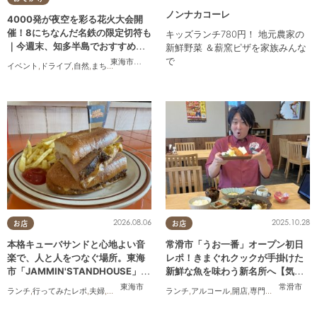
最大4名様まで対応
ノンナカコーレ
4000発が夜空を彩る花火大会開
催！8にちなんだ名鉄の限定切符も
キッズランチ780円！ 地元農家の
｜今週末、知多半島でおすすめの
新鮮野菜 ＆薪窯ピザを家族みんな
プラン【8/8(土)・9(日)】
で
東海市
,
大府市
,
東浦町
,
半田市
,
美浜町
イベント
,
ドライブ
,
自然
,
まちネタ
,
季節ネタ
,
親子
,
家族
2026.08.06
2025.10.28
お店
お店
本格キューバサンドと心地よい音
常滑市「うお一番」オープン初日
楽で、人と人をつなぐ場所。東海
レポ！きまぐれクックが手掛けた
市「JAMMIN'STANDHOUSE」に
新鮮な魚を味わう新名所へ【気に
行ってみた
なるリサーチ#31】
東海市
常滑市
ランチ
,
行ってみたレポ
,
夫婦
,
おひとりさま
,
友人
ランチ
,
アルコール
,
開店
,
専門店
,
気になるリ