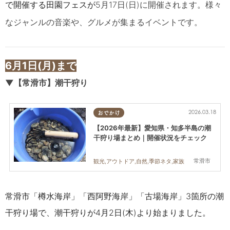
で開催する田園フェスが
5月17日(日)に開催されます。様々
なジャンルの音楽や、グルメが集まるイベントです。
6月1日(月)まで
▼【常滑市
】潮干狩り
2026.03.18
おでかけ
【2026年最新】愛知県・知多半島の潮
干狩り場まとめ｜開催状況をチェック
常滑市
観光,アウトドア,自然,季節ネタ,家族
常滑市
「樽水海岸」「西阿野海岸」「古場海岸」
3箇所の潮
干狩り場で、潮干狩りが4月2日(木)より始まりました。