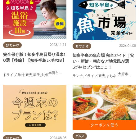
2023.11.11
おでかけ
2026.04.08
おでかけ
完全保存版！知多半島日帰り温泉1
知多半島の魚市場 完全ガイド｜安
0選【後編】【知多半島レポ#28】
い・新鮮・朝市など地元民が選
ぶ“神セブン”はここ！
半田市
,
常滑市
,
南知多町
大府市
,
半田
ドライブ
,
旅行
,
観光
,
親子
,
夫婦
,
家族
,
知多半島レポ
ランチ
,
ドライブ
,
観光
,
まちネタ
,
連載
,
家族
,
お食事をご利用の方に カタラ
グルメ
2026.08.05
ーナプレゼント ※1クーポンで
おでかけ