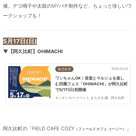
催。デコ鳴子や太鼓のMYバチ制作など、ちょっと珍しいワ
ークショップも！
5
月17日(日)
▼
【阿久比町】OHIMACHI
2026.04.24
おでかけ
ワンちゃんOK！音楽とマルシェを楽し
む田園フェス「OHIMACHI」が阿久比町
で5/17(日)初開催
阿久比町
キッチンカー,イベント,まちネタ,親子,友人
阿久比町の「
FIELD CAFE COZY
」
（フィールドカフェ コージー）