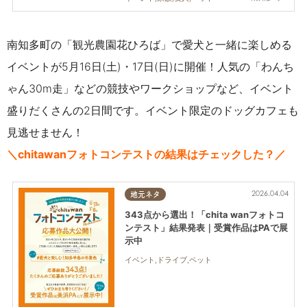
南知多町の「観光農園花ひろば」で
愛犬と一緒に楽しめる
イベントが5月16日(土)・17日(日)に開催！人気の
「わんち
ゃん30m走」などの競技やワークショップなど、イベント
盛りだくさんの2日間です。イベント限定のドッグカフェも
見逃せません！
＼chitawanフォトコンテストの結果はチェックした？／
2026.04.04
地元ネタ
343点から選出！「chita wanフォトコ
ンテスト」結果発表｜受賞作品はPAで展
示中
イベント,ドライブ,ペット