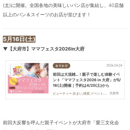
(土)に
開
催。全国各地の美味しいパン店が集結し、40店舗
以上のパン＆スイーツのお店が並びます！
5
月16日(土)
▼
【大府市】ママフェスタ2026in大府
2026.04.24
おでかけ
前回は大混雑…！親子で楽しむ体験イベ
ント「ママフェスタ2026 in 大府」が5/
16(土)開催｜予約は4/25(土)から
大府市
ビューティー,住まい,雑貨,イベント,まちネタ,親子,KURUTOHP
前回大反響を呼んだ親子イベントが大府市「愛三文化会