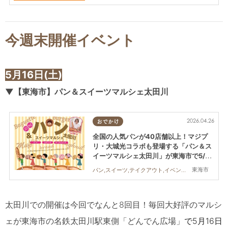
今週末開催イベント
5
月16日(土)
▼
【東海市】
パン＆スイーツマルシェ太田川
2026.04.26
おでかけ
全国の人気パンが40店舗以上！マジプ
リ・大城光コラボも登場する「パン＆ス
イーツマルシェ太田川」が東海市で5/16
(土)開催
東海市
パン,スイーツ,テイクアウト,イベント,家族,友人
太田川での開催は今回でなんと8回目！毎回大好評のマルシ
ェが東海
市の名鉄太田川駅東側「どんでん広場」
で5月16日