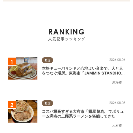
RANKING
人気記事ランキング
2026.08.06
お店
本格キューバサンドと心地よい音楽で、人と人
をつなぐ場所。東海市「JAMMIN'STANDHOU
SE」に行ってみた
東海市
2026.08.05
お店
コスパ最高すぎる大府市「麺屋 龍丸」でボリュ
ーム満点の二郎系ラーメンを堪能してきた
大府市