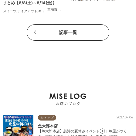
まとめ【8/8(土)～8/14(金)】
東海市
,
大府市
,
知多市
,
東浦町
,
阿久比町
,
半田市
,
常滑市
,
武豊
スイーツ
,
テイクアウト
,
キッチンカー
,
イベント
,
まとめ記事
,
親子
記事一覧
MISE LOG
お店のブログ
2027.07.06
ショップ
魚太郎本店
【魚太郎本店】怒涛の夏休みイベント①｜魚屋がつく