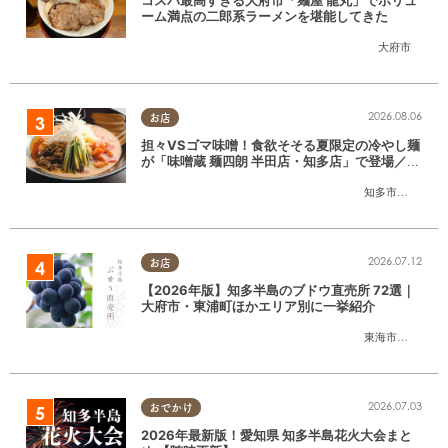
コスパ最高すぎる大府市「麺屋 龍丸」でボリュ
ーム満点の二郎系ラーメンを堪能してきた
大府市
2026.08.06
お店
担々VSゴマ味噌！食欲そそる夏限定の冷やし麺
が「味噌蔵 麺四朗 半田店・知多店」で登場／ち
たまる広告
知多市
,
半田市
2026.07.12
お店
【2026年版】知多半島のブドウ直売所 72選｜
大府市・東浦町ほかエリア別に一挙紹介
東海市
,
大府市
,
東
2026.07.03
おでかけ
2026年最新版！愛知県 知多半島花火大会まと