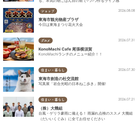
る、本気の朝ごはん目の前で1つ1つ作るライブ感
2026.08.08
ショップ
東海市観光物産プラザ
今日は東海まつり花火大会
2026.07.31
グルメ
KonoMachi Cafe 尾張横須賀
KonoMachiランチのメニュー紹介！！
2026.07.30
住まい・暮らし
東海市創造の杜交流館
写真展「岩合光昭の日本ねこ歩き」開催!
2026.07.21
住まい・暮らし
（株）大幾組
台風・ゲリラ豪雨に備える！ 雨漏れ点検のススメ 大幾組
（だいいくぐみ）に全てお任せください