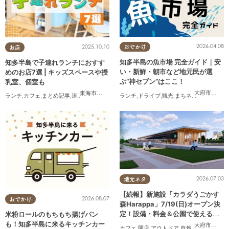
2026.04.08
2025.10.10
おでかけ
お店
知多半島の魚市場 完全ガイド｜安
知多半島で子連れランチにおすす
い・新鮮・朝市など地元民が選
めのお店7選 | キッズスペースや授
ぶ“神セブン”はここ！
乳室、個室も
大府市
,
半田
東海市
,
大府市
,
半田市
,
常滑市
,
武豊町
ランチ
,
ドライブ
,
観光
,
まちネタ
,
連載
,
家族
,
ランチ
,
カフェ
,
まとめ記事
,
連載
,
親子
,
個室
2026.07.03
地元ネタ
【続報】新施設「カラダうごかす
2026.08.07
おでかけ
森Harappa」7/19(日)オープン決
定！設備・料金＆公園で使えるレ
米粉ロールのもちもち揚げパン
ンタルアイテムも登場
も！知多半島に来るキッチンカー
大府市
,
東浦
カフェ
,
開店
,
アウトドア
,
自然
,
まちネタ
,
家族