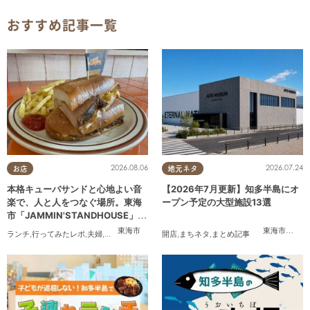
おすすめ記事一覧
2026.08.06
2026.07.24
お店
地元ネタ
本格キューバサンドと心地よい音
【2026年7月更新】知多半島にオ
楽で、人と人をつなぐ場所。東海
ープン予定の大型施設13選
市「JAMMIN'STANDHOUSE」に
行ってみた
東海市
東海市
,
大府
ランチ
,
行ってみたレポ
,
夫婦
,
おひとりさま
,
友人
開店
,
まちネタ
,
まとめ記事