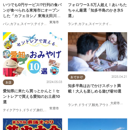
いつでも0円サービス!?行列の食パ
フォロワー3.5万人超え！あいちた
ンが食べられる東海市にオープン
ちゃん厳選「知多半島のかき氷5
した「カフェヨシノ 東海太田川
選」
店」に行ってみた
東海市
パン
,
カフェ
,
スイーツ
,
テイクアウト
,
家族
,
カップル
ランチ
,
おひとりさま
,
カフェ
,
スイーツ
,
友人
,
テイクアウト
2025.04.21
おでかけ
2024.05.03
お店
知多半島はおでかけスポット満
愛知県に来たら買っとかんと！セ
載！大人も楽しめる遊び場10選
ントレアで買える愛知のお土産10
選
大府市
,
東浦
ランチ
,
ドライブ
,
観光
,
アウトドア
,
親子
,
カッ
常滑市
テイクアウト
,
ドライブ
,
旅行
,
観光
,
家族
,
友人