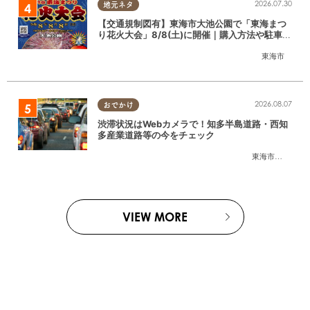
2026.07.30
地元ネタ
【交通規制図有】東海市大池公園で「東海まつ
り花火大会」8/8(土)に開催｜購入方法や駐車場
情報は？
東海市
2026.08.07
おでかけ
渋滞状況はWebカメラで！知多半島道路・西知
多産業道路等の今をチェック
東海市
,
大府市
,
知
VIEW MORE