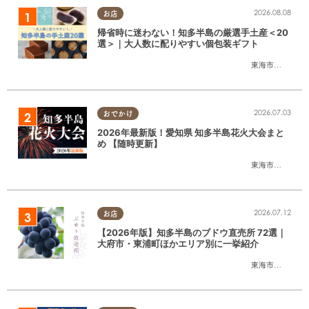
2026.08.08
お店
帰省時に迷わない！知多半島の厳選手土産＜20
選＞｜大人数に配りやすい個包装ギフト
東海市
,
大府市
,
知
2026.07.03
おでかけ
2026年最新版！愛知県 知多半島花火大会まと
め 【随時更新】
東海市
,
大府市
,
知
2026.07.12
お店
【2026年版】知多半島のブドウ直売所 72選｜
大府市・東浦町ほかエリア別に一挙紹介
東海市
,
大府市
,
東