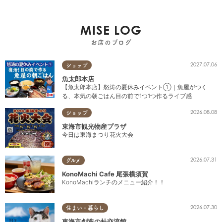
MISE LOG
お店のブログ
2027.07.06
ショップ
魚太郎本店
【魚太郎本店】怒涛の夏休みイベント①｜魚屋がつく
る、本気の朝ごはん目の前で1つ1つ作るライブ感
2026.08.08
ショップ
東海市観光物産プラザ
今日は東海まつり花火大会
2026.07.31
グルメ
KonoMachi Cafe 尾張横須賀
KonoMachiランチのメニュー紹介！！
2026.07.30
住まい・暮らし
東海市創造の杜交流館