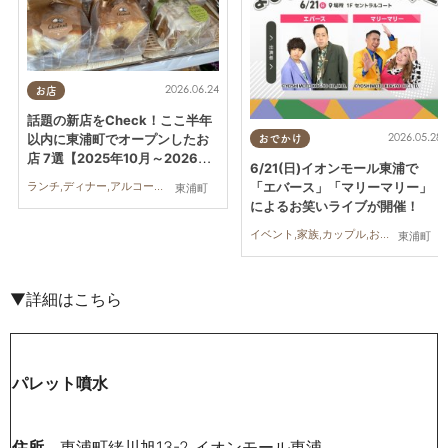
2026.06.24
お店
話題の新店をCheck！ここ半年
2026.05.28
以内に東浦町でオープンしたお
おでかけ
店 7選【2025年10月～2026年
6/21(日)イオンモール東浦で
6月】
ランチ,ディナー,アルコール,ラーメン,カフェ,スイーツ,テイクアウト,開店,リニューアル,ビューティー,健康,専門店,雑貨,ドライブ,アウトドア,自然,まとめ記事,親子,家族,おひとりさま,友人,ワンコイン,トレンド,個室
「エバース」「マリーマリー」
東浦町
によるお笑いライブが開催！
イベント,家族,カップル,おひとりさま,友人,トレンド
東浦町
▼詳細はこちら
パレット噴水
住所
東浦町緒川旭13-2 イオンモール東浦