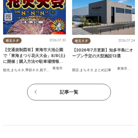
2026.07.30
2026.07.24
地元ネタ
地元ネタ
【交通規制図有】東海市大池公園
【2026年7月更新】知多半島にオ
で「東海まつり花火大会」8/8(土)
ープン予定の大型施設13選
に開催｜購入方法や駐車場情報
は？
東海市
東海市
,
大府
観光
,
まちネタ
,
季節ネタ
,
親子
,
夫婦
,
家族
,
カップル
,
友人
,
花火
開店
,
まちネタ
,
まとめ記事
記事一覧