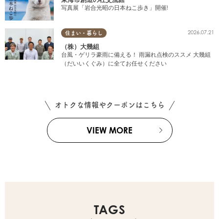
写真展「岩合光昭の日本ねこ歩き」開催!
2026.07.21
住まい・暮らし
（株）大幾組
台風・ゲリラ豪雨に備える！ 雨漏れ点検のススメ 大幾組
（だいいくぐみ）に全てお任せください
オトクな情報やクーポンはこちら
VIEW MORE
TAGS