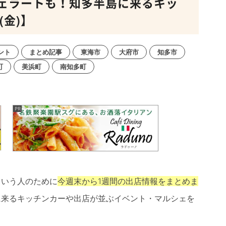
ェラートも！知多半島に来るキッ
(金)】
ント
まとめ記事
東海市
大府市
知多市
町
美浜町
南知多町
という人のために
今週末から1週間の出店情報をまとめま
に来るキッチンカーや出店が並ぶイベント・マルシェを