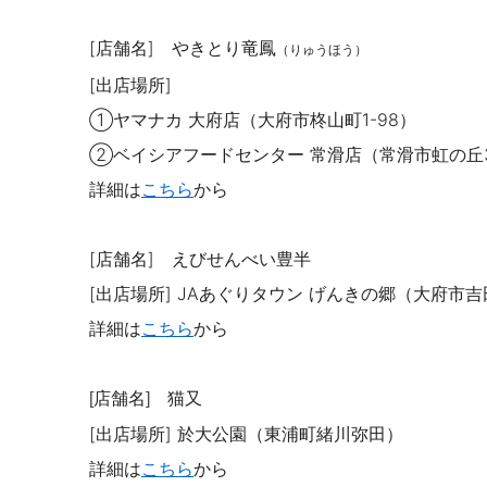
[店舗名] やきとり竜鳳
（りゅうほう）
[出店場所]
①
ヤマナカ 大府店（大府市柊山町
1-98
）
②
ベイシアフードセンター 常滑店（常滑市虹の丘
詳細は
こちら
から
[店舗名] えびせんべい豊半
[出店場所]
JA
あぐりタウン げんきの郷（大府市吉
詳細は
こち
ら
から
店舗名
猫又
[
]
[出店場所]
於大公園（東浦町緒川弥田）
詳細は
こちら
から