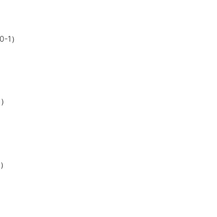
-1）
8
）
1）