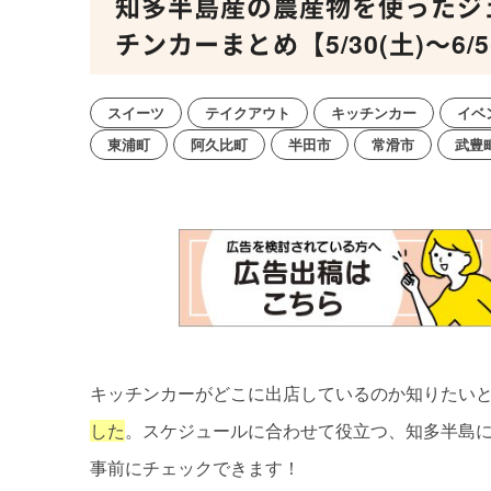
知多半島産の農産物を使ったジ
チンカーまとめ【5/30(土)～6/5
スイーツ
テイクアウト
キッチンカー
イベ
東浦町
阿久比町
半田市
常滑市
武豊
キッチンカーがどこに出店しているのか知りたい
した
。スケジュールに合わせて役立つ、知多半島
事前にチェックできます！