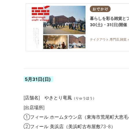
おでかけ
暮らしを彩る雑貨とフードの
30(土)・31(日)開催
テイクアウト,専門店,雑貨,
5月31
日(日)
店舗名
やきとり竜鳳
[
]
（りゅうほう）
出店場所
[
]
①フィール
ホームタウン店（東海市荒尾町大恵毛
②フィール 美浜店（美浜町古布屋敷73-8）