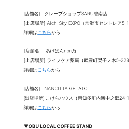
店舗名
クレープショップSARU碧南店
[
]
[出店場所]
Aichi Sky EXPO
（常滑市セントレア5-10
詳細は
こちら
から
[店舗名] あげぱんnon乃
[出店場所] ライフケア薬局（武豊町梨子ノ木
5-22
詳細は
こちら
から
店舗名
NANCITTA GELATO
[
]
（南知多町内海中之郷24-
[出店場所] こけらハウス
詳細は
こちら
から
▼
OBU LOCAL COFFEE STAND