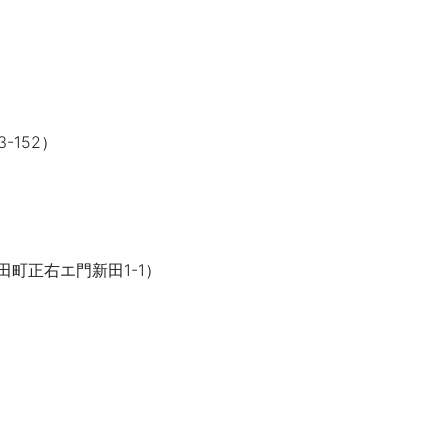
3-152
）
田町正右エ門新田
1-1
）