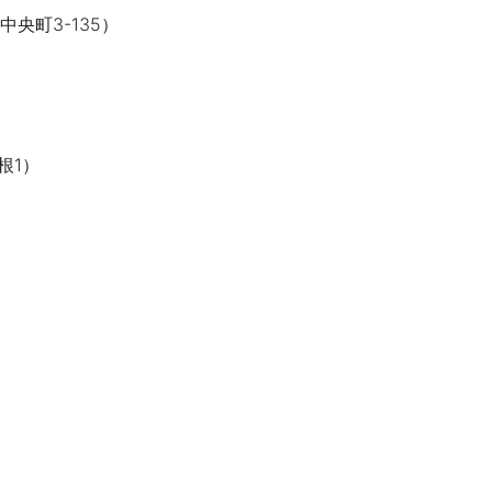
市中央町
3-135
）
根
1
）