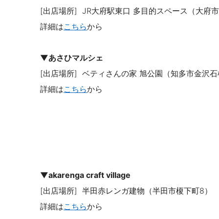
[出店場所]
JR大府駅東口 多目的スペース（大府
詳細は
こちら
から
▼あさひマルシェ
[出店場所]
ベティさんの家 旭公園（知多市金沢石
詳細は
こちら
から
▼
akarenga craft village
[出店場所]
半田赤レンガ建物（半田市榎下町
8
）
詳細は
こちら
から