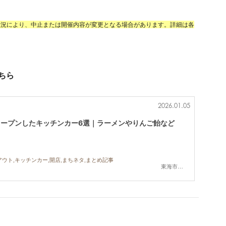
状況により、中止または開催内容が変更となる場合があります。詳細は各
ちら
2026.01.05
オープンしたキッチンカー6選｜ラーメンやりんご飴など
アウト,キッチンカー,開店,まちネタ,まとめ記事
東海市,知多市,阿久比町,武豊町,美浜町,南知多町