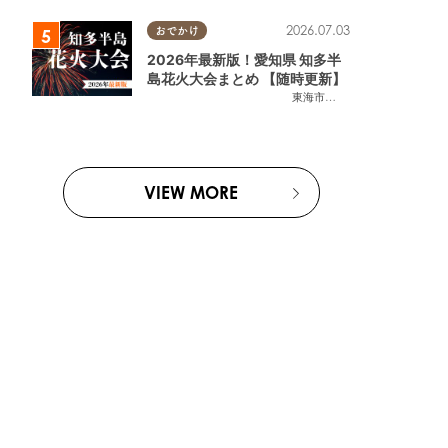
2026.07.03
おでかけ
2026年最新版！愛知県 知多半
島花火大会まとめ 【随時更新】
東海市
,
大府市
,
知多市
,
東浦町
,
阿
VIEW MORE