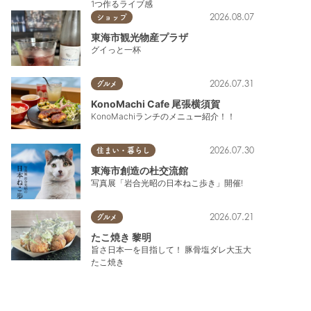
1つ作るライブ感
2026.08.07
ショップ
東海市観光物産プラザ
グイっと一杯
2026.07.31
グルメ
KonoMachi Cafe 尾張横須賀
KonoMachiランチのメニュー紹介！！
2026.07.30
住まい・暮らし
東海市創造の杜交流館
写真展「岩合光昭の日本ねこ歩き」開催!
2026.07.21
グルメ
たこ焼き 黎明
旨さ日本一を目指して！ 豚骨塩ダレ大玉大
たこ焼き