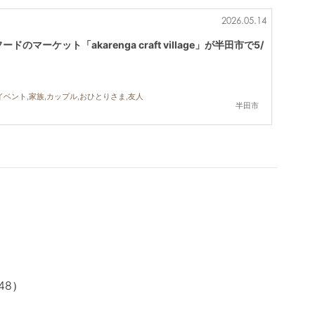
2026.05.14
マーケット「akarenga craft village」が半田市で5/
イベント,家族,カップル,おひとりさま,友人
半田市
4
8
）