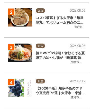
2026.08.05
お店
コスパ最高すぎる大府市「麺屋
龍丸」でボリューム満点の二郎
系ラーメンを堪能してきた
大府市
2026.08.06
お店
担々VSゴマ味噌！食欲そそる夏
限定の冷やし麺が「味噌蔵 麺四
朗 半田店・知多店」で登場／ち
知多市
,
半田市
たまる広告
2026.07.12
お店
【2026年版】知多半島のブド
ウ直売所 72選｜大府市・東浦町
ほかエリア別に一挙紹介
東海市
,
大府市
,
東浦町
,
半田市
,
美