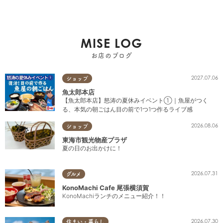
MISE LOG
お店のブログ
2027.07.06
ショップ
魚太郎本店
【魚太郎本店】怒涛の夏休みイベント①｜魚屋がつく
る、本気の朝ごはん目の前で1つ1つ作るライブ感
2026.08.06
ショップ
東海市観光物産プラザ
夏の日のお出かけに！
2026.07.31
グルメ
KonoMachi Cafe 尾張横須賀
KonoMachiランチのメニュー紹介！！
2026.07.30
住まい・暮らし