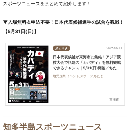
スポーツニュースをまとめて紹介します！
▼入場無料＆申込不要！日本代表候補選手の試合を観戦！
【5月31日(日)】
2026.05.11
地元ネタ
日本代表候補が東海市に集結！アジア競
技大会で話題の「カバディ」を無料観戦
できるチャンス｜5/31(日)開催／ちたま
る広告
地元企業,イベント,スポーツ,ちたまる広告,親子,おひとりさま,友人,トレンド
東海市
知多半島スポーツニュース