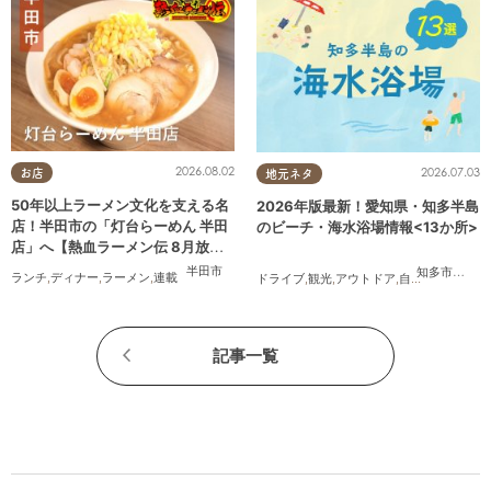
2026.08.02
2026.07.03
お店
地元ネタ
50年以上ラーメン文化を支える名
2026年版最新！愛知県・知多半島
店！半田市の「灯台らーめん 半田
のビーチ・海水浴場情報<13か所>
店」へ【熱血ラーメン伝 8月放
送】
半田市
知多市
,
常滑
ランチ
,
ディナー
,
ラーメン
,
連載
ドライブ
,
観光
,
アウトドア
,
自然
,
まちネタ
,
季
記事一覧