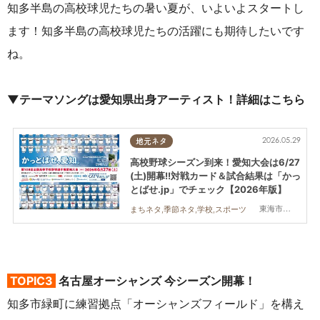
知多半島の高校球児たちの暑い夏が、いよいよスタートし
ます！知多半島の高校球児たちの活躍にも期待したいです
ね。
▼テーマソングは愛知県出身アーティスト！
詳細はこちら
2026.05.29
地元ネタ
高校野球シーズン到来！愛知大会は6/27
(土)開幕!!対戦カード＆試合結果は「かっ
とばせ.jp」でチェック【2026年版】
東海市,大府市,知多市,東浦町,阿久比町,半田市,常滑市,武豊町,美浜町,南知多町
まちネタ,季節ネタ,学校,スポーツ
TOPIC3
名古屋オーシャンズ 今シーズン開幕！
知多市緑町に練習拠点「オーシャンズフィールド」を構え