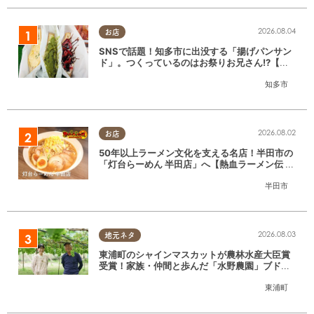
2026.08.04
お店
SNSで話題！知多市に出没する「揚げパンサン
ド」。つくっているのはお祭りお兄さん!?【ち
たまる調査隊#55】
知多市
2026.08.02
お店
50年以上ラーメン文化を支える名店！半田市の
「灯台らーめん 半田店」へ【熱血ラーメン伝 8
月放送】
半田市
2026.08.03
地元ネタ
東浦町のシャインマスカットが農林水産大臣賞
受賞！家族・仲間と歩んだ「水野農園」ブドウ
づくりの軌跡
東浦町