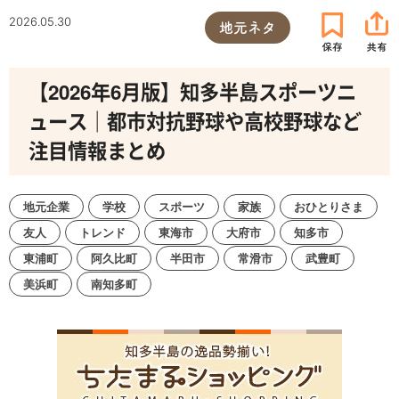
2026.05.30
地元ネタ
【2026年6月版】知多半島スポーツニ
ュース｜都市対抗野球や高校野球など
注目情報まとめ
地元企業
学校
スポーツ
家族
おひとりさま
友人
トレンド
東海市
大府市
知多市
東浦町
阿久比町
半田市
常滑市
武豊町
美浜町
南知多町