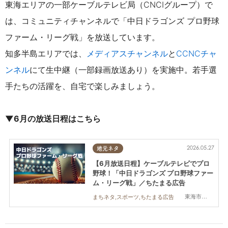
東海エリアの一部ケーブルテレビ局（CNCIグループ）で
は、コミュニティチャンネルで「中日ドラゴンズ プロ野球
ファーム・リーグ戦」を放送しています。
知多半島エリアでは、
メディアスチャンネル
と
CCNCチャ
ンネル
にて
生中継（一部録画放送あり）を実施中。若手選
手たちの活躍を、自宅で楽しみましょう。
▼6月の放送日程はこちら
2026.05.27
地元ネタ
【6月放送日程】ケーブルテレビでプロ
野球！「中日ドラゴンズ プロ野球ファー
ム・リーグ戦」／ちたまる広告
東海市,大府市,知多市,東浦町,常滑市,武豊町,美浜町,南知多町
まちネタ,スポーツ,ちたまる広告