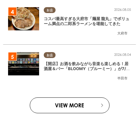
2026.08.05
お店
コスパ最高すぎる大府市「麺屋 龍丸」でボリュ
ーム満点の二郎系ラーメンを堪能してきた
大府市
2026.08.04
お店
【開店】お酒を飲みながら音楽も楽しめる！居
酒屋＆バー「BLOOMY（ブルーミー）」が7/3
(金)半田市でオープン
半田市
VIEW MORE