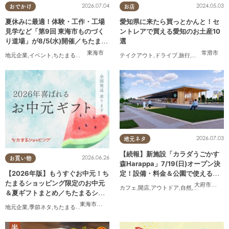
2026.07.04
2024.05.03
おでかけ
お店
夏休みに最適！体験・工作・工場
愛知県に来たら買っとかんと！セ
見学など「第9回 東海市ものづく
ントレアで買える愛知のお土産10
り道場」が8/5(水)開催／ちたまる
選
広告
東海市
常滑市
地元企業
,
イベント
,
ちたまる広告
,
親子
,
家族
テイクアウト
,
ドライブ
,
旅行
,
観光
,
家族
,
友人
2026.07.03
地元ネタ
【続報】新施設「カラダうごかす
2026.06.26
お買い物
森Harappa」7/19(日)オープン決
定！設備・料金＆公園で使えるレ
【2026年版】もうすぐお中元！ち
ンタルアイテムも登場
たまるショッピング限定のお中元
大府市
,
東浦
カフェ
,
開店
,
アウトドア
,
自然
,
まちネタ
,
家族
＆夏ギフトまとめ／ちたまるショ
ッピング
東海市
,
大府市
,
知多市
,
東浦町
,
阿久比町
,
半田市
,
常滑市
,
武豊
地元企業
,
季節ネタ
,
ちたまるショッピング
,
家族
,
おうち時間