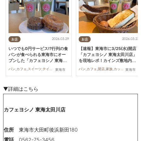
2026.03.29
2026.03.23
お店
お店
いつでも0円サービス!?行列の食
【速報】東海市に3/25(水)開店
パンが食べられる東海市にオー
「カフェヨシノ 東海太田川店」
プンした「カフェヨシノ 東海太
を現地レポ！カインズ敷地内の
田川店」に行ってみた
ドライブスルー併設店
パン,カフェ,スイーツ,テイクアウト,家族,カップル,おひとりさま,友人
パン,カフェ,開店,家族,カップル,おひとりさま,友人
東海市
東海市
▼詳細はこちら
カフェヨシノ 東海太田川店
住所
東海市大田町後浜新田180
電話
0562-75-3456