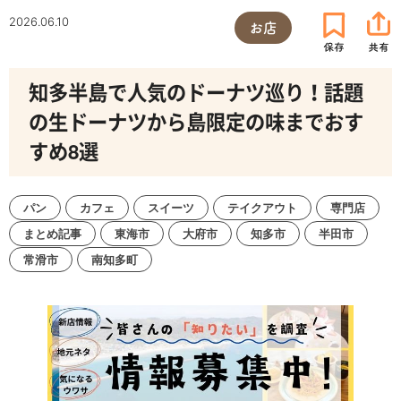
2026.06.10
お店
知多半島で人気のドーナツ巡り！話題
の生ドーナツから島限定の味までおす
すめ8選
パン
カフェ
スイーツ
テイクアウト
専門店
まとめ記事
東海市
大府市
知多市
半田市
常滑市
南知多町