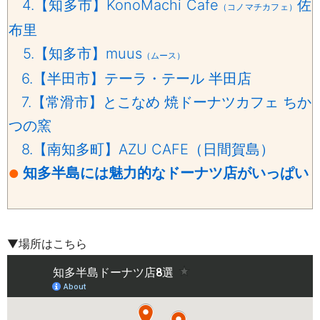
4.【知多市】KonoMachi Cafe
佐
（コノマチカフェ）
布里
5.【知多市】muus
（ムース）
6.【半田市】テーラ・テール 半田店
7.【常滑市】とこなめ 焼ドーナツカフェ ちか
つの窯
8.【南知多町】AZU CAFE（日間賀島）
知多半島には魅力的なドーナツ店がいっぱい
●
▼場所はこちら