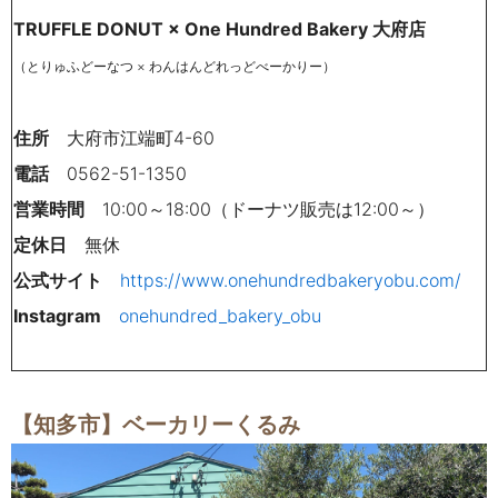
TRUFFLE DONUT × One Hundred Bakery 大府店
（とりゅふどーなつ × わんはんどれっどべーかりー）
住所
大府市江端町4-60
電話
0562-51-1350
営業時間
10:00～18:00（ドーナツ販売は12:00～）
定休日
無休
公式サイト
https://www.onehundredbakeryobu.com/
Instagram
onehundred_bakery_obu
【知多市】ベーカリーくるみ