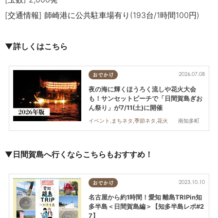
[交通情報] 師崎港に公共駐車場有り(193台/1時間100円)
▼詳しくはこちら
2026.07.08
おでかけ
夜の海に輝くほうろく流しや花火大会
も！サンセットビーチで「日間賀島ぎお
ん祭り」が7/11(土)に開催
南知多町
イベント,まちネタ,季節ネタ,花火
▼
日間賀島へ行くならこちらもおすすめ！
2023.10.10
おでかけ
名古屋から約1時間！愛知 離島TRIPin知
多半島＜日間賀島編＞【知多半島レポ#2
7】