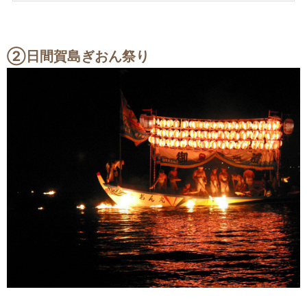
②
日間賀島ぎおん祭り