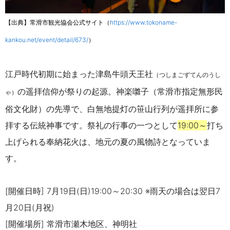
【出典】常滑市観光協会公式サイト（
https://www.tokoname-
kankou.net/event/detail/673/
）
江戸時代初期に始まった津島牛頭天王社
（つしまごずてんのうし
の遥拝信仰が祭りの起源。神楽囃子（常滑市指定無形民
ゃ）
俗文化財）の先導で、白無地提灯の笹山行列が遥拝所に参
拝する伝統神事です。祭礼の行事の一つとして
19:00
～
打ち
上げられる奉納花火は、地元の夏の風物詩となっていま
す。
[開催日時] 7月19日(日)19:00～20:30 ※雨天の場合は翌日7
月20日(月祝)
[開催場所] 常滑市瀬木地区、神明社