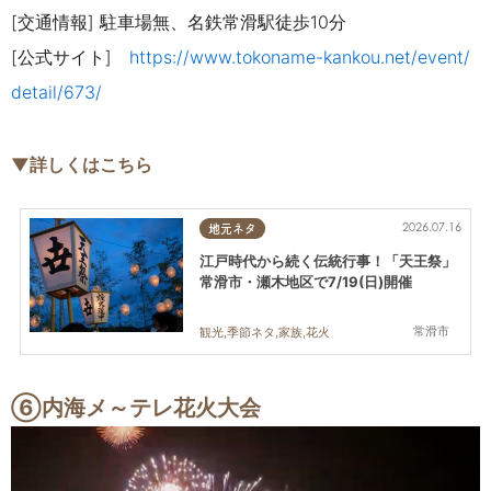
[交通情報] 駐車場無、名鉄常滑駅徒歩10分
[公式サイト]
https://www.tokoname-kankou.net/event/
detail/673/
▼詳しくはこちら
2026.07.16
地元ネタ
江戸時代から続く伝統行事！「天王祭」
常滑市・瀬木地区で7/19(日)開催
常滑市
観光,季節ネタ,家族,花火
⑥内海メ～テレ花火大会