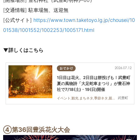
[開催場所] 豊石神社（武豊町明神戸60）
[交通情報] 駐車場無、送迎無
[公式サイト]
https://www.town.taketoyo.lg.jp/chousei/10
01538/1001552/1002253/1005171.html
▼詳しくはこちら
2026.07.12
おでかけ
1日目は花火、2日目は餅投げも！武豊町
夏の風物詩「大足蛇車まつり」が豊石神
社で7/18(土)・19(日)開催
武豊町
イベント,観光,まちネタ,季節ネタ,親子,家族,カップル,友人,花火
④第36回豊浜花火大会