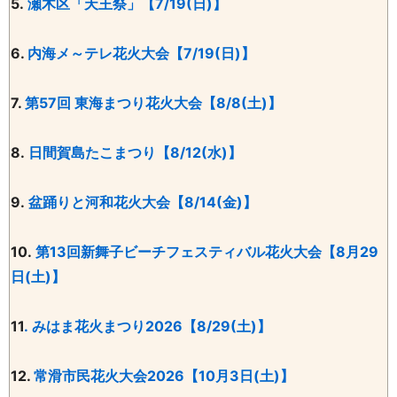
5
.
瀬木区「天王祭」【7/19(日)】
6
.
内海メ～テレ花火大会【7/19(日)】
7.
第57回 東海まつり花火大会【8/8(土)】
8.
日間賀島たこまつり【8/12(水)】
9
.
盆踊りと河和花火大会【8/14(金)】
10.
第13回新舞子ビーチフェスティバル花火大会【8月29
日(土)】
11
.
みはま花火まつり2026【8/29(土)】
12.
常滑市民花火大会2026【10月3日(土)】