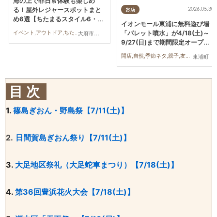
海の上で非日常体験も楽しめ
2026.05.30
る！屋外レジャースポットまと
お店
め6選【ちたまるスタイル6・7
イオンモール東浦に無料遊び場
月号】
イベント,アウトドア,ちたまるスタイル掲載店,まとめ記事
「パレット噴水」が4/18(土)～
大府市,知多市,美浜町,南知多町
9/27(日)まで期間限定オープ
ン！
開店,自然,季節ネタ,親子,友人
東浦町
目 次
1.
篠島ぎおん・野島祭【7/11(土)】
2.
日間賀島ぎおん祭り【7/11(土)】
3.
大足地区祭礼（大足蛇車まつり）【7/18(土)】
4.
第36回豊浜花火大会【7/18(土)】