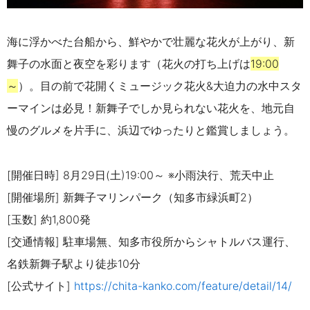
海に浮かべた台船から、鮮やかで壮麗な花火が上がり、新
舞子の水面と夜空を彩ります（花火の打ち上げは
19:00
～
）。目の前で花開くミュージック花火
&
大迫力の水中スタ
ーマインは必見！新舞子でしか見られない花火を、地元自
慢のグルメを片手に、浜辺でゆったりと鑑賞しましょう。
[開催日時] 8月29日(土)
19:00～
※小雨決行、荒天中止
[開催場所] 新舞子マリンパーク（知多市緑浜町2）
[玉数] 約1,800発
[交通情報] 駐車場無、知多市役所からシャトルバス運行、
名鉄新舞子駅より徒歩10分
[公式サイト]
https://chita-kanko.com/feature/detail/14/