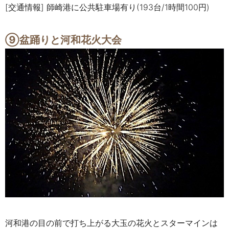
[交通情報]
師崎港に公共駐車場有り(193台/1時間100円)
⑨
盆踊りと河和花火大会
河和港の目の前で打ち上がる大玉の花火とスターマインは