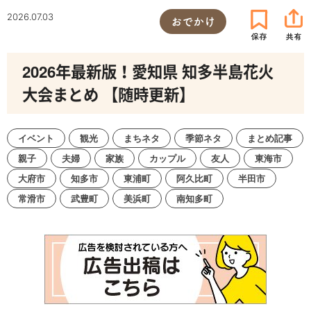
2026.07.03
おでかけ
2026年最新版！愛知県 知多半島花火
大会まとめ 【随時更新】
イベント
観光
まちネタ
季節ネタ
まとめ記事
親子
夫婦
家族
カップル
友人
東海市
大府市
知多市
東浦町
阿久比町
半田市
常滑市
武豊町
美浜町
南知多町