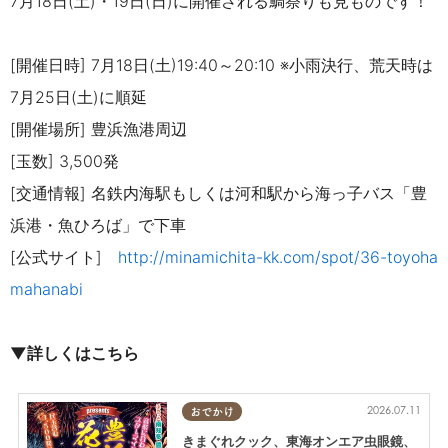
7月18日(土)・19日(日)に開催される鯛祭りも見ものです！
[開催日時] 7月18日(土)19:40～20:10 ※小雨決行、荒天時は
7月25日(土)に順延
[開催場所] 豊浜漁港周辺
[玉数] 3,500発
[交通情報] 名鉄内海駅もしくは河和駅から海っ子バス「豊
浜港・魚ひろば」で下車
[公式サイト]
http://minamichita-kk.com/spot/36-toyoha
mahanabi
▼詳しくはこちら
2026.07.11
おでかけ
きまぐれクック、東海オンエア虫眼鏡、