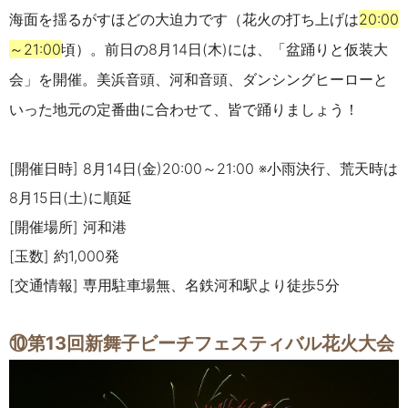
海面を揺るがすほどの大迫力です（花火の打ち上げは
20:00
～
21:00
頃）。前日の
8
月
14
日(木)には、「盆踊りと仮装大
会」を開催。美浜音頭、河和音頭、ダンシングヒーローと
いった地元の定番曲に合わせて、皆で踊りましょう！
[開催日時] 8月14日(金)20:00～21:00 ※小雨決行、荒天時は
8月15日(土)に順延
[開催場所] 河和港
[玉数] 約1,000発
[交通情報]
専用駐車場無、名鉄河和駅より徒歩5分
⑩第13回新舞子ビーチフェスティバル花火大会