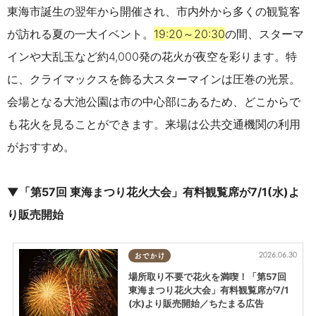
東海市誕生の翌年から開催され、市内外から多くの観覧客
が訪れる夏の一大イベント。
19:20～20:30
の間、スターマ
インや大乱玉など約4,000発の花火が夜空を彩ります。特
に、クライマックスを飾る大スターマインは圧巻の光景。
会場となる大池公園は市の中心部にあるため、どこからで
も花火を見ることができます。来場は公共交通機関の利用
がおすすめ。
▼「第57回 東海まつり花火大会」有料観覧席が7/1(水)よ
り販売開始
2026.06.30
おでかけ
場所取り不要で花火を満喫！「第57回
東海まつり花火大会」有料観覧席が7/1
(水)より販売開始／ちたまる広告