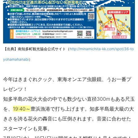
【出典】南知多町観光協会公式サイト（
http://minamichita-kk.com/spot/36-to
yohamahanabi
）
今年はきまぐれクック、東海オンエア虫眼鏡、うお一番プ
レゼンツ！
知多半島の花火大会の中でも数少ない直径
300m
もある尺玉
を、
19:40
～
豊浜漁港で打ち上げます。知多半島最大級の大
きさを誇る花火の轟音にも圧倒されます。音楽に合わせた
スターマインも見事。