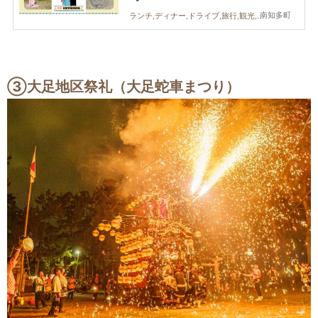
南知多町
ランチ,ディナー,ドライブ,旅行,観光,自然,日間賀島,知多半島レポ
③
大足地区祭礼（大足蛇車まつり）