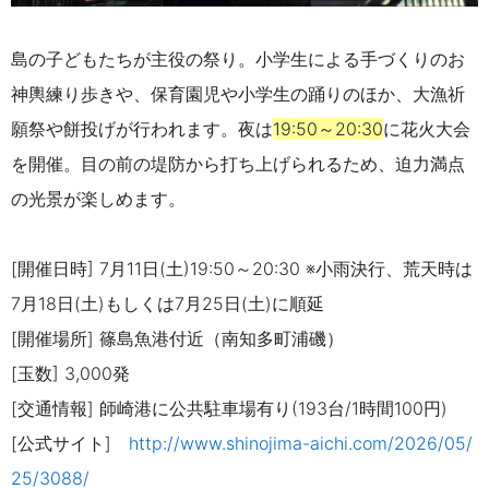
島の子どもたちが主役の祭り。小学生による手づくりのお
神輿練り歩きや、保育園児や小学生の踊りのほか、大漁祈
願祭や餅投げが行われます。夜は
19:50～20:30
に花火大会
を開催。目の前の堤防から打ち上げられるため、迫力満点
の光景が楽しめます。
[開催日時] 7月11日(土)19:50～20:30
※小雨決行、荒天時は
7月18日(土)もしくは7月25日(土)
に順延
[開催場所] 篠島魚港付近（南知多町浦磯）
[玉数] 3,000発
[交通情報] 師崎港に公共駐車場有り(193台/1時間100円)
[公式サイト]
http://www.shinojima-aichi.com/2026/05/
25/3088/