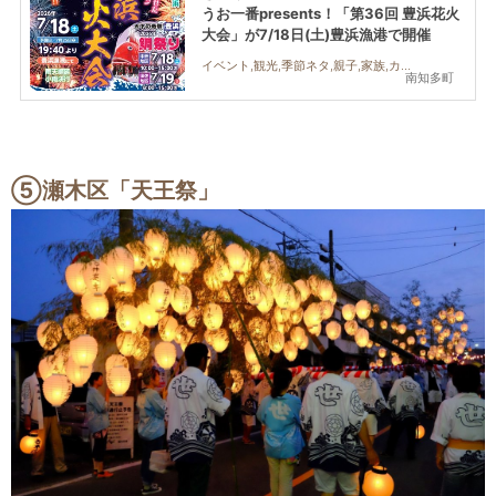
うお一番presents！「第36回 豊浜花火
大会」が7/18日(土)豊浜漁港で開催
イベント,観光,季節ネタ,親子,家族,カップル,花火
南知多町
⑤瀬木区「天王祭」