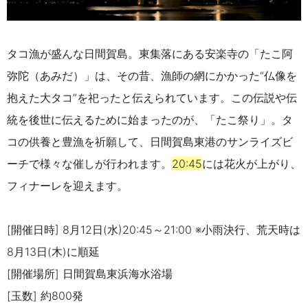
タコ漁が盛んな日間賀島。東集落にある安楽寺の「たこ阿
弥陀（あみだ）」は、その昔、漁師の網にかかった“仏像を
抱えた大タコ”を祀ったと伝えられています。この伝説や伝
統を後世に伝えるために始まったのが、「たこ祭り」。タ
コの供養と豊漁を祈願して、日間賀島東港のサンライズビ
ーチで様々な催しが行われます。
20:45
には花火が上がり、
フィナーレを迎えます。
[開催日時] 8月12日(水)20:45～21:00 ※小雨決行、荒天時は
8月13日(木)に順延
[開催場所] 日間賀島東浜海水浴場
[玉数] 約800発