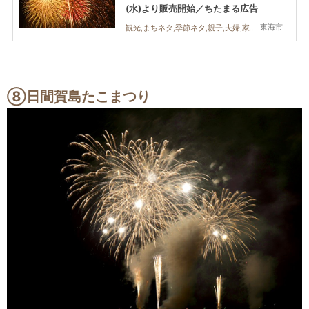
(水)より販売開始／ちたまる広告
東海市
観光,まちネタ,季節ネタ,親子,夫婦,家族,カップル,友人,花火
⑧日間賀島たこまつり