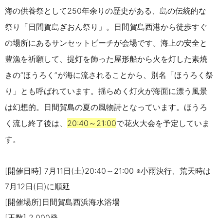
海の供養祭として
250
年余りの歴史がある、島の伝統的な
祭り「日間賀島ぎおん祭り」。日間賀島西港から徒歩すぐ
の場所にあるサンセットビーチが会場です。海上の安全と
豊漁を祈願して、提灯を飾った屋形船から火を灯した素焼
きの“ほうろく”が海に流されることから、別名「ほうろく祭
り」とも呼ばれています。揺らめく灯火が海面に漂う風景
は幻想的。日間賀島の夏の風物詩となっています。ほうろ
く流し終了後は、
20:40
～
21:00
で花火大会を予定していま
す。
[開催日時] 7月11日(土)20:40～21:00
※小雨決行、荒天時は
7月12日(日)
に順延
[開催場所]日間賀島西浜海水浴場
[玉数] 2,000発