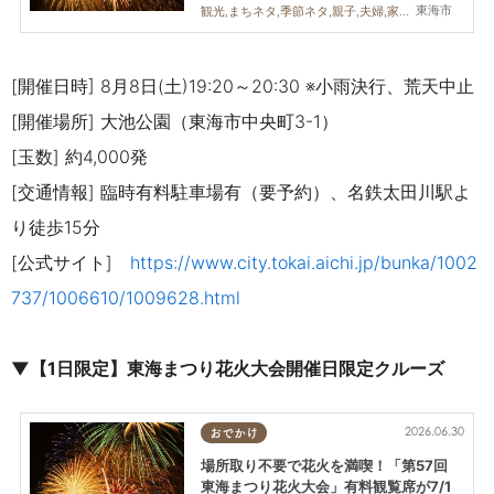
東海市
観光,まちネタ,季節ネタ,親子,夫婦,家族,カップル,友人,花火
[開催日時] 8月8日(土)19:20～20:30 ※小雨決行、荒天中止
[開催場所] 大池公園（東海市中央町3-1）
[玉数] 約4,000発
[交通情報] 臨時有料駐車場有（要予約）、名鉄太田川駅よ
り徒歩15分
[公式サイト]
https://www.city.tokai.aichi.jp/bunka/1002
737/1006610/1009628.html
▼
【1日限定】
東海まつり花火大会開催日限定クルーズ
2026.06.30
おでかけ
場所取り不要で花火を満喫！「第57回
東海まつり花火大会」有料観覧席が7/1