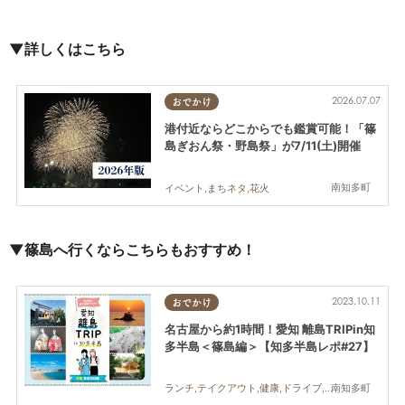
▼詳しくはこちら
2026.07.07
おでかけ
港付近ならどこからでも鑑賞可能！「篠
島ぎおん祭・野島祭」が7/11(土)開催
南知多町
イベント,まちネタ,花火
▼篠島へ行くならこちらもおすすめ！
2023.10.11
おでかけ
名古屋から約1時間！愛知 離島TRIPin知
多半島＜篠島編＞【知多半島レポ#27】
南知多町
ランチ,テイクアウト,健康,ドライブ,観光,自然,おひとりさま,知多半島レポ