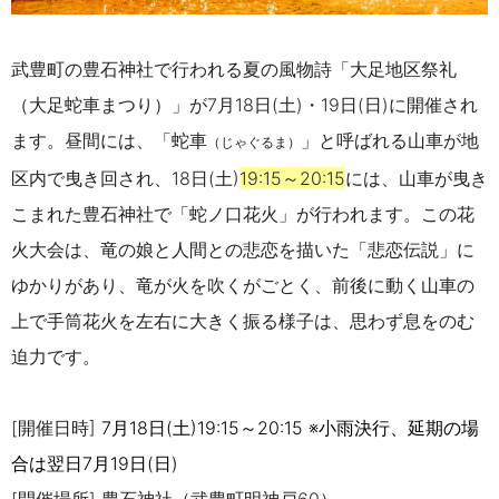
武豊町の豊石神社で行われる夏の風物詩「大足地区祭礼
（大足蛇車まつり）」が7月18日(土)・19日(日)に開催され
ます。昼間には、「蛇車
」と呼ばれる山車が地
（じゃぐるま）
区内で曳き回され、18日(土)
19:15～20:15
には、山車が曳き
こまれた豊石神社で「蛇ノ口花火」が行われます。
この花
火大会は、竜の娘と人間との悲恋を描いた「悲恋伝説」に
ゆかりがあり、竜が火を吹くがごとく、前後に動く山車の
上で手筒花火を左右に大きく振る様子は、思わず息をのむ
迫力です。
[開催日時]
7月18日(土)19:15～20:15 ※小雨決行、延期の場
合は翌日7月19日(日)