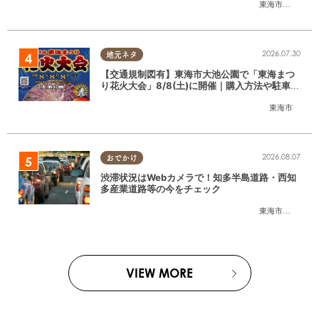
東海市
,
大府市
,
東
2026.07.30
地元ネタ
【交通規制図有】東海市大池公園で「東海まつ
り花火大会」8/8(土)に開催｜購入方法や駐車場
情報は？
東海市
2026.08.07
おでかけ
渋滞状況はWebカメラで！知多半島道路・西知
多産業道路等の今をチェック
東海市
,
大府市
,
知
VIEW MORE