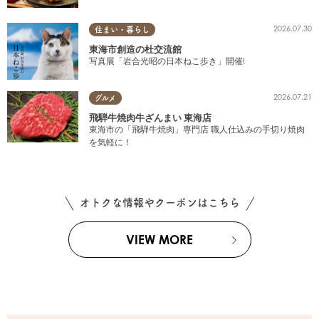
2026.07.30
住まい・暮らし
東海市創造の杜交流館
写真展「岩合光昭の日本ねこ歩き」開催!
2026.07.21
グルメ
飛騨牛焼肉牛ざんまい 東海店
東海市の「飛騨牛焼肉」専門店 職人仕込みの手切り焼肉
を気軽に！
オトクな情報やクーポンはこちら
VIEW MORE