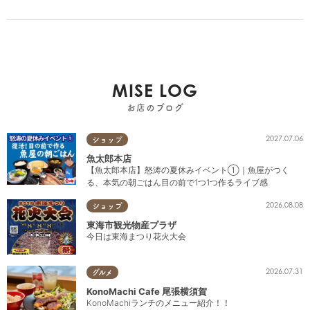
MISE LOG
お店のブログ
2027.07.06
ショップ
魚太郎本店
【魚太郎本店】怒涛の夏休みイベント①｜魚屋がつく
る、本気の朝ごはん目の前で1つ1つ作るライブ感
2026.08.08
ショップ
東海市観光物産プラザ
今日は東海まつり花火大会
2026.07.31
グルメ
KonoMachi Cafe 尾張横須賀
KonoMachiランチのメニュー紹介！！