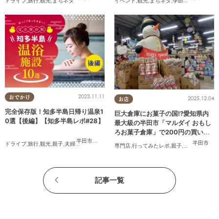
ドライブ
,
旅行
,
観光
,
まちネタ
イベント
,
観光
,
まちネタ
,
季節ネタ
,
まとめ記
2023.11.11
おでかけ
2025.12.04
お店
完全保存版！知多半島日帰り温泉1
巨大倉庫にお菓子の国!?愛知県内
0選【後編】【知多半島レポ#28】
最大級の半田市「マルダイ おもし
ろお菓子倉庫」で200円の買い物
にチャレンジ
半田市
,
常滑市
,
南知多町
半田市
ドライブ
,
旅行
,
観光
,
親子
,
夫婦
,
家族
,
知多半島レポ
専門店
,
行ってみたレポ
,
親子
,
家族
記事一覧