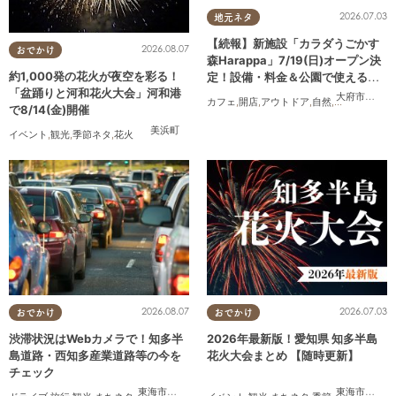
2026.07.03
地元ネタ
【続報】新施設「カラダうごかす
2026.08.07
おでかけ
森Harappa」7/19(日)オープン決
約1,000発の花火が夜空を彩る！
定！設備・料金＆公園で使えるレ
「盆踊りと河和花火大会」河和港
ンタルアイテムも登場
大府市
,
東浦
カフェ
,
開店
,
アウトドア
,
自然
,
まちネタ
,
家族
で8/14(金)開催
美浜町
イベント
,
観光
,
季節ネタ
,
花火
2026.08.07
2026.07.03
おでかけ
おでかけ
渋滞状況はWebカメラで！知多半
2026年最新版！愛知県 知多半島
島道路・西知多産業道路等の今を
花火大会まとめ 【随時更新】
チェック
東海市
,
大府市
,
知多市
,
東浦町
,
常滑市
,
南知多町
東海市
,
大府