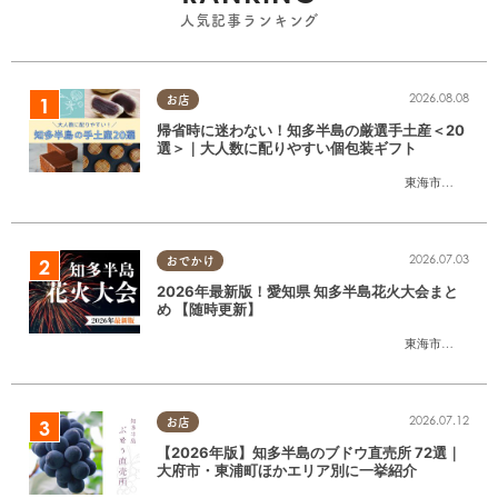
人気記事ランキング
2026.08.08
お店
帰省時に迷わない！知多半島の厳選手土産＜20
選＞｜大人数に配りやすい個包装ギフト
東海市
,
大府市
,
知
2026.07.03
おでかけ
2026年最新版！愛知県 知多半島花火大会まと
め 【随時更新】
東海市
,
大府市
,
知
2026.07.12
お店
【2026年版】知多半島のブドウ直売所 72選｜
大府市・東浦町ほかエリア別に一挙紹介