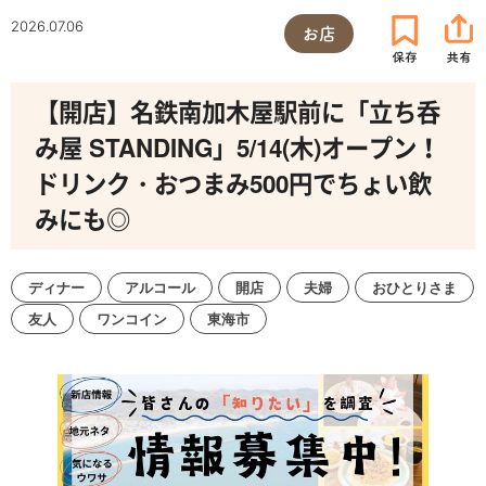
2026.07.06
お店
【開店】名鉄南加木屋駅前に「立ち呑
み屋 STANDING」5/14(木)オープン！
ドリンク・おつまみ500円でちょい飲
みにも◎
ディナー
アルコール
開店
夫婦
おひとりさま
友人
ワンコイン
東海市