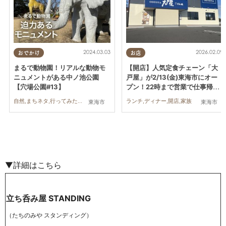
2024.03.03
2026.02.09
おでかけ
お店
まるで動物園！リアルな動物モ
【開店】人気定食チェーン「大
ニュメントがある中ノ池公園
戸屋」が2/13(金)東海市にオー
【穴場公園#13】
プン！22時まで営業で仕事帰り
にも最適
自然,まちネタ,行ってみたレポ,親子,公園穴場,公園
ランチ,ディナー,開店,家族
東海市
東海市
▼詳細はこちら
立ち呑み屋 STANDING
（たちのみや スタンディング）