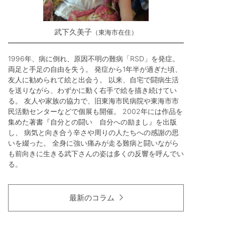
武下久美子
東海市在住
1996年、病に倒れ、原因不明の難病「RSD」を発症。
両足と手足の自由を失う。 発症から1年半が過ぎた頃、
友人に勧められて絵と出会う。 以来、自宅で闘病生活
を送りながら、わずかに動く右手で絵を描き続けてい
る。 友人や家族の協力で、旧東海市民病院や東海市市
民活動センターなどで個展も開催。 2002年には作品を
集めた著書『自分との闘い 自分への励まし』を出版
し、 病気と向き合う辛さや周りの人たちへの感謝の思
いを綴った。 全身に強い痛みが走る難病と闘いながら
も前向きに生きる武下さんの姿は多くの反響を呼んでい
る。
最新のコラム