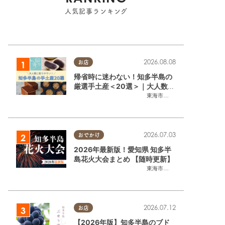
人気記事ランキング
2026.08.08
お店
帰省時に迷わない！知多半島の
厳選手土産＜20選＞｜大人数に
配りやすい個包装ギフト
東海市
,
大府市
,
知多市
,
東浦町
,
阿
2026.07.03
おでかけ
2026年最新版！愛知県 知多半
島花火大会まとめ 【随時更新】
東海市
,
大府市
,
知多市
,
東浦町
,
阿
2026.07.12
お店
【2026年版】知多半島のブド