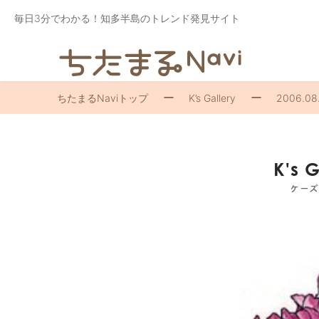
毎日3分でわかる！知多半島のトレンド発見サイト
ちたまるNaviトップ
K’s Gallery
2006.08.
K's 
ケー