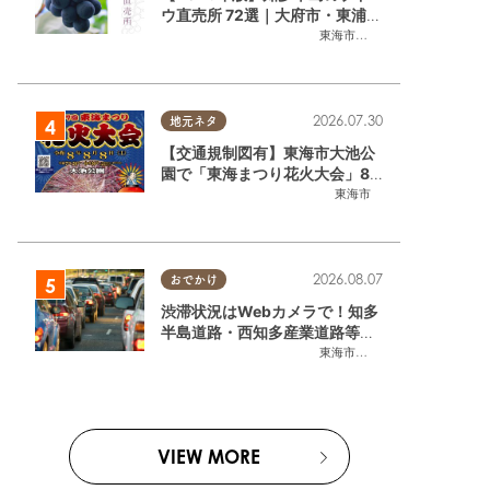
ウ直売所 72選｜大府市・東浦町
ほかエリア別に一挙紹介
東海市
,
大府市
,
東浦町
,
半田市
,
美
2026.07.30
地元ネタ
【交通規制図有】東海市大池公
園で「東海まつり花火大会」8/
8(土)に開催｜購入方法や駐車場
東海市
情報は？
2026.08.07
おでかけ
渋滞状況はWebカメラで！知多
半島道路・西知多産業道路等の
今をチェック
東海市
,
大府市
,
知多市
,
東浦町
,
常
VIEW MORE