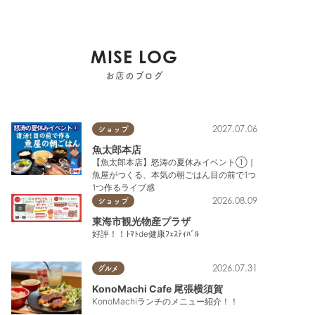
MISE LOG
お店のブログ
2027.07.06
ショップ
魚太郎本店
【魚太郎本店】怒涛の夏休みイベント①｜
魚屋がつくる、本気の朝ごはん目の前で1つ
1つ作るライブ感
2026.08.09
ショップ
東海市観光物産プラザ
好評！！ﾄﾏﾄde健康ﾌｪｽﾃｨﾊﾞﾙ
2026.07.31
グルメ
KonoMachi Cafe 尾張横須賀
KonoMachiランチのメニュー紹介！！