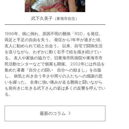
武下久美子
東海市在住
1996年、病に倒れ、原因不明の難病「RSD」を発症。
両足と手足の自由を失う。 発症から1年半が過ぎた頃、
友人に勧められて絵と出会う。 以来、自宅で闘病生活
を送りながら、わずかに動く右手で絵を描き続けてい
る。 友人や家族の協力で、旧東海市民病院や東海市市
民活動センターなどで個展も開催。 2002年には作品を
集めた著書『自分との闘い 自分への励まし』を出版
し、 病気と向き合う辛さや周りの人たちへの感謝の思
いを綴った。 全身に強い痛みが走る難病と闘いながら
も前向きに生きる武下さんの姿は多くの反響を呼んでい
る。
最新のコラム