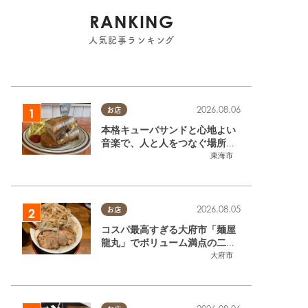
RANKING
人気記事ランキング
2026.08.06
お店
本格キューバサンドと心地よい
音楽で、人と人をつなぐ場所。
東海市「JAMMIN'STANDHOU
東海市
SE」に行ってみた
2026.08.05
お店
コスパ最高すぎる大府市「麺屋
龍丸」でボリューム満点の二郎
系ラーメンを堪能してきた
大府市