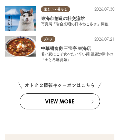
2026.07.30
住まい・暮らし
東海市創造の杜交流館
写真展「岩合光昭の日本ねこ歩き」開催!
2026.07.21
グルメ
中華麺食房 三宝亭 東海店
暑い夏にこそ食べたい辛い麺 話題沸騰中の
「全とろ麻婆麺」
オトクな情報やクーポンはこちら
VIEW MORE