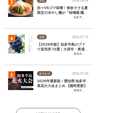
2026.08.06
お店
担々VSゴマ味噌！食欲そそる夏
限定の冷やし麺が「味噌蔵 麺四
朗 半田店・知多店」で登場／ち
知多市
,
半田市
たまる広告
2026.07.12
お店
【2026年版】知多半島のブド
ウ直売所 72選｜大府市・東浦町
ほかエリア別に一挙紹介
東海市
,
大府市
,
東浦町
,
半田市
,
美
2026.07.03
おでかけ
2026年最新版！愛知県 知多半
島花火大会まとめ 【随時更新】
東海市
,
大府市
,
知多市
,
東浦町
,
阿