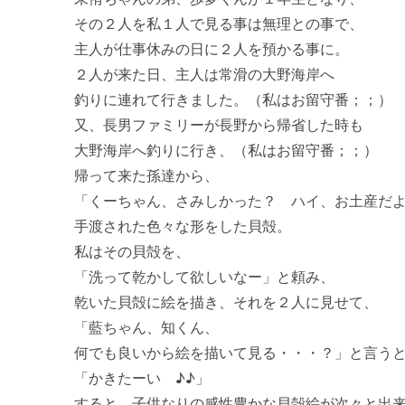
その２人を私１人で見る事は無理との事で、

主人が仕事休みの日に２人を預かる事に。

２人が来た日、主人は常滑の大野海岸へ

釣りに連れて行きました。（私はお留守番；；）　
又、長男ファミリーが長野から帰省した時も

大野海岸へ釣りに行き、（私はお留守番；；）

帰って来た孫達から、

「くーちゃん、さみしかった？　ハイ、お土産だよ
手渡された色々な形をした貝殻。

私はその貝殻を、

「洗って乾かして欲しいなー」と頼み、

乾いた貝殻に絵を描き、それを２人に見せて、

「藍ちゃん、知くん、

何でも良いから絵を描いて見る・・・？」と言うと
「かきたーい　♪♪」　

すると、子供なりの感性豊かな貝殻絵が次々と出来