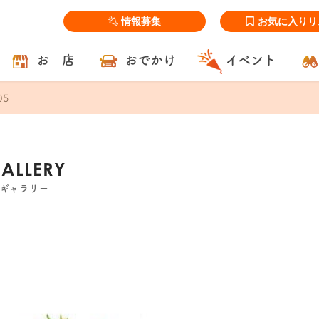
情報募集
お気に入りリ
お 店
おでかけ
イベント
05
GALLERY
ズギャラリー