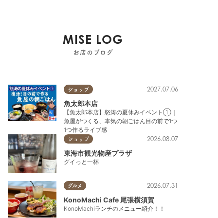
MISE LOG
お店のブログ
2027.07.06
ショップ
魚太郎本店
【魚太郎本店】怒涛の夏休みイベント①｜
魚屋がつくる、本気の朝ごはん目の前で1つ
1つ作るライブ感
2026.08.07
ショップ
東海市観光物産プラザ
グイっと一杯
2026.07.31
グルメ
KonoMachi Cafe 尾張横須賀
KonoMachiランチのメニュー紹介！！