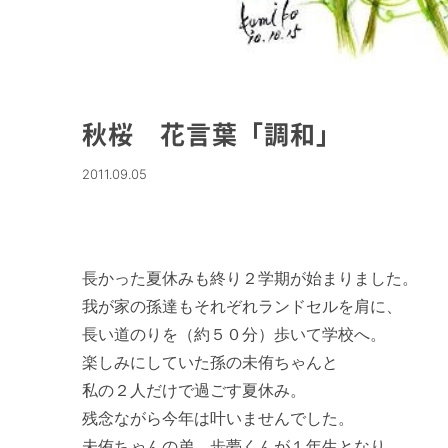
秋桜 花言葉「調和」
2011.09.05
長かった夏休みも終り２学期が始まりました。

我が家の孫達もそれぞれランドセルを肩に、

長い道のりを（約５０分）歩いて学校へ。

楽しみにしていた孫の未侑ちゃんと

私の２人だけで過ごす夏休み。

残念ながら今年は叶いませんでした。

未侑ちゃんの弟、歩夢くんが１年生となり、
