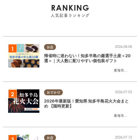
RANKING
人気記事ランキング
2026.08.08
お店
帰省時に迷わない！知多半島の厳選手土産＜20
選＞｜大人数に配りやすい個包装ギフト
東海市
,
大府市
,
知
2026.07.03
おでかけ
2026年最新版！愛知県 知多半島花火大会まと
め 【随時更新】
東海市
,
大府市
,
知
2026.07.12
お店