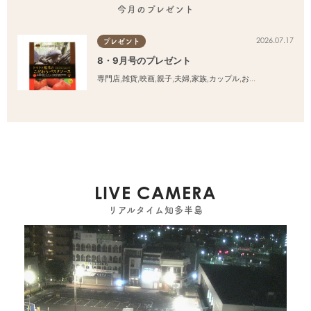
今月のプレゼント
2026.07.17
プレゼント
8・9月号のプレゼント
専門店
,
雑貨
,
映画
,
親子
,
夫婦
,
家族
,
カップル
,
おひとりさま
,
友人
LIVE CAMERA
リアルタイム知多半島