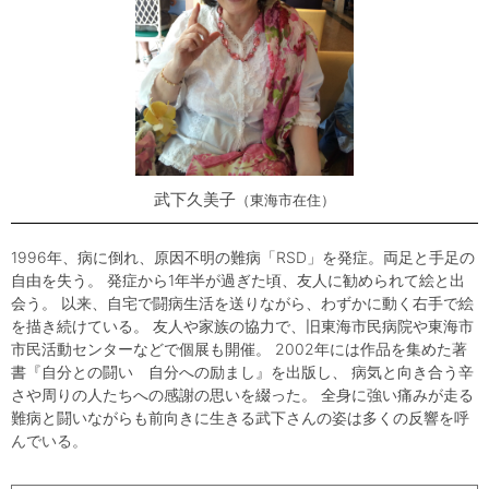
武下久美子
東海市在住
1996年、病に倒れ、原因不明の難病「RSD」を発症。両足と手足の
自由を失う。 発症から1年半が過ぎた頃、友人に勧められて絵と出
会う。 以来、自宅で闘病生活を送りながら、わずかに動く右手で絵
を描き続けている。 友人や家族の協力で、旧東海市民病院や東海市
市民活動センターなどで個展も開催。 2002年には作品を集めた著
書『自分との闘い 自分への励まし』を出版し、 病気と向き合う辛
さや周りの人たちへの感謝の思いを綴った。 全身に強い痛みが走る
難病と闘いながらも前向きに生きる武下さんの姿は多くの反響を呼
んでいる。