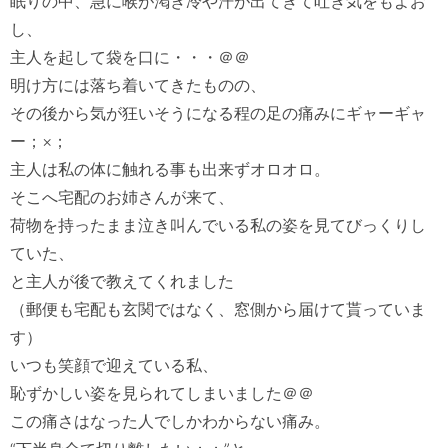
眠りの中、急に喉が渇き冷や汗が出てきて吐き気をもよお
し、

主人を起して袋を口に・・・＠＠

明け方には落ち着いてきたものの、

その後から気が狂いそうになる程の足の痛みにギャーギャ
ー；×；

主人は私の体に触れる事も出来ずオロオロ。

そこへ宅配のお姉さんが来て、

荷物を持ったまま泣き叫んでいる私の姿を見てびっくりし
ていた、

と主人が後で教えてくれました

（郵便も宅配も玄関ではなく、窓側から届けて貰っていま
す）

いつも笑顔で迎えている私、

恥ずかしい姿を見られてしまいました＠＠

この痛さはなった人でしかわからない痛み。
