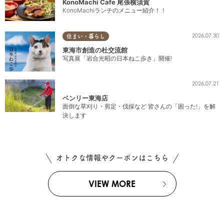
KonoMachi Cafe 尾張横須賀
KonoMachiランチのメニュー紹介！！
2026.07.30
住まい・暮らし
東海市創造の杜交流館
写真展「岩合光昭の日本ねこ歩き」開催!
2026.07.21
ベンリー東海店
面倒な草刈り・剪定・伐採など 皆さんの「困った!」を解
決します
オトクな情報やクーポンはこちら
VIEW MORE