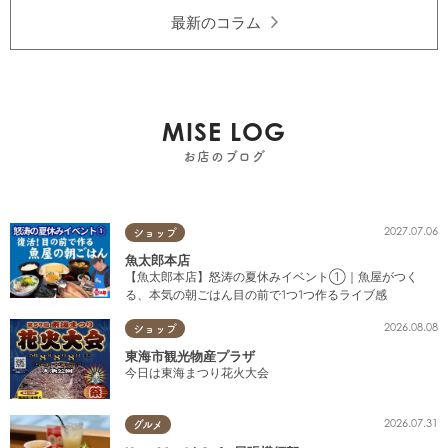
最新のコラム
MISE LOG
お店のブログ
2027.07.06
ショップ
魚太郎本店
【魚太郎本店】怒涛の夏休みイベント①｜魚屋がつく
る、本気の朝ごはん目の前で1つ1つ作るライブ感
2026.08.08
ショップ
東海市観光物産プラザ
今日は東海まつり花火大会
2026.07.31
グルメ