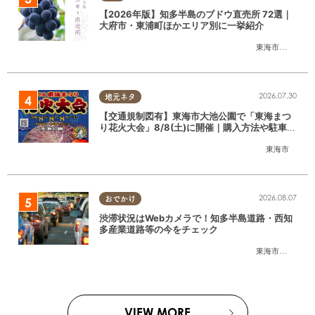
【2026年版】知多半島のブドウ直売所 72選｜
大府市・東浦町ほかエリア別に一挙紹介
東海市
,
大府市
,
東
2026.07.30
地元ネタ
【交通規制図有】東海市大池公園で「東海まつ
り花火大会」8/8(土)に開催｜購入方法や駐車場
情報は？
東海市
2026.08.07
おでかけ
渋滞状況はWebカメラで！知多半島道路・西知
多産業道路等の今をチェック
東海市
,
大府市
,
知
VIEW MORE