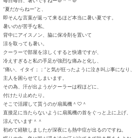
毎日毎日、暑いですねー＠＾＾＠

“夏だからねー”と、

即そんな言葉が返って来るほど本当に暑い夏です。

暑いのが苦手な私、

背中にアイスノン、脇に保冷剤を置いて

涼を取っても暑い。

クーラーで部屋を涼しくすると快適ですが、

冷えすぎると私の手足が強烈な痛みと化し、

“痛い、イタイ；；”と気が狂ったように泣き叫ぶ事になり、

主人を困らせてしまいます。

その為、汗が出ようがクーラーは程ほどに、

付けたり止めたり。

そこで活躍して貰うのが扇風機＾♡＾

直接足に当たらないように扇風機の首をぐっと上に上げ、

涼んでいます＾＾

初めて経験しましたが深夜にも熱中症が出るのですね。
