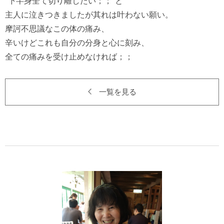
“下半身全て切り離したい；；”と

主人に泣きつきましたが其れは叶わない願い。

摩訶不思議なこの体の痛み、

辛いけどこれも自分の分身と心に刻み、

一覧を見る