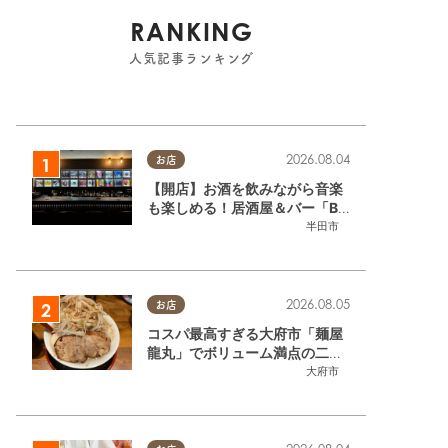
RANKING
人気記事ランキング
2026.08.04
お店
【開店】お酒を飲みながら音楽
も楽しめる！居酒屋＆バー「BL
OOMY（ブルーミー）」が7/3
半田市
(金)半田市でオープン
2026.08.05
お店
コスパ最高すぎる大府市「麺屋
龍丸」でボリューム満点の二郎
系ラーメンを堪能してきた
大府市