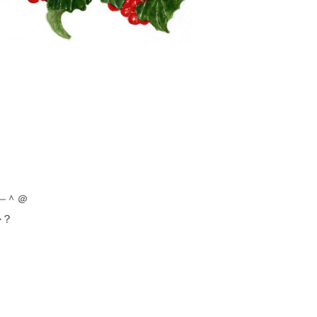
＾＠

？
