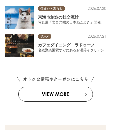
2026.07.30
住まい・暮らし
東海市創造の杜交流館
写真展「岩合光昭の日本ねこ歩き」開催!
2026.07.21
グルメ
カフェダイニング ラドゥーノ
名鉄聚楽園駅すぐにあるお洒落イタリアン
オトクな情報やクーポンはこちら
VIEW MORE