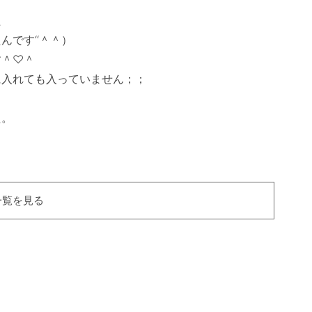


です‘‘＾＾）

＾♡＾

入れても入っていません；；

。

一覧を見る