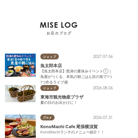
MISE LOG
お店のブログ
2027.07.06
ショップ
魚太郎本店
【魚太郎本店】怒涛の夏休みイベント①｜
魚屋がつくる、本気の朝ごはん目の前で1つ
1つ作るライブ感
2026.08.06
ショップ
東海市観光物産プラザ
夏の日のお出かけに！
2026.07.31
グルメ
KonoMachi Cafe 尾張横須賀
KonoMachiランチのメニュー紹介！！