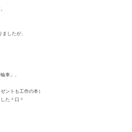
。

りましたが、

輪車」、

ゼントも工作の本）

した＾口＾　
