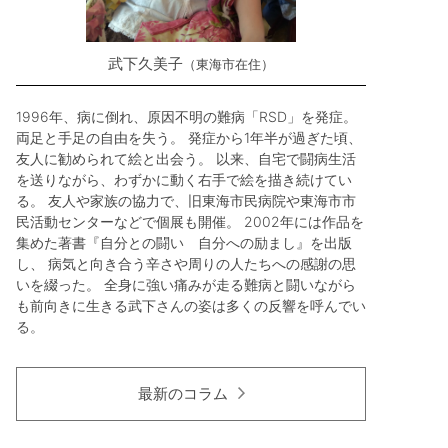
武下久美子
東海市在住
1996年、病に倒れ、原因不明の難病「RSD」を発症。
両足と手足の自由を失う。 発症から1年半が過ぎた頃、
友人に勧められて絵と出会う。 以来、自宅で闘病生活
を送りながら、わずかに動く右手で絵を描き続けてい
る。 友人や家族の協力で、旧東海市民病院や東海市市
民活動センターなどで個展も開催。 2002年には作品を
集めた著書『自分との闘い 自分への励まし』を出版
し、 病気と向き合う辛さや周りの人たちへの感謝の思
いを綴った。 全身に強い痛みが走る難病と闘いながら
も前向きに生きる武下さんの姿は多くの反響を呼んでい
る。
最新のコラム