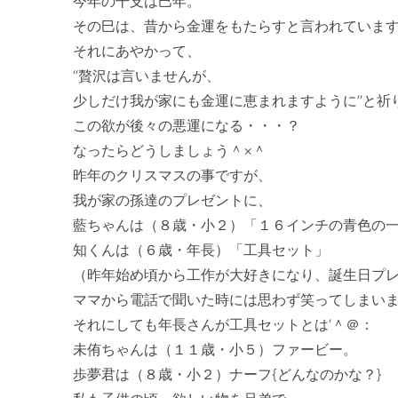
今年の干支は巳年。

その巳は、昔から金運をもたらすと言われています
それにあやかって、

‘‘贅沢は言いませんが、

少しだけ我が家にも金運に恵まれますように’’と祈
この欲が後々の悪運になる・・・？

なったらどうしましょう＾×＾

昨年のクリスマスの事ですが、

我が家の孫達のプレゼントに、

藍ちゃんは（８歳・小２）「１６インチの青色の一
知くんは（６歳・年長）「工具セット」

（昨年始め頃から工作が大好きになり、誕生日プレ
ママから電話で聞いた時には思わず笑ってしまいま
それにしても年長さんが工具セットとは‘＾＠：

未侑ちゃんは（１１歳・小５）ファービー。

歩夢君は（８歳・小２）ナーフ{どんなのかな？}　
