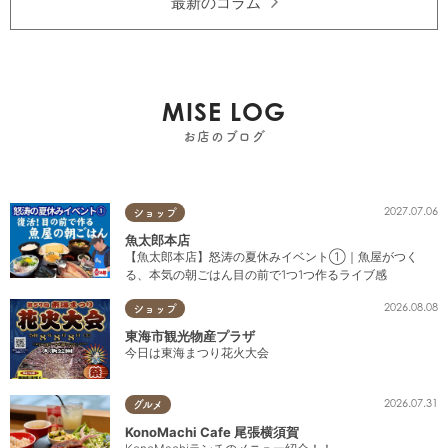
最新のコラム
MISE LOG
お店のブログ
2027.07.06
ショップ
魚太郎本店
【魚太郎本店】怒涛の夏休みイベント①｜魚屋がつく
る、本気の朝ごはん目の前で1つ1つ作るライブ感
2026.08.08
ショップ
東海市観光物産プラザ
今日は東海まつり花火大会
2026.07.31
グルメ
KonoMachi Cafe 尾張横須賀