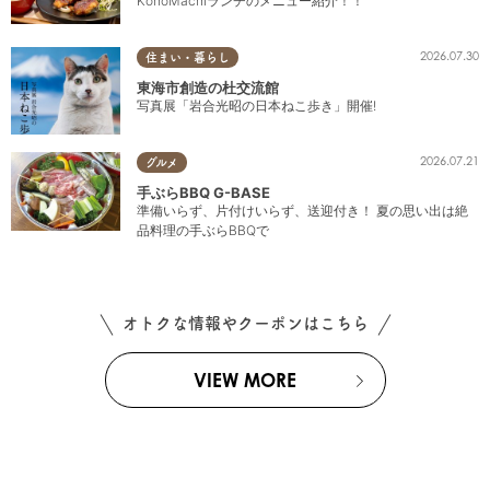
KonoMachiランチのメニュー紹介！！
2026.07.30
住まい・暮らし
東海市創造の杜交流館
写真展「岩合光昭の日本ねこ歩き」開催!
2026.07.21
グルメ
手ぶらBBQ G-BASE
準備いらず、片付けいらず、送迎付き！ 夏の思い出は絶
品料理の手ぶらBBQで
オトクな情報やクーポンはこちら
VIEW MORE