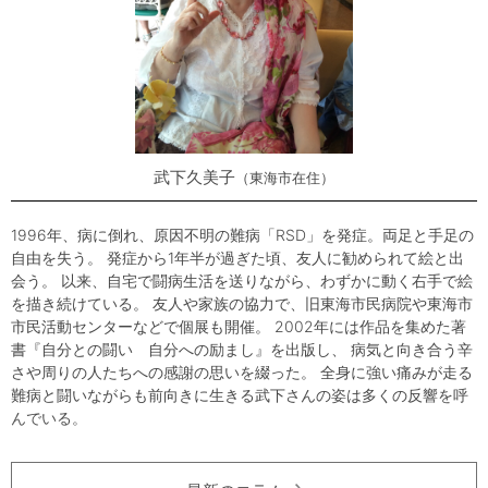
武下久美子
東海市在住
1996年、病に倒れ、原因不明の難病「RSD」を発症。両足と手足の
自由を失う。 発症から1年半が過ぎた頃、友人に勧められて絵と出
会う。 以来、自宅で闘病生活を送りながら、わずかに動く右手で絵
を描き続けている。 友人や家族の協力で、旧東海市民病院や東海市
市民活動センターなどで個展も開催。 2002年には作品を集めた著
書『自分との闘い 自分への励まし』を出版し、 病気と向き合う辛
さや周りの人たちへの感謝の思いを綴った。 全身に強い痛みが走る
難病と闘いながらも前向きに生きる武下さんの姿は多くの反響を呼
んでいる。