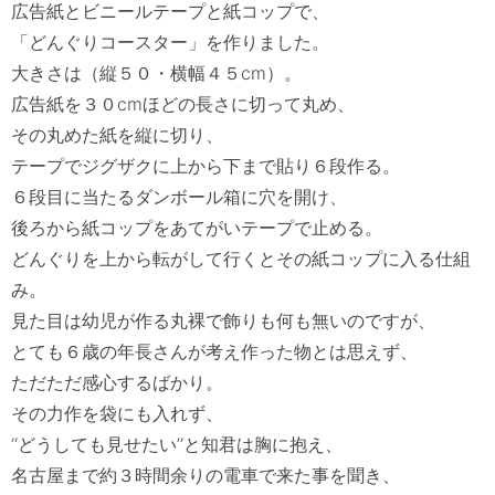
広告紙とビニールテープと紙コップで、

「どんぐりコースター」を作りました。

大きさは（縦５０・横幅４５cm）。

広告紙を３０cmほどの長さに切って丸め、

その丸めた紙を縦に切り、

テープでジグザクに上から下まで貼り６段作る。

６段目に当たるダンボール箱に穴を開け、

後ろから紙コップをあてがいテープで止める。

どんぐりを上から転がして行くとその紙コップに入る仕組
み。

見た目は幼児が作る丸裸で飾りも何も無いのですが、

とても６歳の年長さんが考え作った物とは思えず、

ただただ感心するばかり。

その力作を袋にも入れず、

‘‘どうしても見せたい’’と知君は胸に抱え、

名古屋まで約３時間余りの電車で来た事を聞き、
