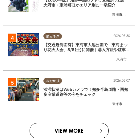
【2026年版】知多半島のブドウ直売所 72選｜
大府市・東浦町ほかエリア別に一挙紹介
東海市
,
大府市
,
東
2026.07.30
地元ネタ
【交通規制図有】東海市大池公園で「東海まつ
り花火大会」8/8(土)に開催｜購入方法や駐車場
情報は？
東海市
2026.08.07
おでかけ
渋滞状況はWebカメラで！知多半島道路・西知
多産業道路等の今をチェック
東海市
,
大府市
,
知
VIEW MORE