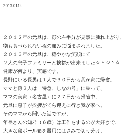
2013.01.14
２０１２年の元旦は、顔の左半分が見事に腫れ上がり、

物も食べられない程の痛みに悩まされました。

２０１３年の元旦は、穏やかな笑顔にて

２人の息子ファミリーと挨拶が出来ました☆＾♡＾☆

健康が何より、実感です。

長野にいる長男は１人で３０日から我が家に帰省。

ママと孫２人は「特急、しなの号」に乗って、

ママの実家（名古屋）に２７日から帰省中。

元旦に息子が挨拶がてら迎えに行き我が家へ。

そのママから聞いた話ですが、

年長さんの知君（６歳）は工作をするのが大好きで、

大きな段ボール箱を器用にはさみで切り分け、
