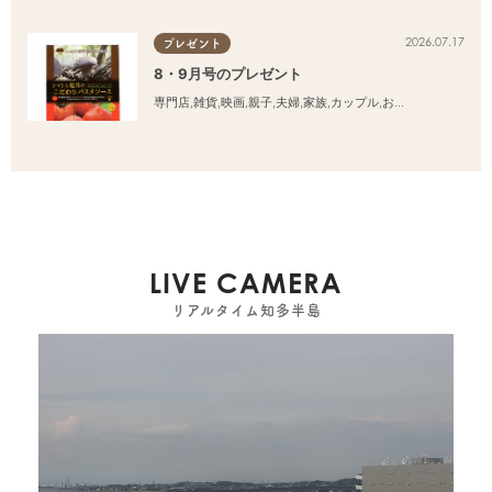
2026.07.17
プレゼント
8・9月号のプレゼント
専門店
,
雑貨
,
映画
,
親子
,
夫婦
,
家族
,
カップル
,
おひとりさま
,
友人
LIVE CAMERA
リアルタイム知多半島