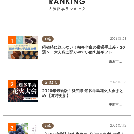
RANKING
人気記事ランキング
2026.08.08
お店
帰省時に迷わない！知多半島の厳選手土産＜20
選＞｜大人数に配りやすい個包装ギフト
東海市
,
大府市
,
知
2026.07.03
おでかけ
2026年最新版！愛知県 知多半島花火大会まと
め 【随時更新】
東海市
,
大府市
,
知
2026.07.12
お店