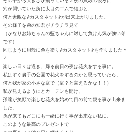
その中から大きさが揃っている２枚の貝殻の後ろに

穴が開いていた所に太目のゴムで結ぶと、

何と素敵な♪カスタネット♪が出来上がりました。

その様子を弟の知君がチラチラ見て

（かなりお姉ちゃんの藍ちゃんに対して負けん気が強い弟
です）

同じように貝殻に色を塗り♪カスタネット♪を作りました＾
＾

楽しい日々は過ぎ、帰る前日の夜は花火をする事に。

私はすぐ裏手の公園で花火をするのかと思っていたら、

何と我が家の小さな庭で（庭？と言えるかな！！）

私が見えるようにとカーテンも開け、

孫達が笑顔で楽しむ花火を始めて目の前で観る事が出来ま
した。

孫が来てもどこにも一緒に行く事が出来ない私に、

このような最高のプレゼントで
