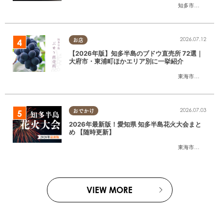
知多市
,
半田市
2026.07.12
お店
【2026年版】知多半島のブドウ直売所 72選｜
大府市・東浦町ほかエリア別に一挙紹介
東海市
,
大府市
,
東
2026.07.03
おでかけ
2026年最新版！愛知県 知多半島花火大会まと
め 【随時更新】
東海市
,
大府市
,
知
VIEW MORE