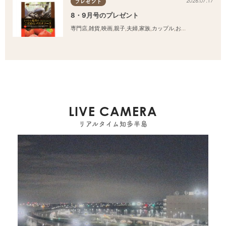
2026.07.17
プレゼント
8・9月号のプレゼント
専門店
,
雑貨
,
映画
,
親子
,
夫婦
,
家族
,
カップル
,
おひとりさま
,
友人
LIVE CAMERA
リアルタイム知多半島