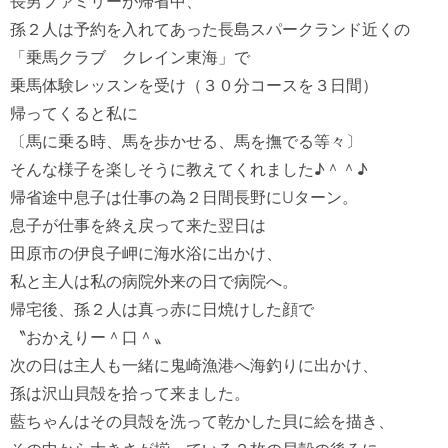
長男ファミリーが帰省中、

孫２人は予約を入れてあった長島スパークランド近くの

「乗馬クラブ　クレイン東海」で

乗馬体験レッスンを受け（３０分コースを３日間）

帰ってくると私に

〔馬に乗る時、馬を歩かせる、馬を撫でる等々〕

そんな様子を楽しそうに教えてくれました♪＾＾♪

帰省途中息子は仕事の為２日間長野にUターン。

息子が仕事を終え戻って来た翌日は

田原市の伊良子岬に海水浴に出かけ、

私と主人は私の病院外来の日で病院へ。

帰宅後、孫２人は真っ赤に日焼けした顔で

〝おかえりー＾口＾〟

次の日は主人も一緒に鬼崎漁港へ海釣りに出かけ、

孫は沢山貝殻を拾って来ました。

藍ちゃんはその貝殻を洗って乾かした貝に絵を描き、
