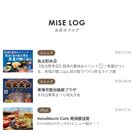
MISE LOG
お店のブログ
2027.07.06
ショップ
魚太郎本店
【魚太郎本店】怒涛の夏休みイベント①｜魚屋がつく
る、本気の朝ごはん目の前で1つ1つ作るライブ感
2026.08.08
ショップ
東海市観光物産プラザ
今日は東海まつり花火大会
2026.07.31
グルメ
KonoMachi Cafe 尾張横須賀
KonoMachiランチのメニュー紹介！！