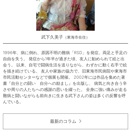
武下久美子
東海市在住
1996年、病に倒れ、原因不明の難病「RSD」を発症。両足と手足の
自由を失う。 発症から1年半が過ぎた頃、友人に勧められて絵と出
会う。 以来、自宅で闘病生活を送りながら、わずかに動く右手で絵
を描き続けている。 友人や家族の協力で、旧東海市民病院や東海市
市民活動センターなどで個展も開催。 2002年には作品を集めた著
書『自分との闘い 自分への励まし』を出版し、 病気と向き合う辛
さや周りの人たちへの感謝の思いを綴った。 全身に強い痛みが走る
難病と闘いながらも前向きに生きる武下さんの姿は多くの反響を呼
んでいる。
最新のコラム