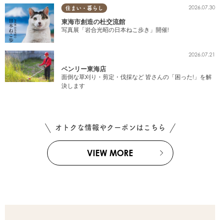
2026.07.30
住まい・暮らし
東海市創造の杜交流館
写真展「岩合光昭の日本ねこ歩き」開催!
2026.07.21
ベンリー東海店
面倒な草刈り・剪定・伐採など 皆さんの「困った!」を解
決します
オトクな情報やクーポンはこちら
VIEW MORE