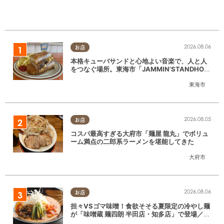
2026.08.06
お店
本格キューバサンドと心地よい音楽で、人と人
をつなぐ場所。東海市「JAMMIN'STANDHOU
SE」に行ってみた
東海市
2026.08.05
お店
コスパ最高すぎる大府市「麺屋 龍丸」でボリュ
ーム満点の二郎系ラーメンを堪能してきた
大府市
2026.08.06
お店
担々VSゴマ味噌！食欲そそる夏限定の冷やし麺
が「味噌蔵 麺四朗 半田店・知多店」で登場／ち
たまる広告