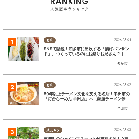
RANKING
人気記事ランキング
2026.08.04
お店
SNSで話題！知多市に出没する「揚げパンサン
ド」。つくっているのはお祭りお兄さん!?【ち
たまる調査隊#55】
知多市
2026.08.02
お店
50年以上ラーメン文化を支える名店！半田市の
「灯台らーめん 半田店」へ【熱血ラーメン伝 8
月放送】
半田市
2026.08.03
地元ネタ
東浦町のシャインマスカットが農林水産大臣賞