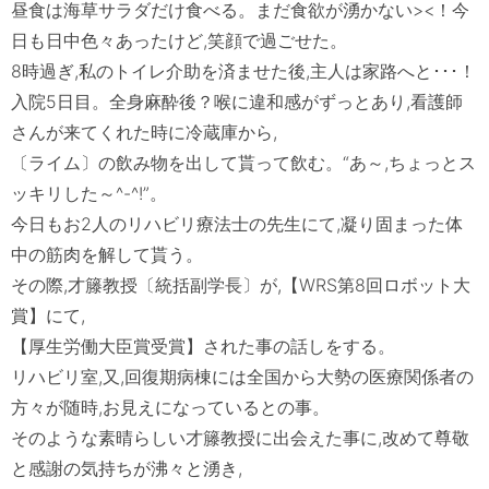
昼食は海草サラダだけ食べる。まだ食欲が湧かない>
<！今
日も日中色々あったけど,笑顔で過ごせた。

8時過ぎ,私のトイレ介助を済ませた後,主人は家路へと･･･！

入院5日目。全身麻酔後？喉に違和感がずっとあり,看護師
さんが来てくれた時に冷蔵庫から,

〔ライム〕の飲み物を出して貰って飲む。“あ～,ちょっとス
ッキリした～^-^!”。

今日もお2人のリハビリ療法士の先生にて,凝り固まった体
中の筋肉を解して貰う。

その際,才籐教授〔統括副学長〕が,【WRS第8回ロボット大
賞】にて,

【厚生労働大臣賞受賞】された事の話しをする。

リハビリ室,又,回復期病棟には全国から大勢の医療関係者の
方々が随時,お見えになっているとの事。

そのような素晴らしい才籐教授に出会えた事に,改めて尊敬
と感謝の気持ちが沸々と湧き,
