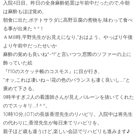
入院4日目。昨日の全身麻酔処置は午前中だったので,今朝
は麻酔もほぼ覚め,

朝食に出た,ポテトサラダに高野豆腐の煮物を,味わって食べ
る事が出来た＾^！

ＡＭ8時,平野先生がお見えになり,“おはよう。やっぱり午後
より午前中だったせいか

麻酔の覚めも良いね^-^!”と言いつつ,窓際のソファーの上に
飾っていた絵

『f10のスケッチ帳のコスモス』に目が行き,

“オッ,これは凄いね～!花の色のバランスも凄く良いし…”と
褒めて下さる。

9時半すぎ,2人の看護師さんが見え,バルーンを抜いてくれた
のでスッキリ…f＾^。

10時10分,(OT)の長坂香澄先生のリハビリ。入院中は将先生
の代わりに,香澄先生が毎日来てリハビリを。

親子ほど歳も違うけど,楽しい会話でリハビリも進みます♪
