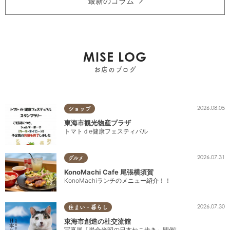
最新のコラム
MISE LOG
お店のブログ
2026.08.05
ショップ
東海市観光物産プラザ
トマトｄe健康フェスティバル
2026.07.31
グルメ
KonoMachi Cafe 尾張横須賀
KonoMachiランチのメニュー紹介！！
2026.07.30
住まい・暮らし
東海市創造の杜交流館
写真展「岩合光昭の日本ねこ歩き」開催!