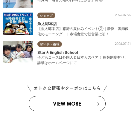
2026.07.25
ショップ
魚太郎本店
【魚太郎本店】怒涛の夏休みイベント②｜豪快！漁師飯
俺のモーニング ｜市場食堂で朝営業は初！
2026.07.21
習い事・趣味
Star★English School
子どもコースは外国人＆日本人のペア！ 振替制度有り、
詳細はホームページにて
オトクな情報やクーポンはこちら
VIEW MORE