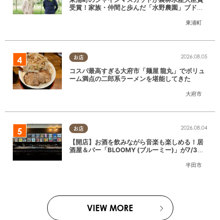
受賞！家族・仲間と歩んだ「水野農園」ブドウ
づくりの軌跡
東浦町
2026.08.05
お店
コスパ最高すぎる大府市「麺屋 龍丸」でボリュ
ーム満点の二郎系ラーメンを堪能してきた
大府市
2026.08.04
お店
【開店】お酒を飲みながら音楽も楽しめる！居
酒屋＆バー「BLOOMY (ブルーミー)」が7/3
(金)半田市でオープン
半田市
VIEW MORE