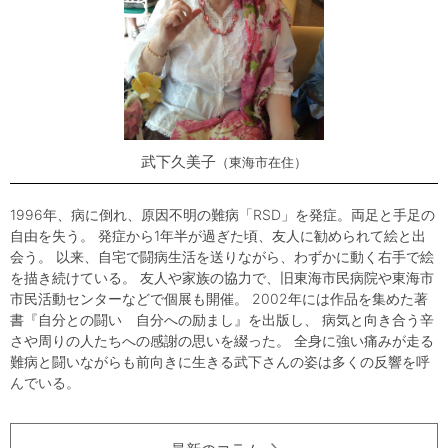
武下久美子
東海市在住
1996年、病に倒れ、原因不明の難病「RSD」を発症。両足と手足の
自由を失う。 発症から1年半が過ぎた頃、友人に勧められて絵と出
会う。 以来、自宅で闘病生活を送りながら、わずかに動く右手で絵
を描き続けている。 友人や家族の協力で、旧東海市民病院や東海市
市民活動センターなどで個展も開催。 2002年には作品を集めた著
書『自分との闘い 自分への励まし』を出版し、 病気と向き合う辛
さや周りの人たちへの感謝の思いを綴った。 全身に強い痛みが走る
難病と闘いながらも前向きに生きる武下さんの姿は多くの反響を呼
んでいる。