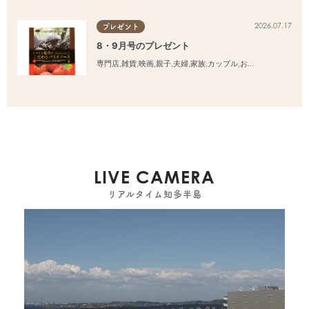
2026.07.17
プレゼント
8・9月号のプレゼント
専門店
,
雑貨
,
映画
,
親子
,
夫婦
,
家族
,
カップル
,
おひとりさま
,
友人
LIVE CAMERA
リアルタイム知多半島