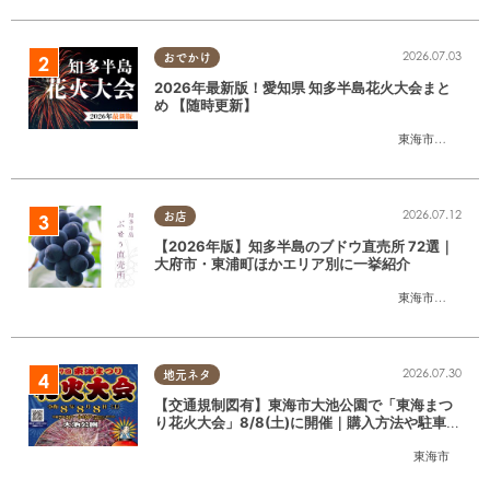
2026.07.03
おでかけ
2026年最新版！愛知県 知多半島花火大会まと
め 【随時更新】
東海市
,
大府市
,
知
2026.07.12
お店
【2026年版】知多半島のブドウ直売所 72選｜
大府市・東浦町ほかエリア別に一挙紹介
東海市
,
大府市
,
東
2026.07.30
地元ネタ
【交通規制図有】東海市大池公園で「東海まつ
り花火大会」8/8(土)に開催｜購入方法や駐車場
情報は？
東海市