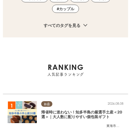
カップル
すべてのタグを見る
RANKING
人気記事ランキング
2026.08.08
お店
帰省時に迷わない！知多半島の厳選手土産＜20
選＞｜大人数に配りやすい個包装ギフト
東海市
,
大府市
,
知