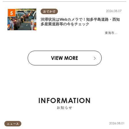
2026.08.07
おでかけ
渋滞状況はWebカメラで！知多半島道路・西知
多産業道路等の今をチェック
東海市
,
大府市
,
知
VIEW MORE
INFORMATION
お知らせ
2026.08.01
ニュース