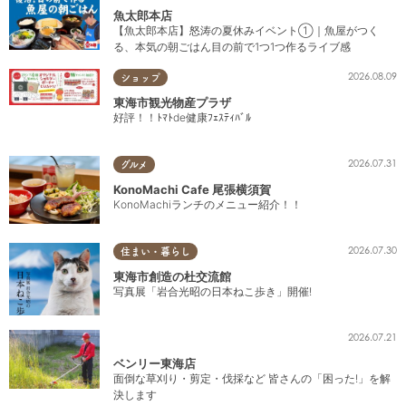
魚太郎本店
【魚太郎本店】怒涛の夏休みイベント①｜魚屋がつく
る、本気の朝ごはん目の前で1つ1つ作るライブ感
2026.08.09
ショップ
東海市観光物産プラザ
好評！！ﾄﾏﾄde健康ﾌｪｽﾃｨﾊﾞﾙ
2026.07.31
グルメ
KonoMachi Cafe 尾張横須賀
KonoMachiランチのメニュー紹介！！
2026.07.30
住まい・暮らし
東海市創造の杜交流館
写真展「岩合光昭の日本ねこ歩き」開催!
2026.07.21
ベンリー東海店
面倒な草刈り・剪定・伐採など 皆さんの「困った!」を解
決します