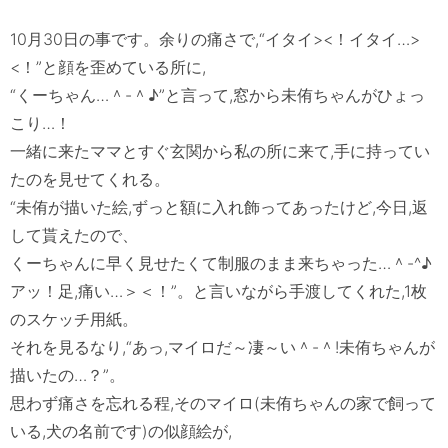
10月30日の事です。余りの痛さで,“イタイ><！イタイ…>
<！”と顔を歪めている所に,

“くーちゃん…＾-＾♪”と言って,窓から未侑ちゃんがひょっ
こり…！

一緒に来たママとすぐ玄関から私の所に来て,手に持ってい
たのを見せてくれる。

“未侑が描いた絵,ずっと額に入れ飾ってあったけど,今日,返
して貰えたので、

くーちゃんに早く見せたくて制服のまま来ちゃった…＾-^♪

アッ！足,痛い…＞＜！”。と言いながら手渡してくれた,1枚
のスケッチ用紙。

それを見るなり,“あっ,マイロだ～凄～い＾-＾!未侑ちゃんが
描いたの…？”。

思わず痛さを忘れる程,そのマイロ(未侑ちゃんの家で飼って
いる,犬の名前です)の似顔絵が,
