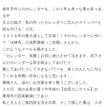
毎年手作りのカレンダーを、この１年も色々な事が多々あ
る中、

主人の協力〔私の作ったカレンダーに主人がストッパーと
紐を付ける〕の元、

２０１８年の集大成として完成！！そのカレンダーに付い
て『法林寺』の浅野康徹（ご住職）さんから、

このようなメールを戴きました。

『カレンダー、有難くお寺に掛けさせて頂きます。武下さ
んのカレンダーは皆を励ましてあげたり、

癒してあげたりして大きなパワーを、多くの人たちに与え
てくれる有難い存在になると思います』。

康徹さん、温かいお言葉を有り難うございました。

２０日、孫の歩君が通う中学校の【合唱コンクール】が、
東海市の芸術劇場にてあり、

私と主人もご案内状を頂き出席。そこで感じた事は、スポ