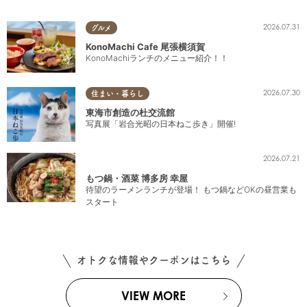
2026.07.31
グルメ
KonoMachi Cafe 尾張横須賀
KonoMachiランチのメニュー紹介！！
2026.07.30
住まい・暮らし
東海市創造の杜交流館
写真展「岩合光昭の日本ねこ歩き」開催!
2026.07.21
もつ鍋・酒菜 博多房 幸屋
待望のラーメンランチが登場！ もつ鍋などOKの昼営業も
スタート
オトクな情報やクーポンはこちら
VIEW MORE