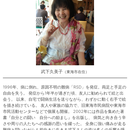
武下久美子
東海市在住
1996年、病に倒れ、原因不明の難病「RSD」を発症。両足と手足の
自由を失う。 発症から1年半が過ぎた頃、友人に勧められて絵と出
会う。 以来、自宅で闘病生活を送りながら、わずかに動く右手で絵
を描き続けている。 友人や家族の協力で、旧東海市民病院や東海市
市民活動センターなどで個展も開催。 2002年には作品を集めた著
書『自分との闘い 自分への励まし』を出版し、 病気と向き合う辛
さや周りの人たちへの感謝の思いを綴った。 全身に強い痛みが走る
難病と闘いながらも前向きに生きる武下さんの姿は多くの反響を呼