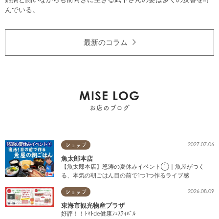
んでいる。
最新のコラム
MISE LOG
お店のブログ
2027.07.06
ショップ
魚太郎本店
【魚太郎本店】怒涛の夏休みイベント①｜魚屋がつく
る、本気の朝ごはん目の前で1つ1つ作るライブ感
2026.08.09
ショップ
東海市観光物産プラザ
好評！！ﾄﾏﾄde健康ﾌｪｽﾃｨﾊﾞﾙ