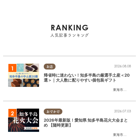
RANKING
人気記事ランキング
2026.08.08
お店
帰省時に迷わない！知多半島の厳選手土産＜20
選＞｜大人数に配りやすい個包装ギフト
東海市
,
大府市
,
知
2026.07.03
おでかけ
2026年最新版！愛知県 知多半島花火大会まと
め 【随時更新】
東海市
,
大府市
,
知