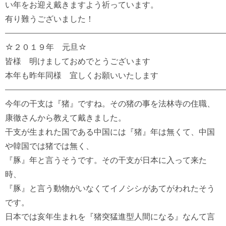
い年をお迎え戴きますよう祈っています。

有り難うございました！

――――――――――――――――――――――――――――
☆２０１９年　元旦☆

皆様　明けましておめでとうございます

本年も昨年同様　宜しくお願いいたします

――――――――――――――――――――――――――――
今年の干支は『猪』ですね。その猪の事を法林寺の住職、
康徹さんから教えて戴きました。

干支が生まれた国である中国には『猪』年は無くて、中国
や韓国では猪では無く、

『豚』年と言うそうです。その干支が日本に入って来た
時、

『豚』と言う動物がいなくてイノシシがあてがわれたそう
です。

日本では亥年生まれを『猪突猛進型人間になる』なんて言