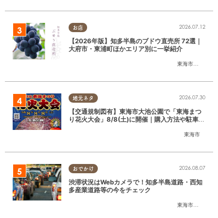
2026.07.12
お店
【2026年版】知多半島のブドウ直売所 72選｜
大府市・東浦町ほかエリア別に一挙紹介
東海市
,
大府市
,
東
2026.07.30
地元ネタ
【交通規制図有】東海市大池公園で「東海まつ
り花火大会」8/8(土)に開催｜購入方法や駐車場
情報は？
東海市
2026.08.07
おでかけ
渋滞状況はWebカメラで！知多半島道路・西知
多産業道路等の今をチェック
東海市
,
大府市
,
知