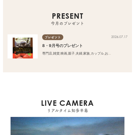
PRESENT
今月のプレゼント
2026.07.17
プレゼント
8・9月号のプレゼント
専門店
,
雑貨
,
映画
,
親子
,
夫婦
,
家族
,
カップル
,
おひとりさま
,
友人
LIVE CAMERA
リアルタイム知多半島