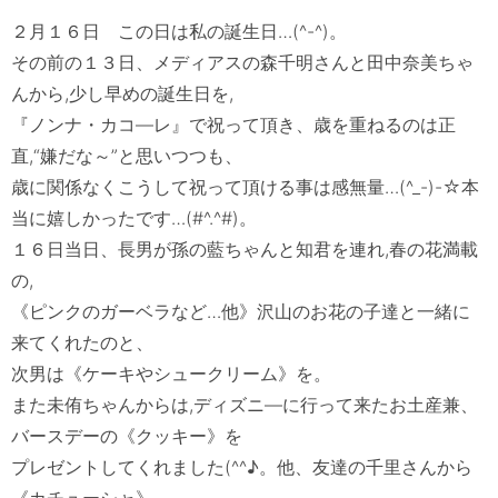
２月１６日　この日は私の誕生日…(^-^)。

その前の１３日、メディアスの森千明さんと田中奈美ちゃ
んから,少し早めの誕生日を,

『ノンナ・カコ―レ』で祝って頂き、歳を重ねるのは正
直,“嫌だな～”と思いつつも、

歳に関係なくこうして祝って頂ける事は感無量…(^_-)-☆本
当に嬉しかったです…(#^.^#)。

１６日当日、長男が孫の藍ちゃんと知君を連れ,春の花満載
の,

《ピンクのガーベラなど…他》沢山のお花の子達と一緒に
来てくれたのと、

次男は《ケーキやシュークリーム》を。

また未侑ちゃんからは,ディズニ―に行って来たお土産兼、
バースデーの《クッキー》を

プレゼントしてくれました(^^♪。他、友達の千里さんから
《カチューシャ》。
