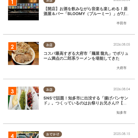
お店
【開店】お酒を飲みながら音楽も楽しめる！居
酒屋＆バー「BLOOMY（ブルーミー）」が7/3
(金)半田市でオープン
半田市
2026.08.05
お店
コスパ最高すぎる大府市「麺屋 龍丸」でボリュ
ーム満点の二郎系ラーメンを堪能してきた
大府市
2026.08.04
お店
SNSで話題！知多市に出没する「揚げパンサン
ド」。つくっているのはお祭りお兄さん!?【ち
たまる調査隊#55】
知多市
2025.08.15
おでかけ