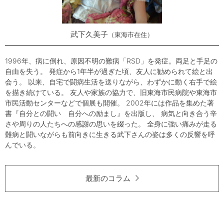
武下久美子
東海市在住
1996年、病に倒れ、原因不明の難病「RSD」を発症。両足と手足の
自由を失う。 発症から1年半が過ぎた頃、友人に勧められて絵と出
会う。 以来、自宅で闘病生活を送りながら、わずかに動く右手で絵
を描き続けている。 友人や家族の協力で、旧東海市民病院や東海市
市民活動センターなどで個展も開催。 2002年には作品を集めた著
書『自分との闘い 自分への励まし』を出版し、 病気と向き合う辛
さや周りの人たちへの感謝の思いを綴った。 全身に強い痛みが走る
難病と闘いながらも前向きに生きる武下さんの姿は多くの反響を呼
んでいる。
最新のコラム