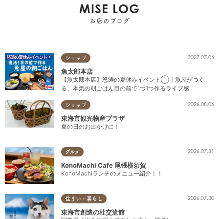
MISE LOG
お店のブログ
2027.07.06
ショップ
魚太郎本店
【魚太郎本店】怒涛の夏休みイベント①｜魚屋がつく
る、本気の朝ごはん目の前で1つ1つ作るライブ感
2026.08.06
ショップ
東海市観光物産プラザ
夏の日のお出かけに！
2026.07.31
グルメ
KonoMachi Cafe 尾張横須賀
KonoMachiランチのメニュー紹介！！
2026.07.30
住まい・暮らし
東海市創造の杜交流館