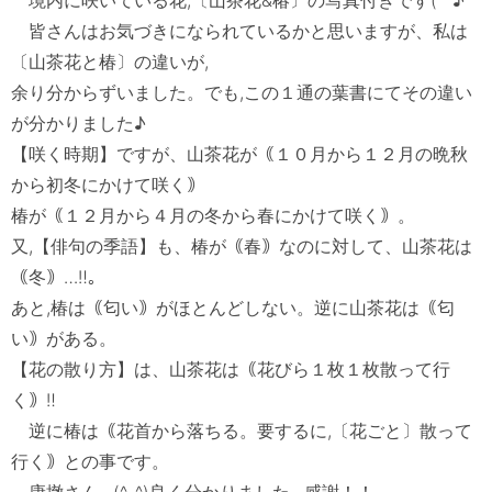
　皆さんはお気づきになられているかと思いますが、私は
〔山茶花と椿〕の違いが,

余り分からずいました。でも,この１通の葉書にてその違い
が分かりました♪　

【咲く時期】ですが、山茶花が｟１０月から１２月の晩秋
から初冬にかけて咲く｠

椿が｟１２月から４月の冬から春にかけて咲く｠。

又,【俳句の季語】も、椿が｟春｠なのに対して、山茶花は
｟冬｠…‼。

あと,椿は｟匂い｠がほとんどしない。逆に山茶花は｟匂
い｠がある。

【花の散り方】は、山茶花は｟花びら１枚１枚散って行
く｠‼

　逆に椿は｟花首から落ちる。要するに,〔花ごと〕散って
行く｠との事です。
