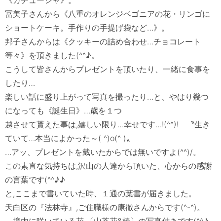
冨美子さんから《八重のオレンジベゴニアの花・リンゴに
ショートケーキ。手作りの手提げ袋など…》。

邦子さんからは《クッキーの詰め合わせ…チョコレート
等々》を頂きました(^^♪。

こうして皆さんからプレゼントを頂いたり、一緒に食事を
したり…

楽しい話に盛り上がって写真を撮ったり…と、やはり幾つ
になっても《誕生日》…歳を１つ

越させて貰えた事は,嬉しい限り…幸せです…!(^^)!　〝生き
ていて…本当によかった～( ^)o(^ )〟

…アッ、プレゼントを戴いたからでは無いですよ(^^)/。

この素直な気持ちは,沢山の人達から頂いた、心からの感謝
の言葉です(^^♪♪　

と,ここまで書いていた時、１通の葉書が届きました。

天白区の『法林寺』,ご住職様の康徹さんからです(^-^)。

　境内に咲いている花,〔山茶花&椿〕の写真付きです(^^♪
