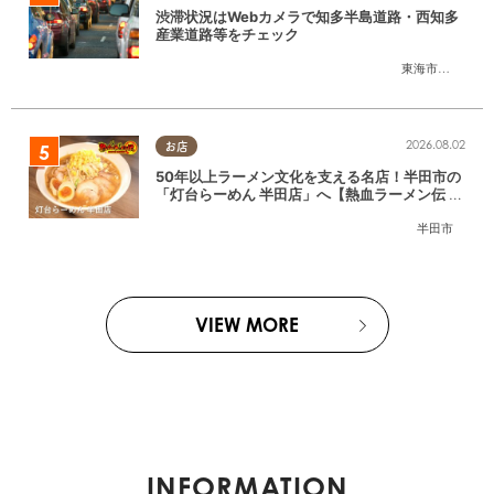
渋滞状況はWebカメラで知多半島道路・西知多
産業道路等をチェック
東海市
,
大府市
,
知
2026.08.02
お店
50年以上ラーメン文化を支える名店！半田市の
「灯台らーめん 半田店」へ【熱血ラーメン伝 8
月放送】
半田市
VIEW MORE
INFORMATION