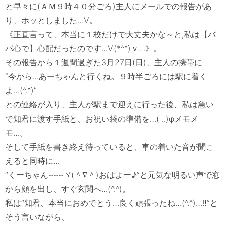
と早々に(ＡＭ９時４０分ごろ)主人にメールでの報告があ
り、ホッとしました…Ⅴ。

《正直言って、本当に１校だけで大丈夫かな～と,私は【バ
バ心で】心配だったのです…Ⅴ(*^^)ｖ…》。　

その報告から１週間過ぎた3月27日(日)、主人の携帯に

“今から…あーちゃんと行くね。９時半ごろには駅に着く
よ…(^.^)”

との連絡が入り、主人が駅まで迎えに行った後、私は急い
で知君に渡す手紙と、お祝い袋の準備を…( ..)φメモメ
モ…。

そして手紙を書き終え待っていると、車の着いた音が聞こ
えると同時に…

“くーちゃん~~~ヾ(＾∇＾)おはよー♪”と元気な明るい声で窓
から顔を出し、すぐ玄関へ…(^.^)。

私は“知君、本当におめでとう…良く頑張ったね…(^.^)…‼”と
そう言いながら、
