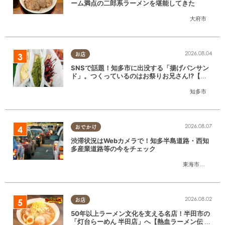
ーム満点の二郎系ラーメンを堪能してきた
大府市
2026.08.04
お店
SNSで話題！知多市に出没する「揚げパンサン
ド」。つくっているのはお祭りお兄さん!?【ち
たまる調査隊#55】
知多市
2026.08.07
おでかけ
渋滞状況はWebカメラで！知多半島道路・西知
多産業道路等の今をチェック
東海市
,
大府市
,
知
2026.08.02
お店
50年以上ラーメン文化を支える名店！半田市の
「灯台らーめん 半田店」へ【熱血ラーメン伝 8