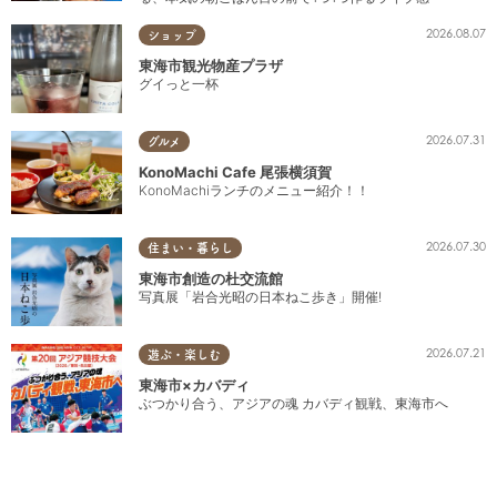
2026.08.07
ショップ
東海市観光物産プラザ
グイっと一杯
2026.07.31
グルメ
KonoMachi Cafe 尾張横須賀
KonoMachiランチのメニュー紹介！！
2026.07.30
住まい・暮らし
東海市創造の杜交流館
写真展「岩合光昭の日本ねこ歩き」開催!
2026.07.21
遊ぶ・楽しむ
東海市×カバディ
ぶつかり合う、アジアの魂 カバディ観戦、東海市へ