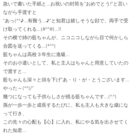
急いで書いた手紙と…お祝いの封筒を“おめでとう!”と言い
ながら手渡すと

“あっ(^^♪…有難う…♪”と知君は嬉しそうな顔で、両手で受
け取ってくれる…(#^^#)…‼

その横で姉の藍ちゃんが、ニコニコしながら目で何かしら
合図を送ってくる…(*^^)

藍ちゃんは高校３年生に進級…

そのお小遣いとして、私と主人はちゃんと用意していたの
で渡すと…

藍ちゃんも深々と頭を下げ“あ・り・が・とうございます…
やった～(^^)/”

幾つになっても子供らしさが残る藍ちゃんです…(^.^)

孫が一歩一歩と成長するたびに、私も主人も大きな歳にな
って行き、

この先々の心配も【心】に入れ、私にやる気を出させてく
れた知君…
