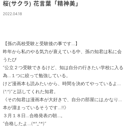
桜(サクラ) 花言葉「精神美」
2022.04.18
【孫の高校受験と受験後の事です…】

昨年から私のやる気力が衰えている中、孫の知君は私に会
うたび

“公立２つ受験できるけど、知は自分の行きたい学校に入る
為…１つに絞って勉強している。

けど漫画本も読みたいから、時間を決めてやっているよ…
(^.^)”と話してくれた知君。

《その知君は漫画本が大好きで、自分の部屋には,かなり…
本が溜まっているそうです…‼》

３月１８日…合格発表の朝…。

“合格したよ…(*^_^*)”
