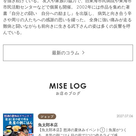
を描き続けている。 友人や家族の協力で、旧東海市民病院や東海市
市民活動センターなどで個展も開催。 2002年には作品を集めた著
書『自分との闘い 自分への励まし』を出版し、 病気と向き合う辛
さや周りの人たちへの感謝の思いを綴った。 全身に強い痛みが走る
難病と闘いながらも前向きに生きる武下さんの姿は多くの反響を呼
んでいる。
最新のコラム
MISE LOG
お店のブログ
2027.07.06
ショップ
魚太郎本店
【魚太郎本店】怒涛の夏休みイベント①｜魚屋がつく
る、本気の朝ごはん目の前で1つ1つ作るライブ感