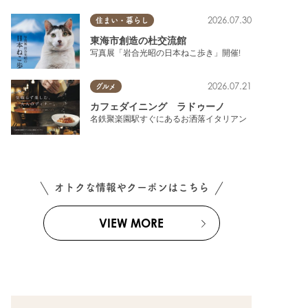
2026.07.30
住まい・暮らし
東海市創造の杜交流館
写真展「岩合光昭の日本ねこ歩き」開催!
2026.07.21
グルメ
カフェダイニング ラドゥーノ
名鉄聚楽園駅すぐにあるお洒落イタリアン
オトクな情報やクーポンはこちら
VIEW MORE