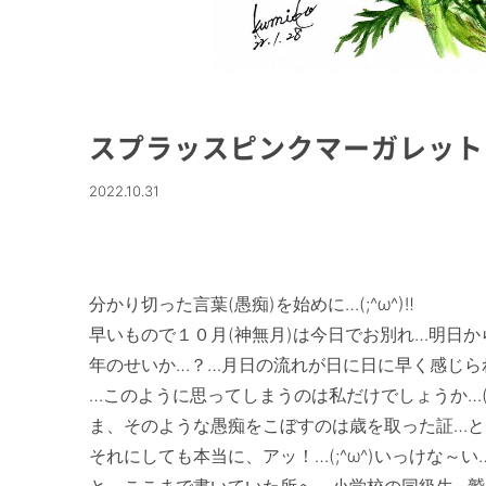
スプラッスピンクマーガレット
2022.10.31
分かり切った言葉(愚痴)を始めに…(;^ω^)‼　

早いもので１０月(神無月)は今日でお別れ…明日からは
年のせいか…？…月日の流れが日に日に早く感じられ
…このように思ってしまうのは私だけでしょうか…(@
ま、そのような愚痴をこぼすのは歳を取った証…と自分
それにしても本当に、アッ！…(;^ω^)いっけな～い…ま
と、ここまで書いていた所へ、小学校の同級生…鷲見君