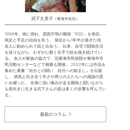
武下久美子
東海市在住
1996年、病に倒れ、原因不明の難病「RSD」を発症。
両足と手足の自由を失う。 発症から1年半が過ぎた頃、
友人に勧められて絵と出会う。 以来、自宅で闘病生活
を送りながら、わずかに動く右手で絵を描き続けてい
る。 友人や家族の協力で、旧東海市民病院や東海市市
民活動センターなどで個展も開催。 2002年には作品を
集めた著書『自分との闘い 自分への励まし』を出版
し、 病気と向き合う辛さや周りの人たちへの感謝の思
いを綴った。 全身に強い痛みが走る難病と闘いながら
も前向きに生きる武下さんの姿は多くの反響を呼んでい
る。
最新のコラム