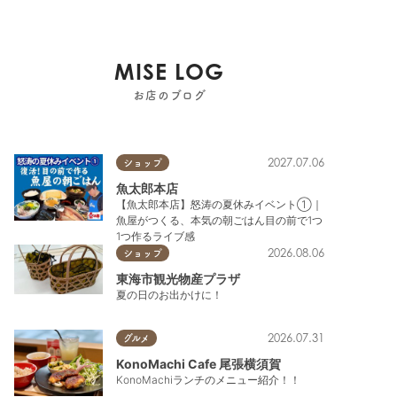
MISE LOG
お店のブログ
2027.07.06
ショップ
魚太郎本店
【魚太郎本店】怒涛の夏休みイベント①｜
魚屋がつくる、本気の朝ごはん目の前で1つ
1つ作るライブ感
2026.08.06
ショップ
東海市観光物産プラザ
夏の日のお出かけに！
2026.07.31
グルメ
KonoMachi Cafe 尾張横須賀
KonoMachiランチのメニュー紹介！！