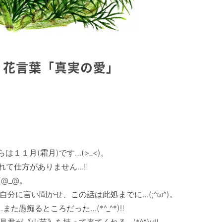
 花言葉「真実の愛」
１１月(霜月)です…(>_<)。

て仕方がありません…‼

_@。　

に言い聞かせ、この話は此処までに…(;^ω^)。　

た愚痴るところだった…(*^_^*)‼　

が｟山芋｠を持って来てくれる…(*^^)v‼　
