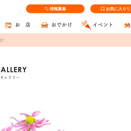
情報募集
お気に入りリ
お 店
おでかけ
イベント
31
GALLERY
ズギャラリー