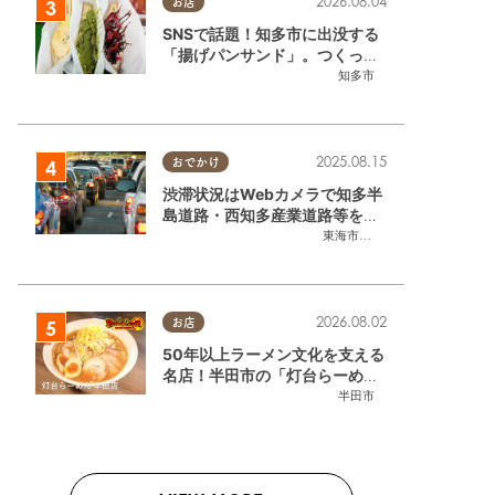
2026.08.04
お店
SNSで話題！知多市に出没する
「揚げパンサンド」。つくって
いるのはお祭りお兄さん!?【ち
知多市
たまる調査隊#55】
2025.08.15
おでかけ
渋滞状況はWebカメラで知多半
島道路・西知多産業道路等をチ
ェック
東海市
,
大府市
,
知多市
,
東浦町
,
常
2026.08.02
お店
50年以上ラーメン文化を支える
名店！半田市の「灯台らーめん
半田店」へ【熱血ラーメン伝 8
半田市
月放送】