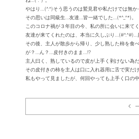
やはり…(^.^)そう思うのは鷲見君や私だけでは無か
その思いは同級生…友達…皆一緒でした…(*^_^*)。　
このコロナ禍が３年目の今、私の所に会いに来て
友達が来てくれたのは、本当に久しぶり…(#^.^#)…嬉
その後、主人が散歩から帰り、少し熟した柿を食
が？…ん？…皮付きのまま…!?　

主人曰く、熟しているので皮が上手く剥けない為だ
その皮付きの柿を主人は口に入れ器用に舌で実だけを食