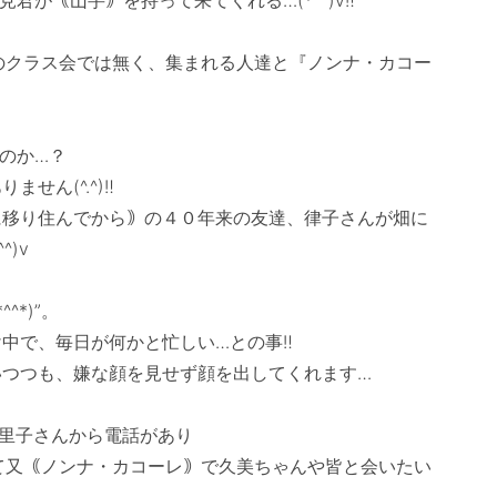
学校のクラス会では無く、集まれる人達と『ノンナ・カコー
か…？

ん(^.^)‼　

に移り住んでから｠の４０年来の友達、律子さんが畑に
)v　

*)”。

中で、毎日が何かと忙しい…との事‼　

つつも、嫌な顔を見せず顔を出してくれます…

た里子さんから電話があり

て又｟ノンナ・カコーレ｠で久美ちゃんや皆と会いたい