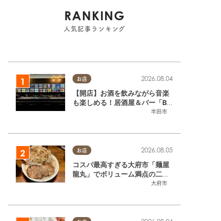
RANKING
人気記事ランキング
2026.08.04
お店
【開店】お酒を飲みながら音楽
も楽しめる！居酒屋＆バー「BL
OOMY（ブルーミー）」が7/3
半田市
(金)半田市でオープン
2026.08.05
お店
コスパ最高すぎる大府市「麺屋
龍丸」でボリューム満点の二郎
系ラーメンを堪能してきた
大府市