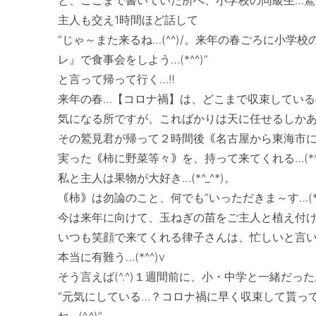
主人も交え1時間ほど話して

“じゃ～また来るね…(^^)/。来年の春ごろに小
レ』で食事会をしよう…(*^^)”

と言って帰って行く…‼　

来年の春…【コロナ禍】は、どこまで収束しているの
気になる所ですが、こればかりは天に任せるしかありませ
その鷲見君が帰って２時間後｟名古屋から東海市
実った｟柿に野菜等々｠を、持って来てくれる…(*^^
私と主人は果物が大好き…(*^_^*)。

｟柿｠は勿論のこと、何でも“いっただきま～す…(*^^
今は来年に向けて、玉ねぎの苗をご主人と植え付け
いつも笑顔で来てくれる律子さんは、忙しいと言い
本当に有難う…(*^^)v　

そう言えば(^.^)１週間前に、小・中学と一緒だっ
“元気にしている…？コロナ禍に早く収束して貰っ
ね…(^.^)”。
