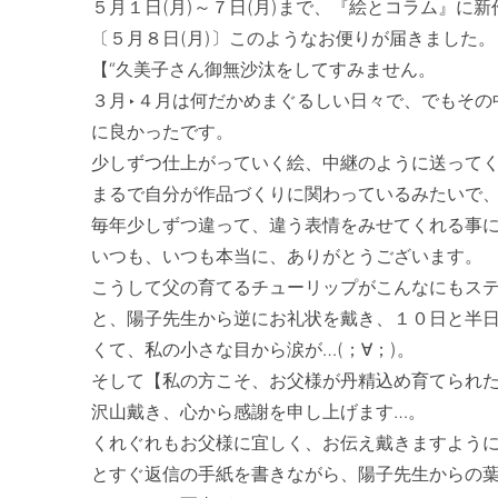
５月１日(月)～７日(月)まで、『絵とコラム』に
〔５月８日(月)〕このようなお便りが届きました。

【“久美子さん御無沙汰をしてすみません。

３月‣４月は何だかめまぐるしい日々で、でもその
に良かったです。　

少しずつ仕上がっていく絵、中継のように送ってく
まるで自分が作品づくりに関わっているみたいで、
毎年少しずつ違って、違う表情をみせてくれる事に
いつも、いつも本当に、ありがとうございます。

こうして父の育てるチューリップがこんなにもステ
と、陽子先生から逆にお礼状を戴き、１０日と半
くて、私の小さな目から涙が…(；∀；)。　

そして【私の方こそ、お父様が丹精込め育てられた
沢山戴き、心から感謝を申し上げます…。

くれぐれもお父様に宜しく、お伝え戴きますように…
とすぐ返信の手紙を書きながら、陽子先生からの