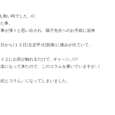
無い時でした…※〙

た事。

た事が沸々と思い出され、陽子先生へのお手紙に追伸
から(１２日)左足甲(幻肢痛)に痛みが出ていて…
にお尻が触れるだけで…ギャ～(>_<)‼　

楽になって来たので、このコラムを書いていますが…( 
絵とコラム』になってしまいました。　
