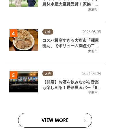
農林水産大臣賞受賞！家族・仲
間と歩んだ「水野農園」ブドウ
東浦町
づくりの軌跡
2026.08.05
お店
コスパ最高すぎる大府市「麺屋
龍丸」でボリューム満点の二郎
系ラーメンを堪能してきた
大府市
2026.08.04
お店
【開店】お酒を飲みながら音楽
も楽しめる！居酒屋＆バー「BL
OOMY (ブルーミー)」が7/3
半田市
(金)半田市でオープン
VIEW MORE