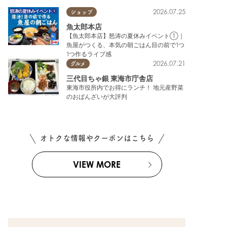
2026.07.25
ショップ
魚太郎本店
【魚太郎本店】怒涛の夏休みイベント①｜
魚屋がつくる、本気の朝ごはん目の前で1つ
1つ作るライブ感
2026.07.21
グルメ
三代目ちゃ銀 東海市庁舎店
東海市役所内でお得にランチ！ 地元産野菜
のおばんざいが大評判
オトクな情報やクーポンはこちら
VIEW MORE