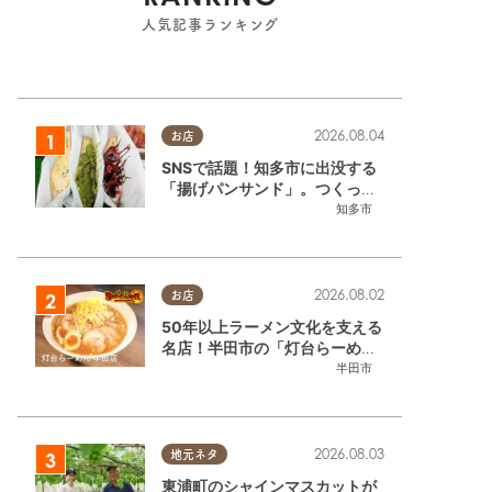
人気記事ランキング
2026.08.04
お店
SNSで話題！知多市に出没する
「揚げパンサンド」。つくって
いるのはお祭りお兄さん!?【ち
知多市
たまる調査隊#55】
2026.08.02
お店
50年以上ラーメン文化を支える
名店！半田市の「灯台らーめん
半田店」へ【熱血ラーメン伝 8
半田市
月放送】
2026.08.03
地元ネタ
東浦町のシャインマスカットが