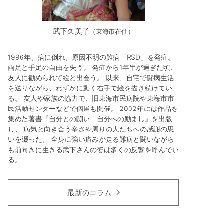
武下久美子
東海市在住
1996年、病に倒れ、原因不明の難病「RSD」を発症。
両足と手足の自由を失う。 発症から1年半が過ぎた頃、
友人に勧められて絵と出会う。 以来、自宅で闘病生活
を送りながら、わずかに動く右手で絵を描き続けてい
る。 友人や家族の協力で、旧東海市民病院や東海市市
民活動センターなどで個展も開催。 2002年には作品を
集めた著書『自分との闘い 自分への励まし』を出版
し、 病気と向き合う辛さや周りの人たちへの感謝の思
いを綴った。 全身に強い痛みが走る難病と闘いながら
も前向きに生きる武下さんの姿は多くの反響を呼んでい
る。
最新のコラム