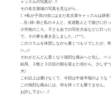
ャッスルの写真が…‼　

その名古屋城の写真を見ながら…

〘※私が子供の頃にはまだ名古屋キャッスルは跡形も
…兄‣姉‣弟と私の４人と、友達数人とで遊びに行っ
小学校のころ、子ども会での写生大会などに行っ
で、その事を書き足しました…(*^^)。

このコラムを休憩しながら書くつもりでしたが、昨日
(>_<)

それがどんどん悪くなり強烈な痛みへと化し、ベッド上
結局、２晩と３日目の朝を迎えた頃から、少しずつ
;∀;)

これ以上は書けなくて、今回は中途半端のような『
この強烈な痛みには、何を持っても勝てません。

お許し下さい…‼
