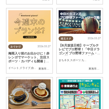
2026.05.27
地元ネタ
【6月放送日程】ケーブルテ
2026.05.27
おでかけ
レビでプロ野球！「中日ドラ
ゴンズ プロ野球ファーム・リ
梅雨入り前のお出かけに！赤
ーグ戦」／ちたまる広告
レンガでマーケット、注目ス
まちネタ
,
スポーツ
,
ちたまる広告
ポーツ・カバディも開催｜今
週末、知多半島でおすすめの
イベント
,
ドライブ
,
自然
,
まちネタ
,
季節ネタ
,
親子
,
家族
東海市
,
大府市
,
半田市
,
常滑市
,
美浜町
東海市
,
大府市
,
知
プラン【5/30(土)・31(日)】