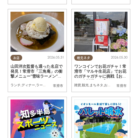
プン予定
2026.05.31
2026.05.30
お店
地元ネタ
山田洋次監督も通った名店で
ワンコインでお花ガチャ！常
発見！常滑市「三角庵」の衝
滑市「マルキ生花店」でお花
撃メニュー“雪味ラーメン”と
のガチャガチャに挑戦【おも
は？
しろ自販機＃59】
ランチ
,
ディナー
,
ラーメン
,
行ってみたレポ
雑貨
,
家族
,
観光
,
カップル
,
まちネタ
,
おひとりさま
,
おもしろ自販機
,
友人
,
行っ
常滑市
常滑市