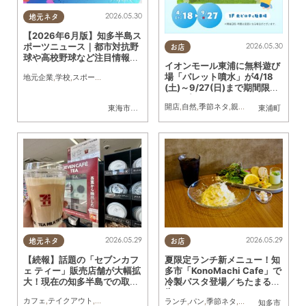
2026.05.30
地元ネタ
【2026年6月版】知多半島ス
2026.05.30
ポーツニュース｜都市対抗野
お店
球や高校野球など注目情報ま
イオンモール東浦に無料遊び
とめ
場「パレット噴水」が4/18
地元企業
,
学校
,
スポーツ
,
家族
,
おひとりさま
,
友人
,
トレンド
(土)～9/27(日)まで期間限定
オープン！
開店
,
自然
,
季節ネタ
,
親子
,
友人
東海市
,
大府市
,
知多市
,
東浦町
,
阿久比町
,
半田市
東浦町
,
常滑市
,
武豊
2026.05.29
2026.05.29
地元ネタ
お店
【続報】話題の「セブンカフ
夏限定ランチ新メニュー！知
ェ ティー」販売店舗が大幅拡
多市「KonoMachi Cafe」で
大！現在の知多半島での取り
冷製パスタ登場／ちたまる広
扱い店舗まとめ
告
カフェ
,
テイクアウト
,
まちネタ
,
気になるリサーチ
,
トレンド
ランチ
,
パン
,
季節ネタ
,
ちたまる広告
,
家族
知多市