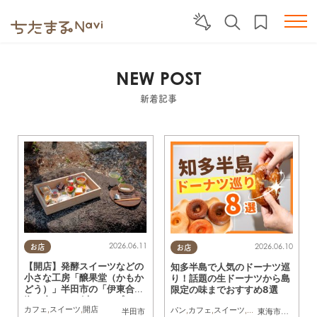
NEW POST
新着記事
2026.06.11
2026.06.10
お店
お店
【開店】発酵スイーツなどの
知多半島で人気のドーナツ巡
小さな工房「醸果堂（かもか
り！話題の生ドーナツから島
どう）」半田市の「伊東合
限定の味までおすすめ8選
資」内に5/21(木)オープン
カフェ
,
スイーツ
,
開店
パン
,
カフェ
,
スイーツ
,
テイクアウト
,
専門
半田市
東海市
,
大府市
,
知