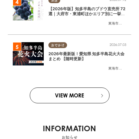
お店
【2026年版】知多半島のブドウ直売所 72
選｜大府市・東浦町ほかエリア別に一挙紹
介
東海市
,
大府市
,
東浦
2026.07.03
おでかけ
2026年最新版！愛知県 知多半島花火大会
まとめ 【随時更新】
東海市
,
大府市
,
知多
VIEW MORE
INFORMATION
お知らせ