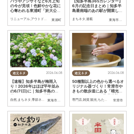
バラやアジサイなど6月上旬
【知多半島365カレンダー】
の今が見頃！色鮮やかな花に
6月の記念日まとめ｜知多半
心奪われる東浦町「於大公
島最南端のあの駅が開業した
園」に行ってみた
月
リニューアル
,
アウトドア
,
まちネタ
,
行ってみたレポ
まちネタ
,
,
連載
親子
,
家族
,
公園
東浦町
東海市
,
大府市
,
知
2026.06.08
2026.06.08
地元ネタ
地元ネタ
【速報】知多半島が梅雨入
50種類以上の色から選べるオ
り！2026年はほぼ平年並み
リジナル器づくり！常滑市や
の6/7(日)に｜知多半島の天
きもの散歩道にある「晴光
候チェックなら24時間Web
（せいこう）」で陶芸体験し
自然
,
まちネタ
,
季節ネタ
,
トレンド
専門店
,
雑貨
,
観光
,
ちたまるスタイル掲載店
東海市
,
大府市
,
知多市
,
東浦町
,
阿久比町
,
半田市
常滑市
,
常滑市
,
武豊
カメラで
てみた