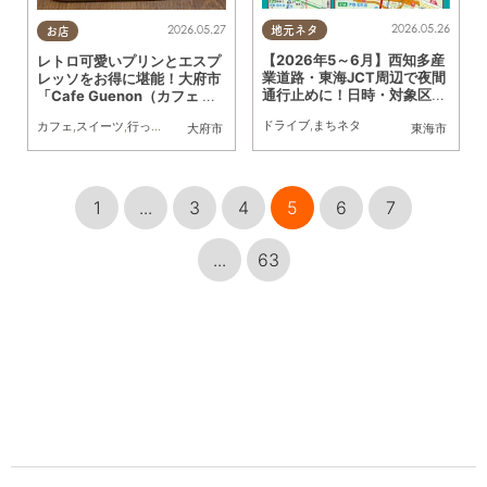
2026.05.26
2026.05.27
地元ネタ
お店
【2026年5～6月】西知多産
レトロ可愛いプリンとエスプ
業道路・東海JCT周辺で夜間
レッソをお得に堪能！大府市
通行止めに！日時・対象区間
「Cafe Guenon（カフェ グ
まとめ
ノン）」に行ってみた
ドライブ
,
まちネタ
カフェ
,
スイーツ
,
行ってみたレポ
,
家族
,
カップル
,
おひとりさま
,
友人
大府市
東海市
1
...
3
4
5
6
7
...
63