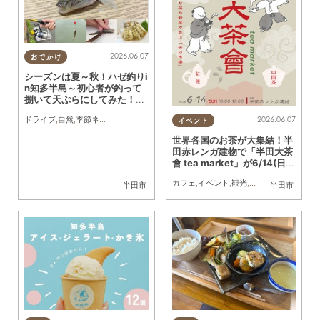
2026.06.07
おでかけ
シーズンは夏～秋！ハゼ釣りi
n知多半島～初心者が釣って
捌いて天ぷらにしてみた！～
【知多半島レポ#14】
ドライブ
,
自然
,
季節ネタ
,
行ってみたレポ
,
夫婦
,
家族
,
カップル
,
おひとりさま
,
友人
,
知多
2026.06.07
イベント
世界各国のお茶が大集結！半
田赤レンガ建物で「半田大茶
會 tea market」が6/14(日)
開催
カフェ
,
イベント
,
観光
,
まちネタ
半田市
半田市