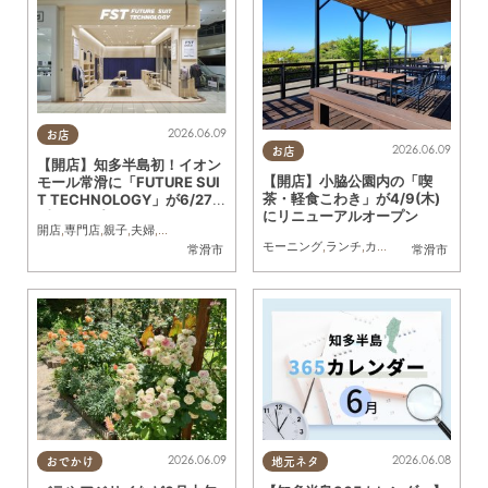
2026.06.09
お店
2026.06.09
お店
【開店】知多半島初！イオン
【開店】小脇公園内の「喫
モール常滑に「FUTURE SUI
茶・軽食こわき」が4/9(木)
T TECHNOLOGY」が6/27
にリニューアルオープン
(土)オープン
開店
,
専門店
,
親子
,
夫婦
,
カップル
,
おひとりさま
モーニング
,
ランチ
,
カフェ
,
スイーツ
,
開店
,
常滑市
常滑市
2026.06.09
2026.06.08
おでかけ
地元ネタ