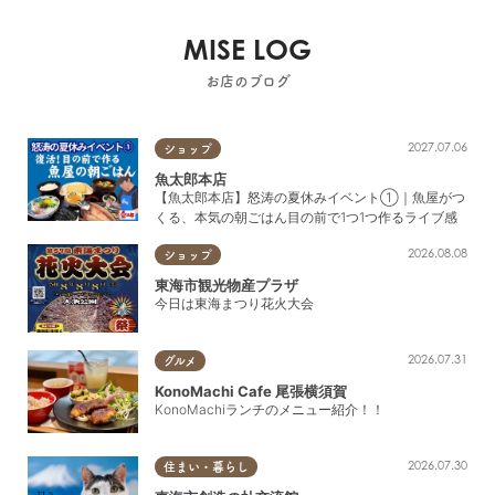
MISE LOG
お店のブログ
2027.07.06
ショップ
魚太郎本店
【魚太郎本店】怒涛の夏休みイベント①｜魚屋がつ
くる、本気の朝ごはん目の前で1つ1つ作るライブ感
2026.08.08
ショップ
東海市観光物産プラザ
今日は東海まつり花火大会
2026.07.31
グルメ
KonoMachi Cafe 尾張横須賀
KonoMachiランチのメニュー紹介！！
2026.07.30
住まい・暮らし