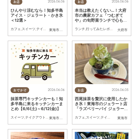
2026.06.06
2026.06.06
お店
お店
ひんやり涼むなら！知多半島
本当は教えたくない…！大府
アイス・ジェラート・かき氷
市の農家カフェ「つむぎて
＜12選＞
や」の旬野菜ランチで心も体
も満たされてきた
カフェ
,
スイーツ
,
テイクアウト
,
キッチンカー
ランチ
,
季節ネタ
,
行ってみたレポ
,
まとめ記事
,
夫婦
,
家族
,
カップ
東海市
,
大府市
,
知多市
,
東浦町
,
常滑市
,
武豊町
,
南知多町
大府市
2026.06.06
2026.06.05
おでかけ
お店
抹茶専門キッチンカーも！知
西尾抹茶を贅沢に使用したか
多半島に来るキッチンカーま
き氷！東海市のジェラート店
とめ【6/6(土)～6/12(金)】
「ラズベリーパイ ジェラート
工房」へ行ってみた
スイーツ
,
テイクアウト
,
キッチンカー
,
イベント
カフェ
,
まとめ記事
,
スイーツ
,
テイクアウト
,
行ってみた
東海市
,
大府市
,
知多市
,
東浦町
,
阿久比町
,
半田市
東海市
,
常滑市
,
武豊