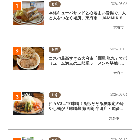
2026.08.06
お店
本格キューバサンドと心地よい音楽で、人
と人をつなぐ場所。東海市「JAMMIN'ST
ANDHOUSE」に行ってみた
東海市
2026.08.05
お店
コスパ最高すぎる大府市「麺屋 龍丸」でボ
リューム満点の二郎系ラーメンを堪能して
きた
大府市
2026.08.06
お店
担々VSゴマ味噌！食欲そそる夏限定の冷
やし麺が「味噌蔵 麺四朗 半田店・知多
店」で登場／ちたまる広告
知多市
,
半田市
2026.07.12