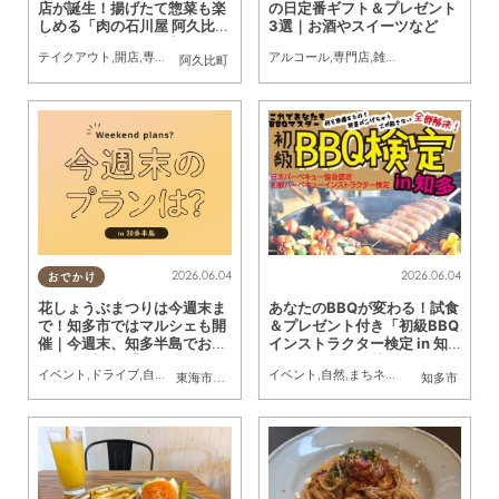
店が誕生！揚げたて惣菜も楽
の日定番ギフト＆プレゼント
しめる「肉の石川屋 阿久比
3選｜お酒やスイーツなど
店」が6/5(金)オープン
テイクアウト
,
開店
,
専門店
,
まちネタ
アルコール
,
専門店
,
雑貨
,
季節ネタ
,
まとめ
阿久比町
2026.06.04
2026.06.04
おでかけ
花しょうぶまつりは今週末ま
あなたのBBQが変わる！試食
で！知多市ではマルシェも開
＆プレゼント付き「初級BBQ
催｜今週末、知多半島でおす
インストラクター検定 in 知
すめのプラン【6/6(土)・7
多」佐布里緑と花のふれあい
イベント
,
ドライブ
,
自然
,
まちネタ
,
季節ネタ
イベント
,
親子
,
家族
,
自然
,
まちネタ
,
季節ネタ
,
ちたま
東海市
,
知多市
,
東浦町
,
半田市
,
美浜町
知多市
(日)】
公園で6/21(日)開催／ちたま
る広告