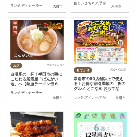
麺と濃厚スープに注目
住まい
,
まちネタ
,
季節ネタ
ランチ
,
ディナー
,
ラーメン
,
開店
,
リニューアル
,
家族
,
おひとりさま
,
KURUTOHP
大府市
東海市
,
大府市
,
知
2026.06.02
お店
2026.06.01
おでかけ
白湯系の一杯！半田市の鶏に
常滑市の60店舗以上で使え
こだわる居酒屋「ばんがい
る！お得な割引満載の「夜の
地」へ【熱血ラーメン伝 6月
グルメ とこなめ おもてなし
放送】
ランチ
,
ディナー
,
ラーメン
,
連載
クーポン」が6/1(月)スタート
ランチ
,
ディナー
,
アルコール
,
ラーメン
,
パ
半田市
常滑市
／ちたまる広告