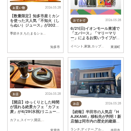
2026.05.28
お買い物
【数量限定】知多市産ミカン
2026.05.28
を使った大人気「不知火（し
おでかけ
らぬい）ジュース」が2026
6/21(日)イオンモール東浦で
年も販売再開！／ちたまるシ
「エバース」「マリーマリ
季節ネタ
,
ちたまるショッピング
,
家族
,
友人
,
手土産
,
贈り物
ョッピング
ー」によるお笑いライブが開
催！
イベント
,
家族
,
カップル
,
おひとりさま
,
友
知多市
東浦町
2026.05.28
お店
【開店】ゆっくりとした時間
2026.05.28
お店
が流れる絶景カフェ「カフェ
麦」が4/29(水祝)リニューア
【続報】半田市の人気店「H
ルオープン
AJIKAMI」移転先が判明！新
カフェ
,
スイーツ
,
開店
,
リニューアル
,
夫婦
,
カップル
,
おひとりさま
店舗は同市内の歴史的建築に
決定
ランチ
,
ディナー
,
アルコール
,
カフェ
,
スイ
常滑市
半田市