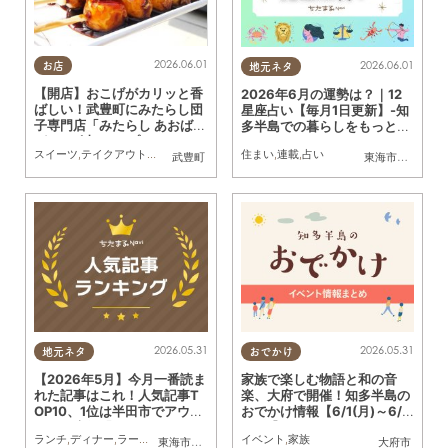
2026.06.01
2026.06.01
お店
地元ネタ
【開店】おこげがカリッと香
2026年6月の運勢は？｜12
ばしい！武豊町にみたらし団
星座占い【毎月1日更新】-知
子専門店「みたらし あおば」
多半島での暮らしをもっとH
が5/30(土)オープン
appyに！-
スイーツ
,
テイクアウト
,
開店
,
専門店
,
親子
,
家族
,
おひとりさま
住まい
,
連載
,
占い
武豊町
東海市
,
大府市
,
知
2026.05.31
2026.05.31
地元ネタ
おでかけ
【2026年5月】今月一番読ま
家族で楽しむ物語と和の音
れた記事はこれ！人気記事T
楽、大府で開催！知多半島の
OP10、1位は半田市でアウト
おでかけ情報【6/1(月)～6/1
レット店舗「SKECHERS
5(月)】
ランチ
,
ディナー
,
ラーメン
,
パン
,
カフェ
,
スイーツ
イベント
,
開店
,
家族
,
観光
,
まとめ記事
東海市
,
大府市
,
知多市
,
東浦町
,
阿久比町
,
半田市
大府市
,
常滑市
,
武豊
（スケッチャーズ）」がオー