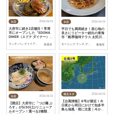
2026.06.03
2026.06.03
お店
お店
大府市に続き2店舗目！常滑
平日でも満席続き！居心地の
市にオープンした「EDONA
良さにリピーター続出の東海
DINER（エドナ ダイナー）」
市「帆季珈琲テラス 太田川
の肉汁たっぷりハンバーガー
店」に行ってみた
ランチ
,
パン
,
テイクアウト
,
ドライブ
,
行ってみたレポ
,
親子
,
カップル
,
おひとりさま
,
友
モーニング
,
ランチ
,
ディナー
,
カフェ
,
スイ
を実食
常滑市
東海市
2026.06.02
地元ネタ
2026.06.02
お店
【台風情報】6号が接近！今
【開店】大府市に「つけ麺 ぶ
日夜から明日にかけて知多半
ろす」が5/30(土)リニューア
島も強風・雨に注意｜今から
ルオープン！選べる2種類の
できる備えを