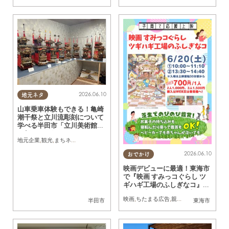
2026.06.10
地元ネタ
山車乗車体験もできる！亀崎
潮干祭と立川流彫刻について
学べる半田市「立川美術館」
に行ってみた
地元企業
,
観光
,
まちネタ
,
行ってみたレポ
,
おひとりさま
2026.06.10
おでかけ
映画デビューに最適！東海市
で『映画 すみっコぐらし ツ
ギハギ工場のふしぎなコ』上
映会を東海市で6/20(土)開催
映画
,
ちたまる広告
,
親子
,
家族
半田市
東海市
／ちたまる広告