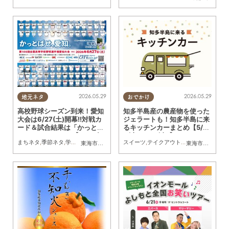
2026.05.29
2026.05.29
地元ネタ
おでかけ
高校野球シーズン到来！愛知
知多半島産の農産物を使った
大会は6/27(土)開幕!!対戦カ
ジェラートも！知多半島に来
ード＆試合結果は「かっとば
るキッチンカーまとめ【5/3
せ.jp」でチェック【2026年
0(土)～6/5(金)】
まちネタ
,
季節ネタ
,
学校
,
スポーツ
スイーツ
,
テイクアウト
,
キッチンカー
,
イベ
東海市
,
大府市
,
知多市
,
東浦町
,
阿久比町
,
半田市
,
常滑市
東海市
,
大府市
,
武豊
,
知
版】