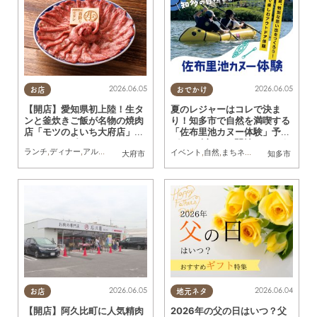
2026.06.05
2026.06.05
お店
おでかけ
【開店】愛知県初上陸！生タ
夏のレジャーはコレで決ま
ンと釜炊きご飯が名物の焼肉
り！知多市で自然を満喫する
店「モツのよいち大府店」6/
「佐布里池カヌー体験」予約
21(日)オープン
が6/12(金)より開始／ちたま
ランチ
,
ディナー
,
アルコール
,
開店
,
専門店
,
まちネタ
,
家族
,
KURUTOHP
イベント
,
自然
,
まちネタ
,
ちたまる広告
,
親
大府市
知多市
る広告
2026.06.05
2026.06.04
お店
地元ネタ
【開店】阿久比町に人気精肉
2026年の父の日はいつ？父