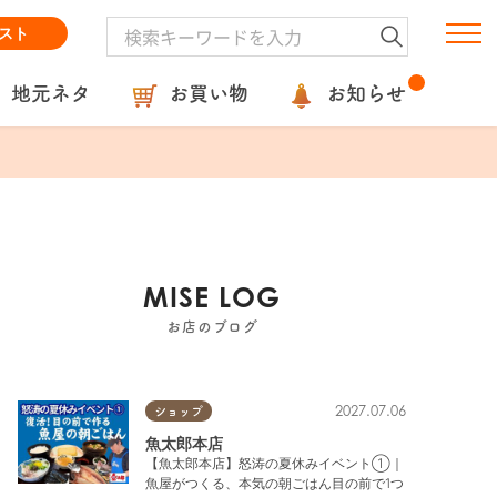
スト
地元ネタ
お買い物
お知らせ
MISE LOG
お店のブログ
2027.07.06
ショップ
魚太郎本店
【魚太郎本店】怒涛の夏休みイベント①｜
魚屋がつくる、本気の朝ごはん目の前で1つ