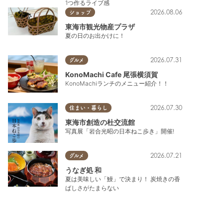
1つ作るライブ感
2026.08.06
ショップ
東海市観光物産プラザ
夏の日のお出かけに！
2026.07.31
グルメ
KonoMachi Cafe 尾張横須賀
KonoMachiランチのメニュー紹介！！
2026.07.30
住まい・暮らし
東海市創造の杜交流館
写真展「岩合光昭の日本ねこ歩き」開催!
2026.07.21
グルメ
うなぎ処 和
夏は美味しい「鰻」で決まり！ 炭焼きの香
ばしさがたまらない