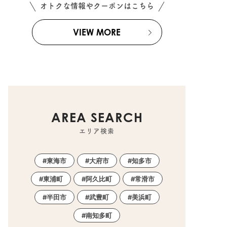
オトクな情報やクーポンはこちら
VIEW MORE
AREA SEARCH
エリア検索
東海市
大府市
知多市
東浦町
阿久比町
常滑市
半田市
武豊町
美浜町
南知多町