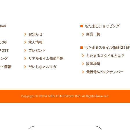
avi
ちたまるショッピング
お知らせ
商品一覧
 LOG
求人情報
ちたまるスタイル(隔月25日
POST
プレゼント
ちたまるスタイルとは？
キング
リアルタイム知多半島
設置場所
ント情報
だいじなメルマガ
最新号&バックナンバー
Copyright © CHITA MEDIAS NETWORK INC. All Rights Reserved.