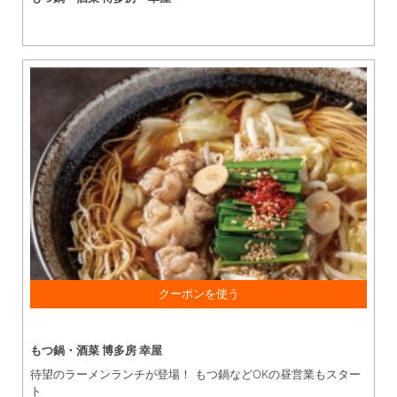
17時以降にご飲食で アイスクリームを サービス！ ※1枚に付
き1グループ利用OK
もつ鍋・酒菜 博多房 幸屋
待望のラーメンランチが登場！ もつ鍋などOKの昼営業もスター
ト