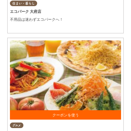
査定後に提示で買取額20%アップ ※出張は除く※他券との併用
住まい・暮らし
不可※貴金属・金券・ブランドバッグ・ブランド時計・携帯端
エコパーク 大府店
末・ゲーム・トレカ・お酒除く ※共通クーポンをお使いくだ
さい。
不用品は迷わずエコパークへ！
お食事をご利用の方に カタラーナプレゼント ※1クーポンで最
グルメ
大4名様まで対応