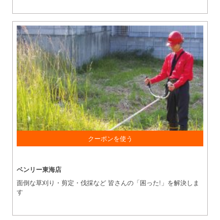
「ちたまるを見た」で お見積り金額より 1,000円OFF！ （1
作業10,000円以上のご利用とさせていただきます) ※一部サー
ベンリー東海店
ビスは除く
面倒な草刈り・剪定・伐採など 皆さんの「困った!」を解決しま
す