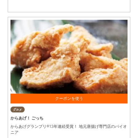
1,000円以上 お買い上げで お会計より5％OFF ※他券・他サー
グルメ
ビスとの併用不可
からあげ！ ごっち
からあげグランプリ®13年連続受賞！ 地元唐揚げ専門店のパイオ
ニア