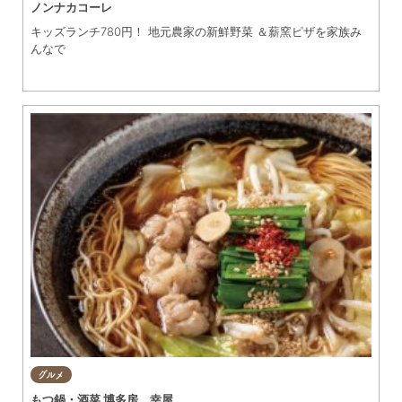
ノンナカコーレ
キッズランチ780円！ 地元農家の新鮮野菜 ＆薪窯ピザを家族み
んなで
グルメ
もつ鍋・酒菜 博多房 幸屋