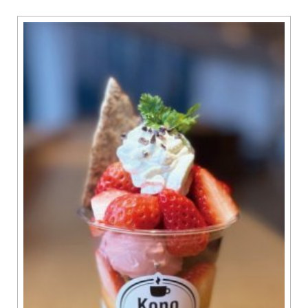
グルメ
知多市
東浦町
美容・健康
阿久比町
常滑市
ショップ
半田市
住まい・暮らし
武豊町
美浜町
習い事・趣味
南知多町
宿泊
観光・自然
遊ぶ・楽しむ