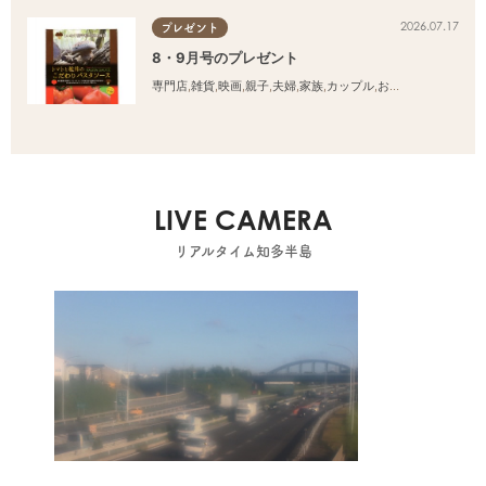
2026.07.17
プレゼント
8・9月号のプレゼント
専門店
,
雑貨
,
映画
,
親子
,
夫婦
,
家族
,
カップル
,
おひとりさま
,
友人
LIVE CAMERA
リアルタイム知多半島