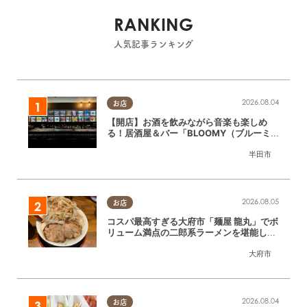
RANKING
人気記事ランキング
2026.08.04
お店
【開店】お酒を飲みながら音楽も楽しめ
る！居酒屋＆バー「BLOOMY（ブルーミ
ー）」が7/3(金)半田市でオープン
半田市
2026.08.05
お店
コスパ最高すぎる大府市「麺屋 龍丸」でボ
リューム満点の二郎系ラーメンを堪能して
きた
大府市
2026.08.04
お店