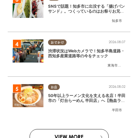
SNSで話題！知多市に出没する「揚げパン
サンド」。つくっているのはお祭りお兄さ
ん!?【ちたまる調査隊#55】
知多市
2026.08.07
おでかけ
渋滞状況はWebカメラで！知多半島道路・
西知多産業道路等の今をチェック
東海市
,
大府市
,
知多
2026.08.02
お店
50年以上ラーメン文化を支える名店！半田
市の「灯台らーめん 半田店」へ【熱血ラー
メン伝 8月放送】
半田市
VIEW MORE