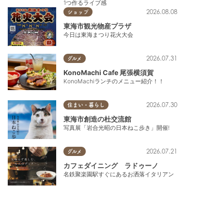
1つ作るライブ感
2026.08.08
ショップ
東海市観光物産プラザ
今日は東海まつり花火大会
2026.07.31
グルメ
KonoMachi Cafe 尾張横須賀
KonoMachiランチのメニュー紹介！！
2026.07.30
住まい・暮らし
東海市創造の杜交流館
写真展「岩合光昭の日本ねこ歩き」開催!
2026.07.21
グルメ
カフェダイニング ラドゥーノ
名鉄聚楽園駅すぐにあるお洒落イタリアン