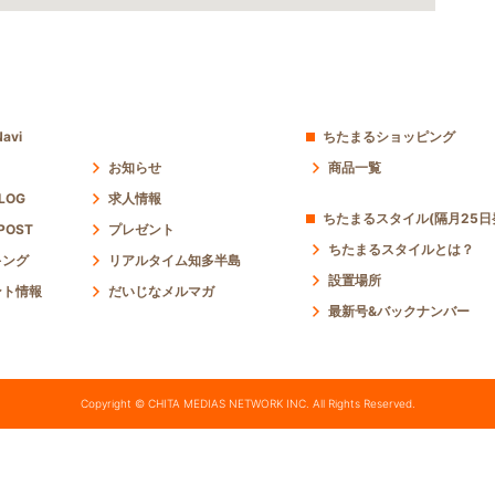
avi
ちたまるショッピング
お知らせ
商品一覧
 LOG
求人情報
ちたまるスタイル(隔月25日
POST
プレゼント
ちたまるスタイルとは？
キング
リアルタイム知多半島
設置場所
ント情報
だいじなメルマガ
最新号&バックナンバー
Copyright © CHITA MEDIAS NETWORK INC. All Rights Reserved.