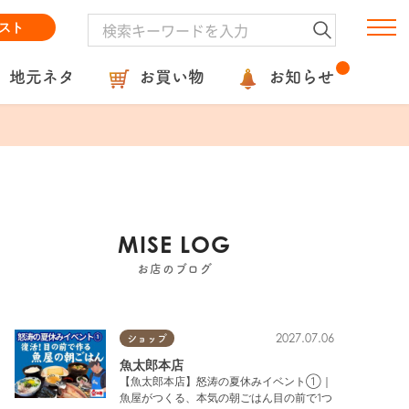
スト
地元ネタ
お買い物
お知らせ
MISE LOG
お店のブログ
2027.07.06
ショップ
魚太郎本店
【魚太郎本店】怒涛の夏休みイベント①｜
魚屋がつくる、本気の朝ごはん目の前で1つ