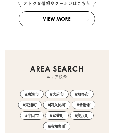
オトクな情報やクーポンはこちら
VIEW MORE
AREA SEARCH
エリア検索
東海市
大府市
知多市
東浦町
阿久比町
常滑市
半田市
武豊町
美浜町
南知多町