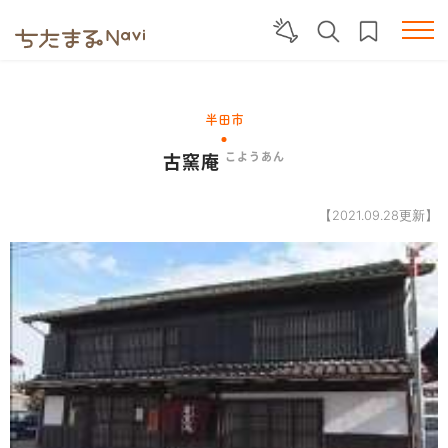
半田市
古窯庵
こようあん
【2021.09.28更新】