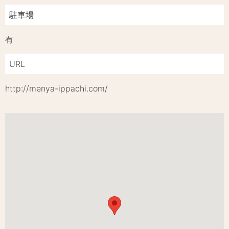
駐車場
有
URL
http://menya-ippachi.com/