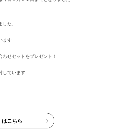
した。

ます

わせセットをプレゼント！

しています

くはこちら