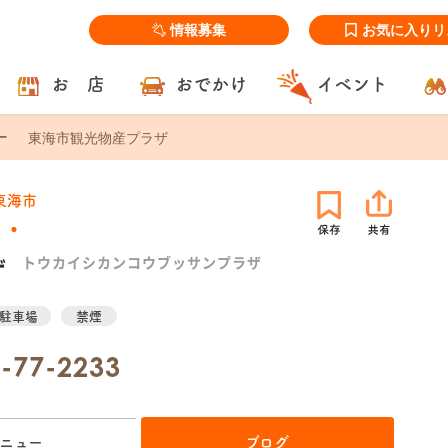
情報募集
お気に入りリ
お 店
おでかけ
イベント
東海市観光物産プラザ
東海市
ザ
トウカイシカンコウブッサンプラザ
駐車場
禁煙
-77-2233
ニュー
ブログ