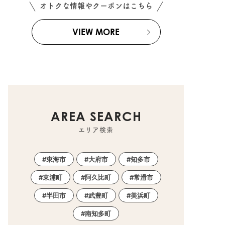
オトクな情報やクーポンはこちら
VIEW MORE
AREA SEARCH
エリア検索
東海市
大府市
知多市
東浦町
阿久比町
常滑市
半田市
武豊町
美浜町
南知多町