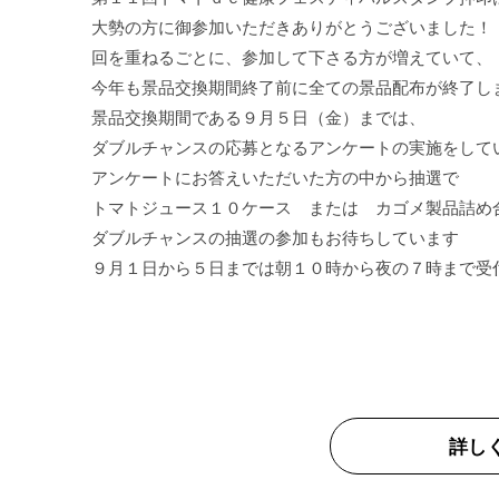
大勢の方に御参加いただきありがとうございました！

回を重ねるごとに、参加して下さる方が増えていて、

今年も景品交換期間終了前に全ての景品配布が終了しま
景品交換期間である９月５日（金）までは、

ダブルチャンスの応募となるアンケートの実施をしてい
アンケートにお答えいただいた方の中から抽選で

トマトジュース１０ケース　または　カゴメ製品詰め合
ダブルチャンスの抽選の参加もお待ちしています

９月１日から５日までは朝１０時から夜の７時まで受付
詳し