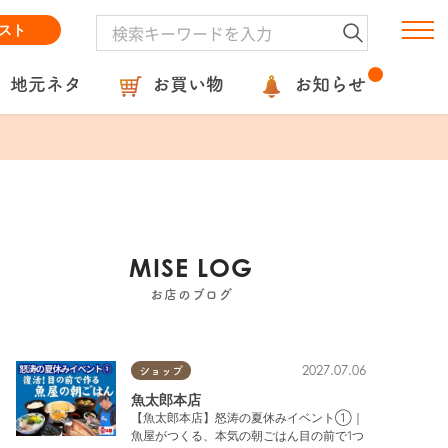
スト
地元ネタ
お買い物
お知らせ
MISE LOG
お店のブログ
2027.07.06
ショップ
魚太郎本店
【魚太郎本店】怒涛の夏休みイベント①｜
魚屋がつくる、本気の朝ごはん目の前で1つ