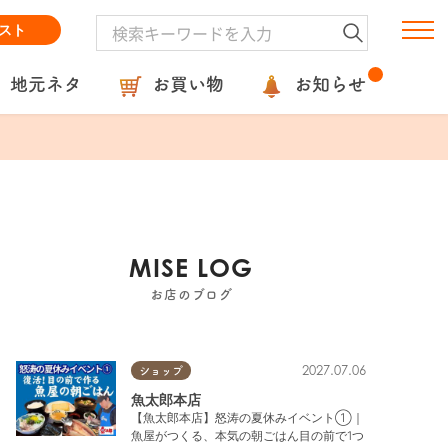
スト
地元ネタ
お買い物
お知らせ
MISE LOG
お店のブログ
2027.07.06
ショップ
魚太郎本店
【魚太郎本店】怒涛の夏休みイベント①｜
魚屋がつくる、本気の朝ごはん目の前で1つ