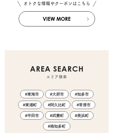
オトクな情報やクーポンはこちら
VIEW MORE
AREA SEARCH
エリア検索
東海市
大府市
知多市
東浦町
阿久比町
常滑市
半田市
武豊町
美浜町
南知多町