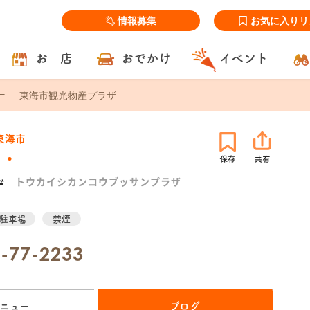
情報募集
お気に入りリ
お 店
おでかけ
イベント
東海市観光物産プラザ
東海市
ザ
トウカイシカンコウブッサンプラザ
駐車場
禁煙
-77-2233
ニュー
ブログ