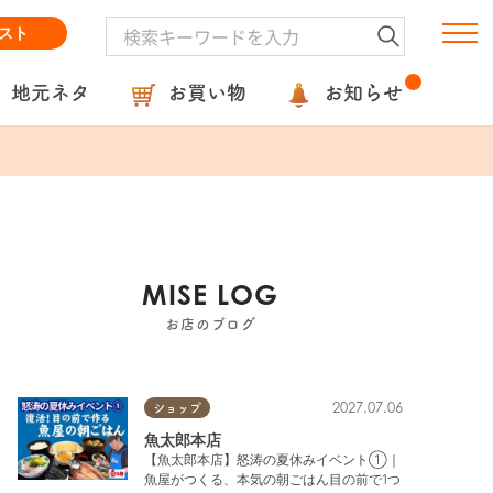
スト
地元ネタ
お買い物
お知らせ
MISE LOG
お店のブログ
2027.07.06
ショップ
魚太郎本店
【魚太郎本店】怒涛の夏休みイベント①｜
魚屋がつくる、本気の朝ごはん目の前で1つ