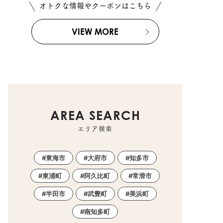
オトクな情報やクーポンはこちら
VIEW MORE
AREA SEARCH
エリア検索
東海市
大府市
知多市
東浦町
阿久比町
常滑市
半田市
武豊町
美浜町
南知多町