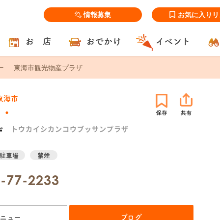
情報募集
お気に入りリ
お 店
おでかけ
イベント
東海市観光物産プラザ
東海市
ザ
トウカイシカンコウブッサンプラザ
駐車場
禁煙
-77-2233
ニュー
ブログ