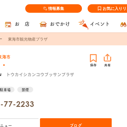
情報募集
お気に入りリ
お 店
おでかけ
イベント
東海市観光物産プラザ
東海市
ザ
トウカイシカンコウブッサンプラザ
駐車場
禁煙
-77-2233
ニュー
ブログ