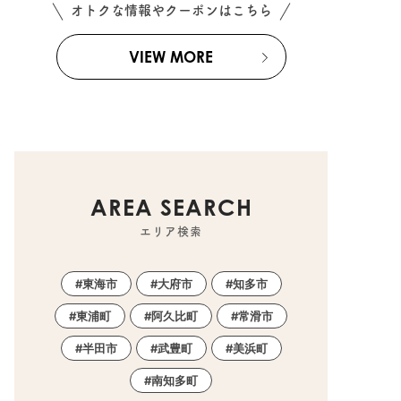
オトクな情報やクーポンはこちら
VIEW MORE
AREA SEARCH
エリア検索
東海市
大府市
知多市
東浦町
阿久比町
常滑市
半田市
武豊町
美浜町
南知多町