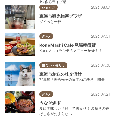
1つ作るライブ感
2026.08.07
ショップ
東海市観光物産プラザ
グイっと一杯
2026.07.31
グルメ
KonoMachi Cafe 尾張横須賀
KonoMachiランチのメニュー紹介！！
2026.07.30
住まい・暮らし
東海市創造の杜交流館
写真展「岩合光昭の日本ねこ歩き」開催!
2026.07.21
グルメ
うなぎ処 和
夏は美味しい「鰻」で決まり！ 炭焼きの香
ばしさがたまらない