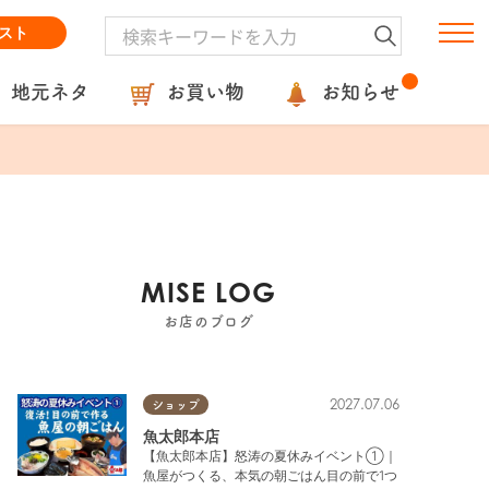
スト
地元ネタ
お買い物
お知らせ
MISE LOG
お店のブログ
2027.07.06
ショップ
魚太郎本店
【魚太郎本店】怒涛の夏休みイベント①｜
魚屋がつくる、本気の朝ごはん目の前で1つ