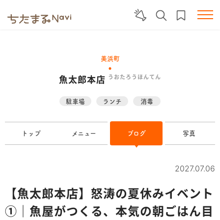
美浜町
魚太郎本店
うおたろうほんてん
駐車場
ランチ
消毒
トップ
メニュー
ブログ
写真
2027.07.06
【魚太郎本店】怒涛の夏休みイベント
①｜魚屋がつくる、本気の朝ごはん目