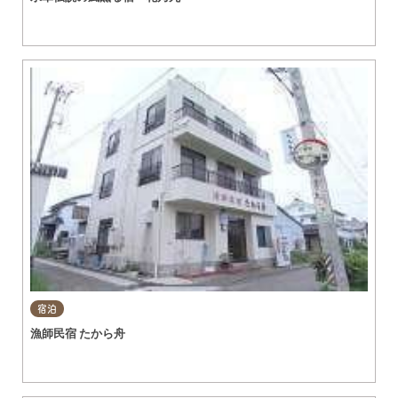
宿泊
漁師民宿 たから舟