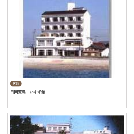
宿泊
日間賀島 いすず館