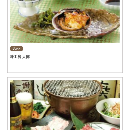
グルメ
味工房 大徳