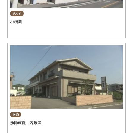
グルメ
小枡園
宿泊
漁師旅籠 内藤屋