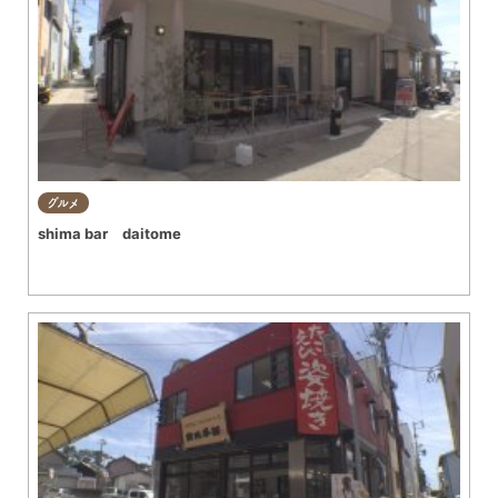
グルメ
shima bar daitome