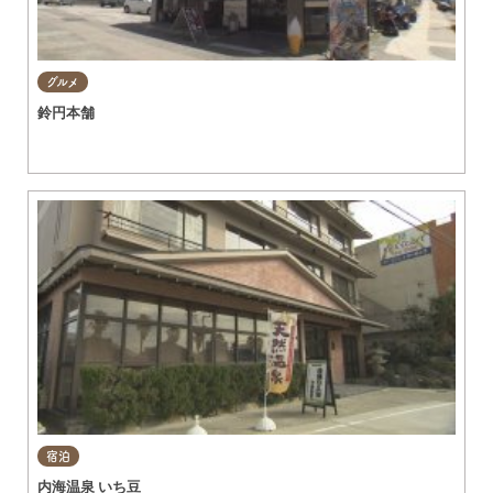
グルメ
鈴円本舗
宿泊
内海温泉 いち豆