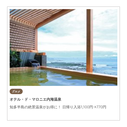
グルメ
知多市
東浦町
美容・健康
阿久比町
常滑市
ショップ
半田市
住まい・暮らし
武豊町
美浜町
習い事・趣味
南知多町
宿泊
グルメ
観光・自然
オテル・ド・マロニエ内海温泉
知多半島の絶景温泉がお得に！ 日帰り入浴1,100円→770円
遊ぶ・楽しむ