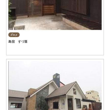
グルメ
島宿 すづ喜