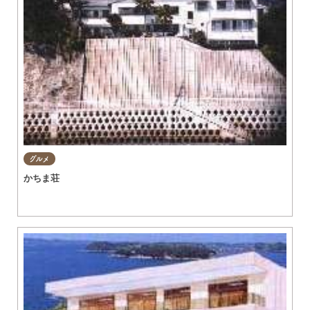
グルメ
かちま荘