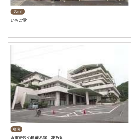
グルメ
いちご堂
宿泊
水軍伝説の風薫る宿 花乃丸