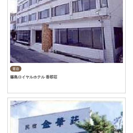
宿泊
篠島ロイヤルホテル 香翆荘