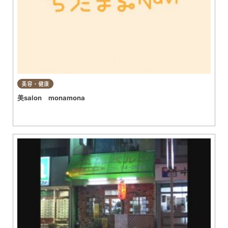
美容・健康
美salon monamona