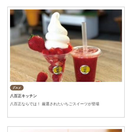
グルメ
知多市
東浦町
美容・健康
阿久比町
常滑市
ショップ
半田市
住まい・暮らし
武豊町
美浜町
習い事・趣味
南知多町
宿泊
グルメ
八百正キッチン
観光・自然
八百正ならでは！ 厳選されたいちごスイーツが登場
遊ぶ・楽しむ