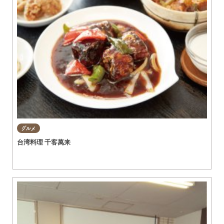
グルメ
台湾料理 千客萬来