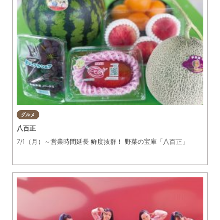
グルメ
八百正
7/1（月）～営業時間延長 鮮度抜群！ 野菜の宝庫「八百正」