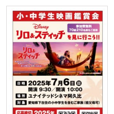
グルメ
知多市
東浦町
美容・健康
阿久比町
常滑市
ショップ
半田市
住まい・暮らし
武豊町
美浜町
習い事・趣味
南知多町
宿泊
観光・自然
遊ぶ・楽しむ