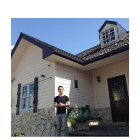
グルメ
知多市
東浦町
美容・健康
阿久比町
常滑市
ショップ
半田市
住まい・暮らし
武豊町
美浜町
習い事・趣味
南知多町
宿泊
観光・自然
遊ぶ・楽しむ