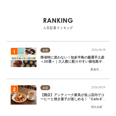
RANKING
人気記事ランキング
2026.08.08
お店
帰省時に迷わない！知多半島の厳選手土産
＜20選＞｜大人数に配りやすい個包装ギフ
ト
東海市
,
大府市
,
知多
2026.08.09
お店
【開店】アンティーク家具が並ぶ店内でコ
ーヒーと焼き菓子が楽しめる！「Cafeギ
ャラリーAgui」が6/1(月)阿久比町でリニ
阿久比町
ューアルオープン