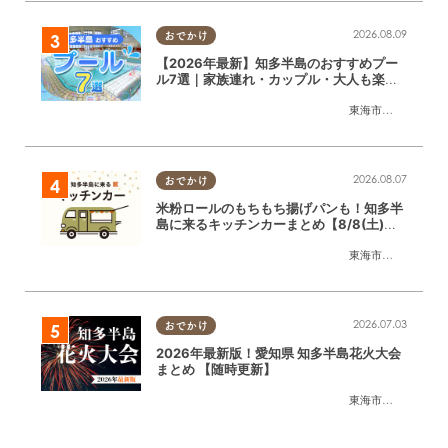
2026.08.09
おでかけ
【2026年最新】知多半島のおすすめプー
ル7選｜家族連れ・カップル・大人も楽し
めるスポット徹底ガイド
東海市
,
大府市
,
知多
2026.08.07
おでかけ
米粉ロールのもちもち揚げパンも！知多半
島に来るキッチンカーまとめ【8/8(土)～
8/14(金)】
東海市
,
大府市
,
知多
2026.07.03
おでかけ
2026年最新版！愛知県 知多半島花火大会
まとめ 【随時更新】
東海市
,
大府市
,
知多