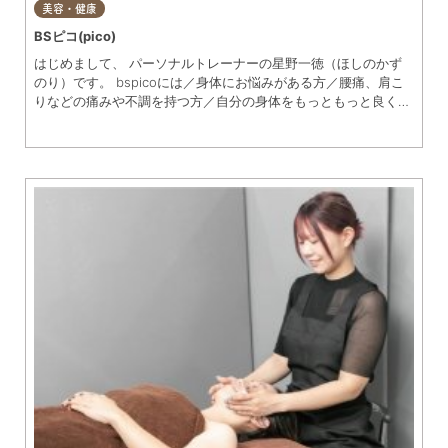
美容・健康
BSピコ(pico)
はじめまして、 パーソナルトレーナーの星野一徳（ほしのかず
のり）です。 bspicoには／身体にお悩みがある方／腰痛、肩こ
りなどの痛みや不調を持つ方／自分の身体をもっともっと良くし
たいと願う方／などが集まってこられます。 普通のスポーツク
ラブやトレーニングスタジオとはちょっと違うかもしれません。
トレーナーは私ひとりです。 今まで運動が続いたことがない、
苦手意識がある、整体やマッサージに通っていても不調が良くな
らない… そんな方、ぜひ私と一緒に身体を動かしてみませんか？
多くの人は「うまくできないから、やめる」「よくわからないか
ら、やめる」「疲れるから、やらない」「自分は運動が苦手だ、
縁がない」「息が切れたり大量に汗をかくような運動をしなけれ
ば効果がない」 そう思っておられます。 あなたもそうではあり
ませんか？ しかし、実際は逆なのです。 うまくできないからこ
そ、よくわからないからこそ、身体を動かすべきなのです。 疲
れるからやめるのではなく、動くからこそ回復するのです。
「動くこと」は「生きること」。 なかなか人には言えないけれ
ど、身体のことで悩みや不安があるという方、カウンセリングに
お越しください。一緒にあなたの身体と毎日の生活をより良くす
る方法を見つけていきましょう。