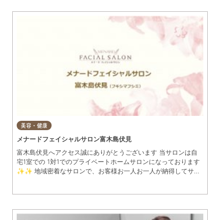
グルメ
知多市
東浦町
美容・健康
阿久比町
常滑市
ショップ
半田市
住まい・暮らし
武豊町
美浜町
習い事・趣味
南知多町
美容・健康
宿泊
メナードフェイシャルサロン富木島伏見
富木島伏見へアクセス誠にありがとうございます 当サロンは自
宅1室での 1対1でのプライベートホームサロンになっております
観光・自然
✨✨ 地域密着なサロンで、お客様お一人お一人が納得してサロ
ンに通っていただけるように お客様のお肌に合わせた 提案をさ
遊ぶ・楽しむ
せていただきます‍。 このサロンに来てよかったと 思っていただ
ける事を目標にしております。 まずは、お気軽に来て頂けたら
嬉しいです☺️ お待ちしております♡