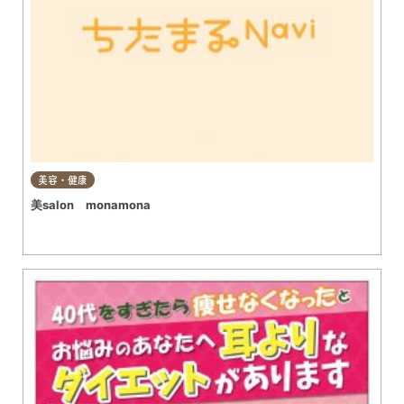
美容・健康
美salon monamona