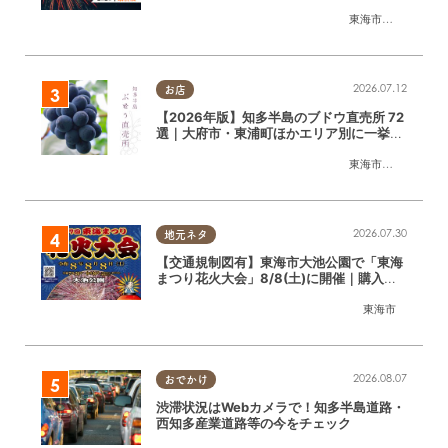
東海市
,
大府市
,
知多
2026.07.12
お店
【2026年版】知多半島のブドウ直売所 72
選｜大府市・東浦町ほかエリア別に一挙紹
介
東海市
,
大府市
,
東浦
2026.07.30
地元ネタ
【交通規制図有】東海市大池公園で「東海
まつり花火大会」8/8(土)に開催｜購入方
法や駐車場情報は？
東海市
2026.08.07
おでかけ
渋滞状況はWebカメラで！知多半島道路・
西知多産業道路等の今をチェック