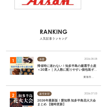
RANKING
人気記事ランキング
2026.08.08
お店
帰省時に迷わない！知多半島の厳選手土産
＜20選＞｜大人数に配りやすい個包装ギフ
ト
東海市
,
大府市
,
知多
2026.07.03
おでかけ
2026年最新版！愛知県 知多半島花火大会
まとめ 【随時更新】