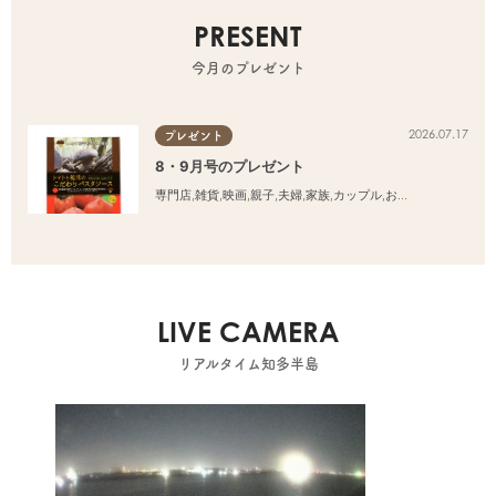
PRESENT
今月のプレゼント
2026.07.17
プレゼント
8・9月号のプレゼント
専門店
,
雑貨
,
映画
,
親子
,
夫婦
,
家族
,
カップル
,
おひとりさま
,
友人
LIVE CAMERA
リアルタイム知多半島