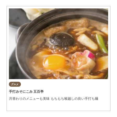
グルメ
知多市
東浦町
美容・健康
阿久比町
常滑市
ショップ
半田市
住まい・暮らし
武豊町
美浜町
習い事・趣味
南知多町
宿泊
グルメ
観光・自然
手打みそにこみ 五百亭
月替わりのメニューも美味 もちもち喉越しの良い手打ち麺
遊ぶ・楽しむ