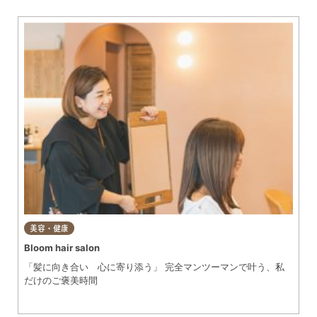
グルメ
知多市
東浦町
美容・健康
阿久比町
常滑市
ショップ
半田市
住まい・暮らし
武豊町
美浜町
習い事・趣味
南知多町
宿泊
美容・健康
観光・自然
Bloom hair salon
「髪に向き合い 心に寄り添う」 完全マンツーマンで叶う、私
遊ぶ・楽しむ
だけのご褒美時間