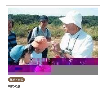
グルメ
知多市
東浦町
美容・健康
阿久比町
常滑市
ショップ
半田市
住まい・暮らし
武豊町
美浜町
習い事・趣味
南知多町
宿泊
観光・自然
観光・自然
町民の森
遊ぶ・楽しむ