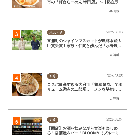
市の「灯台らーめん 半田店」へ【熱血ラー
メン伝 8月放送】
半田市
2026.08.03
地元ネタ
東浦町のシャインマスカットが農林水産大
臣賞受賞！家族・仲間と歩んだ「水野農
園」ブドウづくりの軌跡
東浦町
2026.08.05
お店
コスパ最高すぎる大府市「麺屋 龍丸」でボ
リューム満点の二郎系ラーメンを堪能して
きた
大府市
2026.08.04
お店
【開店】お酒を飲みながら音楽も楽しめ
る！居酒屋＆バー「BLOOMY（ブルーミ