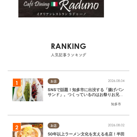
RANKING
人気記事ランキング
2026.08.04
お店
SNSで話題！知多市に出没する「揚げパン
サンド」。つくっているのはお祭りお兄さ
ん!?【ちたまる調査隊#55】
知多市
2026.08.02
お店
50年以上ラーメン文化を支える名店！半田