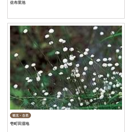
佐布里池
観光・自然
壱町田湿地