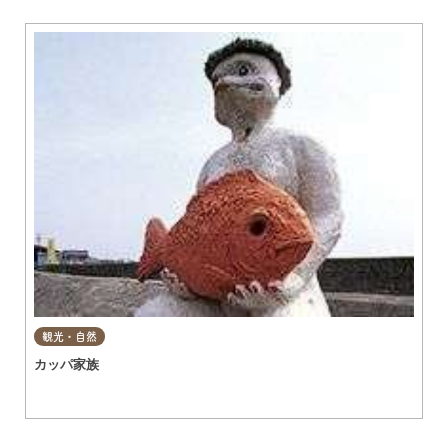
グルメ
知多市
東浦町
美容・健康
阿久比町
常滑市
ショップ
半田市
住まい・暮らし
武豊町
美浜町
習い事・趣味
南知多町
宿泊
観光・自然
観光・自然
カッパ家族
遊ぶ・楽しむ