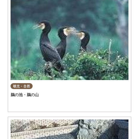
観光・自然
鵜の池・鵜の山