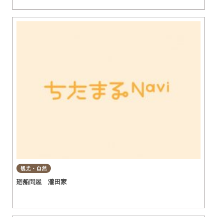
観光・自然
廻船問屋 瀧田家