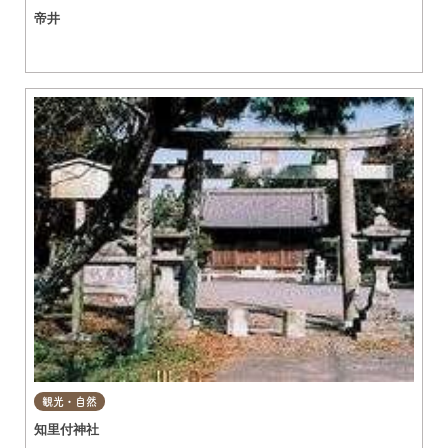
帝井
観光・自然
知里付神社