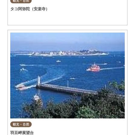
観光・自然
タコ阿弥陀（安楽寺）
観光・自然
羽豆岬展望台