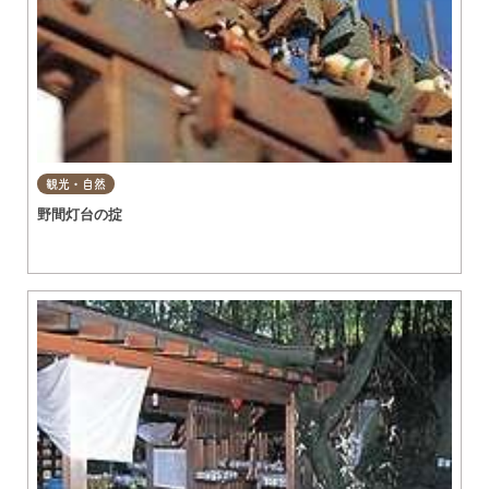
観光・自然
野間灯台の掟