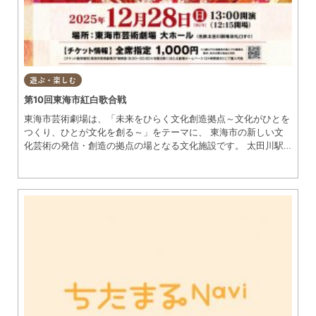
遊ぶ・楽しむ
第10回東海市紅白歌合戦
東海市芸術劇場は、「未来をひらく文化創造拠点～文化がひとを
つくり、ひとが文化を創る～」をテーマに、 東海市の新しい文
化芸術の発信・創造の拠点の場となる文化施設です。 太田川駅
西側に建設された再開発ビル（マンション、商業施設、文化施設
が併設された複合施設） 「ユウナル東海」の中に、平成27年10
月4日オープンしました。 愛称の「ユウナル東海」は、1,435通
もの応募の中から決定しました。 再開発ビル全体の愛称である
とともに、芸術劇場の愛称でもあります。 ユウナルのユウは、
郷土の偉人である細井平洲先生が上杉鷹山公に贈った言葉 「勇
なるかな 勇なるかな 勇にあらずして何をもって行わんや」の
ほか、 「あなた」という意味の「you」を、ナルは、上杉鷹山公
が子・顕孝に贈った言葉 「なせばなる なさねばならぬ 何ご
とも ならぬは人の なさぬなりけり」から、 「できる」とい
う意味の「なる」を表しています。 何事もやればできるのだか
ら、勇気をもって、新たなことに挑戦して欲しいという思いが込