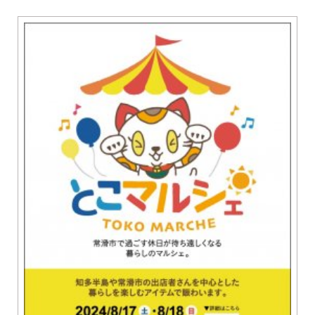
グルメ
知多市
東浦町
美容・健康
阿久比町
常滑市
ショップ
半田市
住まい・暮らし
武豊町
美浜町
習い事・趣味
南知多町
宿泊
観光・自然
遊ぶ・楽しむ