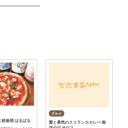
グルメ
と鉄板焼 はるばる
愛と勇気のスリランカカレー 南
洋の父 サウス