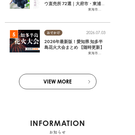
ウ直売所 72選｜大府市・東浦町
ほかエリア別に一挙紹介
東海市
,
大府市
,
東浦町
,
半田市
,
美
2026.07.03
おでかけ
2026年最新版！愛知県 知多半
島花火大会まとめ 【随時更新】
東海市
,
大府市
,
知多市
,
東浦町
,
阿
VIEW MORE
INFORMATION
お知らせ