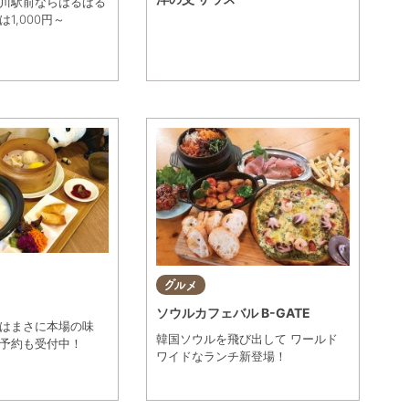
川駅前ならはるばる
1,000円～
グルメ
ソウルカフェバル B-GATE
はまさに本場の味
韓国ソウルを飛び出して ワールド
予約も受付中！
ワイドなランチ新登場！