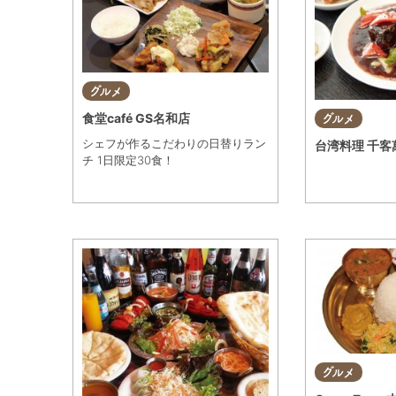
グルメ
食堂café GS名和店
グルメ
シェフが作るこだわりの日替りラン
台湾料理 千客
チ 1日限定30食！
グルメ