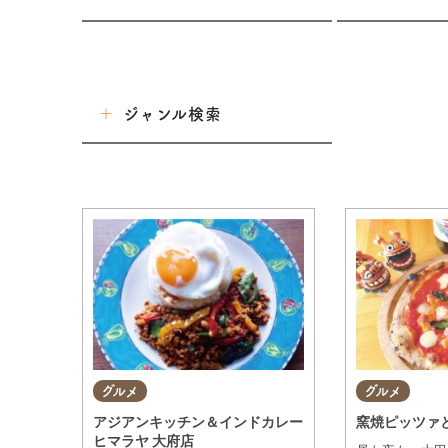
東海市
大府市
ジャンル検索
知多市
東浦町
グルメ
阿久比町
美容・健康
常滑市
ショップ
半田市
武豊町
住まい・暮らし
美浜町
グルメ
グルメ
習い事・趣味
南知多町
アジアンキッチン＆インドカレー
窯焼ピッツァ
ヒマラヤ 大府店
宿泊