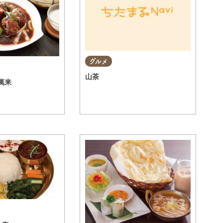
グルメ
山茶
萬来