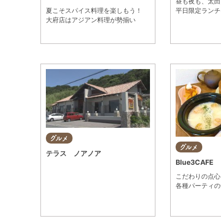
昼も夜も、太田
夏こそスパイス料理を楽しもう！
平日限定ランチは
大府店はアジアン料理が勢揃い
観光・自然
遊ぶ・楽しむ
グルメ
グルメ
テラス ノアノア
Blue3CAFE
こだわりの点心
各種パーティの