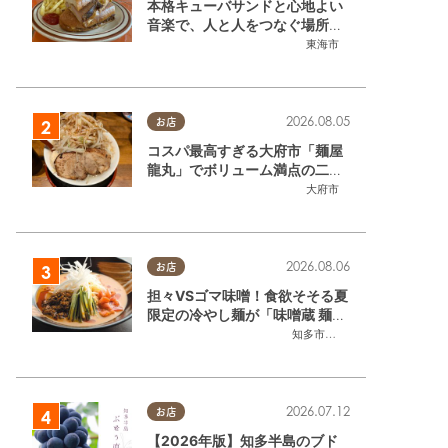
本格キューバサンドと心地よい
音楽で、人と人をつなぐ場所。
東海市「JAMMIN'STANDHOU
東海市
SE」に行ってみた
2026.08.05
お店
コスパ最高すぎる大府市「麺屋
龍丸」でボリューム満点の二郎
系ラーメンを堪能してきた
大府市
2026.08.06
お店
担々VSゴマ味噌！食欲そそる夏
限定の冷やし麺が「味噌蔵 麺四
朗 半田店・知多店」で登場／ち
知多市
,
半田市
たまる広告
2026.07.12
お店
【2026年版】知多半島のブド