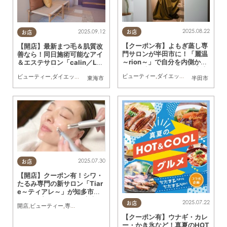
2025.08.22
2025.09.12
お店
お店
【クーポン有】よもぎ蒸し専
【開店】最新まつ毛＆肌質改
門サロンが半田市に！「麗温
善なら！同日施術可能なアイ
～rion～」で自分を内側から
＆エステサロン「calin／Lat
整える時間を／ちたまる広告
ot」が東海市に9/4(木)オー
ビューティー
,
ダイエット
,
健康
,
専門店
,
ち
ビューティー
,
ダイエット
,
健康
,
専門店
,
ちたまる広告
,
クーポン
,
おひとりさま
,
友人
東海市
半田市
プン／ちたまる広告
2025.07.30
お店
【開店】クーポン有！シワ・
たるみ専門の新サロン「Tiar
e～ティアレ～」が知多市に5
月オープン／ちたまる広告
2025.07.22
お店
開店
,
ビューティー
,
専門店
,
ちたまる広告
,
クーポン
,
親子
,
おひとりさま
,
友人
【クーポン有】ウナギ・カレ
ー・かき氷など！真夏のHOT