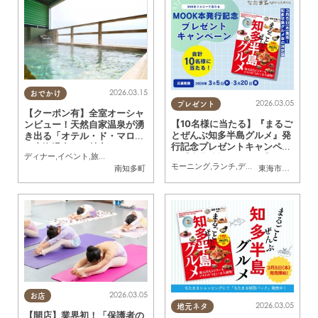
2026.03.15
おでかけ
2026.03.05
プレゼント
【クーポン有】全室オーシャ
【10名様に当たる】『まるご
ンビュー！天然自家温泉が湧
とぜんぶ知多半島グルメ』発
き出る「オテル・ド・マロニ
行記念プレゼントキャンペー
エ内海温泉」の魅力／ちたま
ディナー
,
イベント
,
旅行
,
観光
,
ちたまる広告
,
クーポン
,
家族
,
カップル
,
友人
ン【応募締切3/20(金)】
る広告
モーニング
,
ランチ
,
ディナー
,
ラーメン
,
パ
南知多町
東海市
,
大府市
,
知
2026.03.05
お店
2026.03.05
地元ネタ
【開店】業界初！「保護者の