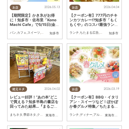
2026.05.13
2026.04.04
お店
お店
【期間限定】かき氷がお得
【クーポン有】777円のチキ
に！知多市・佐布里「Kono
ンカツカレー!?知多市「もく
Machi Cafe」で5/15日(金)
もくや」のコスパ最強ランチ
～5/24(日)割引クーポン配布
スタート！900円以下メニュ
パン
,
カフェ
,
スイーツ
,
まちネタ
,
ちたまる広告
ランチ
,
クーポン
,
ちたまる広告
,
クーポン
,
おひとりさ
知多市
知多市
キャンペーン開催／ちたまる
ーも／ちたまる広告
広告
2026.04.02
2026.03.19
地元ネタ
お店
レビュー好評！“あの本”どこ
【クーポン有】BBQ・イタリ
で買える？知多半島の書店を
アン・スイーツなど！ぽかぽ
回ってみた結果…『まるごと
か春グルメ特集／ちたまる広
ぜんぶ知多半島グルメ』ぴあ
告
まちネタ
,
季節ネタ
,
クーポン
ランチ
,
ディナー
,
アルコール
,
ラーメン
,
カ
東海市
,
大府市
,
知多市
,
東浦町
,
阿久比町
,
半田市
,
常滑市
東海市
,
大府市
,
武豊
,
知
×ちたまるMOOK本