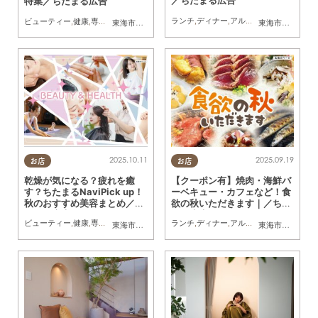
／ちたまる広告
特集／ちたまる広告
ランチ
,
ディナー
,
アルコール
,
ラーメン
,
カ
ビューティー
,
健康
,
専門店
,
ちたまるスタイル掲載店
,
まとめ記事
,
ちたまる広告
,
クーポ
東海市
,
半田市
東海市
,
大府市
,
知
2025.10.11
2025.09.19
お店
お店
乾燥が気になる？疲れを癒
【クーポン有】焼肉・海鮮バ
す？ちたまるNaviPick up！
ーベキュー・カフェなど！食
秋のおすすめ美容まとめ／ち
欲の秋いただきます｜／ちた
たまる広告
まる広告
ビューティー
,
健康
,
専門店
,
ちたまるスタイル掲載店
ランチ
,
ディナー
,
まとめ記事
,
アルコール
,
ちたまる広告
,
ラーメン
,
クーポ
,
キ
東海市
,
大府市
,
知多市
,
半田市
東海市
,
大府市
,
知