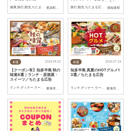
ル・ド・マロニエ内海温泉」
健康
,
旅行
,
観光
,
ちたまる広告
,
クーポン
旅行
,
観光
,
ちたまる広告
,
クーポン
,
夫婦
,
家
美浜町
,
南知多町
南知多町
／ちたまる広告
2024.09.25
2024.07.24
お店
お店
【クーポン有】知多半島 秋の
知多半島 真夏のHOTグルメ1
味覚8選｜ランチ・居酒屋・
3選／ちたまる広告
スイーツ／ちたまる広告
ランチ
,
ディナー
,
ラーメン
,
スイーツ
,
ちたまるスタイル掲載店
,
ちたまる広告
,
クーポン
ランチ
,
ディナー
,
ラーメン
,
スイーツ
,
ちた
東海市
,
大府市
,
東浦町
東海市
,
大府市
,
知