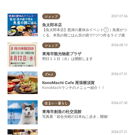
2027.07.06
ショップ
魚太郎本店
【魚太郎本店】怒涛の夏休みイベント①｜魚屋がつ
くる、本気の朝ごはん目の前で1つ1つ作るライブ感
2026.08.10
ショップ
東海市観光物産プラザ
明日１１日（火）は開館します
2026.07.31
グルメ
KonoMachi Cafe 尾張横須賀
KonoMachiランチのメニュー紹介！！
2026.07.30
住まい・暮らし
東海市創造の杜交流館
写真展「岩合光昭の日本ねこ歩き」開催!
2026.07.21