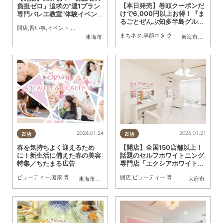
【本日発売】巻頭クーポンだ
負担ゼロ」追求の“週1プラン
けで6,000円以上お得！『ま
専門バレエ教室”体験イベン
るごとぜんぶ知多半島グル
トが3/21(土)に開催！ 「M&
開店
,
習い事
,
イベント
,
ちたまる広告
,
クーポン
,
親子
メ』ぴあ×ちたまるMOOK本
B studio 創造の杜 東海支
まちネタ
,
季節ネタ
,
クーポン
東海市
東海市
,
大府市
,
知
徹底レビュー
部」が4月にオープン／ちた
まる広告
2026.01.24
2026.01.21
お店
お店
春を気持ちよく迎えるため
【開店】全国150店舗以上！
に！新生活に備えた春の美容
話題のセルフホワイトニング
特集／ちたまる広告
専門店「エクシアホワイトニ
ング」大府市に9/1(月)オープ
ビューティー
,
健康
,
専門店
,
ちたまるスタイル掲載店
開店
,
ビューティー
,
まとめ記事
,
専門店
,
ちたまる広告
,
ちたまる広告
,
クーポ
,
東海市
,
知多市
,
半田市
大府市
ン／ちたまる広告