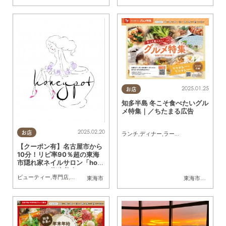
2025.01.25
お店
知多半島 冬こそ食べたいグル
メ特集｜／ちたまる広告
2025.02.20
お店
ランチ
,
ディナー
,
ラーメン
,
スイーツ
,
ちた
【クーポン有】名古屋市から
10分！リピ率90％超の東海
市隠れ家ネイルサロン「hon
ey pot」で指先美人に／ちた
ビューティー
,
専門店
,
ちたまる広告
,
クーポン
,
おひとりさま
東海市
東海市
,
大府市
,
東
まる広告