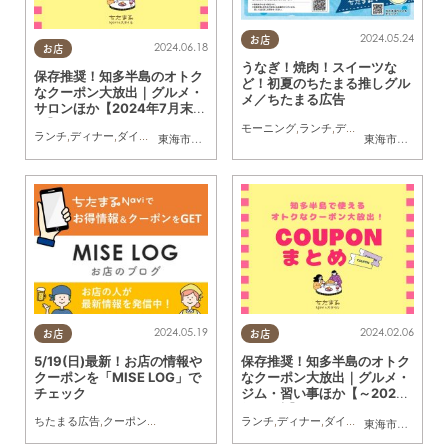
2024.05.24
お店
2024.06.18
お店
うなぎ！焼肉！スイーツな
保存推奨！知多半島のオトク
ど！初夏のちたまる推しグル
なクーポン大放出｜グルメ・
メ／ちたまる広告
サロンほか【2024年7月末ま
で】
モーニング
,
ランチ
,
ディナー
,
アルコール
,
ランチ
,
ディナー
,
ダイエット
,
住まい
,
習い事
,
クーポン
東海市
,
大府市
,
阿久比町
,
半田市
東海市
,
大府市
,
知
2024.05.19
2024.02.06
お店
お店
5/19(日)最新！お店の情報や
保存推奨！知多半島のオトク
クーポンを「MISE LOG」で
なクーポン大放出｜グルメ・
チェック
ジム・習い事ほか【～2024
年3月末】
ちたまる広告
,
クーポン
,
トレンド
ランチ
,
ディナー
,
ダイエット
,
住まい
,
習い
東海市
,
大府市
,
知