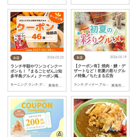
2026.05.19
2026.05.23
お店
お店
【クーポン有】焼肉・鰻・デ
ランチ半額やワンコインクー
ザートなど！初夏の彩りグル
ポンも！『まるごとぜんぶ知
メ特集／ちたまる広告
多半島グルメ』クーポン掲載
店まとめマップ
ランチ
,
ディナー
,
アルコール
,
ラーメン
,
カ
モーニング
,
ランチ
,
ディナー
,
アルコール
,
カフェ
,
スイーツ
,
専門店
,
まちネタ
,
クーポン
,
東海市
,
大府市
,
知多市
,
東浦町
,
半田市
,
常滑市
,
武豊町
東海市
,
大府市
,
美浜町
,
半
,