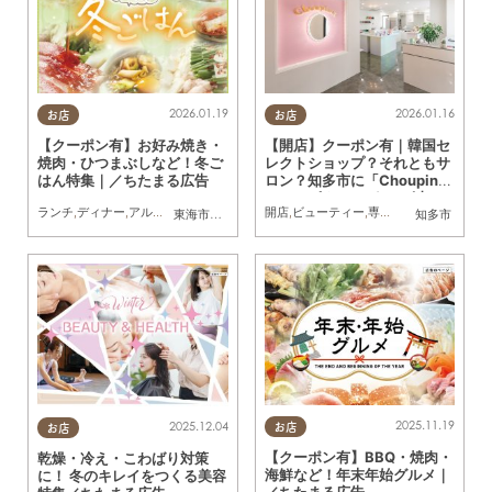
2026.01.19
2026.01.16
お店
お店
【クーポン有】お好み焼き・
【開店】クーポン有｜韓国セ
焼肉・ひつまぶしなど！冬ご
レクトショップ？それともサ
はん特集｜／ちたまる広告
ロン？知多市に「Choupinet
（シュピネ）」が12/6(土)オ
ランチ
,
ディナー
,
アルコール
,
ラーメン
,
カフェ
開店
,
キッチンカー
,
ビューティー
,
専門店
,
専門店
,
ちたまるスタイ
,
雑貨
,
ちたまる
東海市
,
大府市
,
知多市
,
南知多町
知多市
ープン／ちたまる広告
2025.11.19
2025.12.04
お店
お店
【クーポン有】BBQ・焼肉・
乾燥・冷え・こわばり対策
海鮮など！年末年始グルメ｜
に！ 冬のキレイをつくる美容