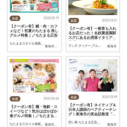
2025.05.19
お店
2025.04.01
お店
【クーポン有】鰻・肉・カフ
【クーポン有】一般客も入れ
ェなど！初夏のちたまる 推し
るお店だった！名鉄聚楽園駅
グルメ特集｜／ちたまる広告
スグにあるお洒落イタリアン
店「ラドゥーノ」／ちたまる
ちたまるスタイル掲載店
,
ちたまる広告
,
クーポン
ランチ
,
ディナー
,
アルコール
,
カフェ
,
ちた
東海市
,
大府市
,
東浦町
,
半田市
,
南知多町
東海市
広告
2025.03.09
お店
2025.03.26
お店
【クーポン有】ネイティブ＆
【クーポン有】麺・海鮮・ス
日本人講師のペアティーチン
イーツなど！気分はぽかぽか
グ！東海市の英会話教室「ス
春グルメ特集｜／ちたまる広
ター・イングリッシュスクー
告
習い事
,
ちたまる広告
,
クーポン
ル」／ちたまる広告
ちたまるスタイル掲載店
,
ちたまる広告
,
クーポン
東海市
,
大府市
,
半田市
,
南知多町
東海市