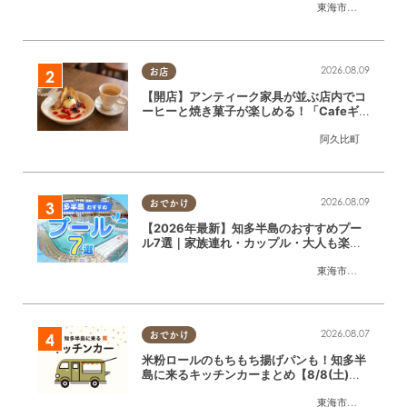
東海市
,
大府市
,
知多
2026.08.09
お店
【開店】アンティーク家具が並ぶ店内でコ
ーヒーと焼き菓子が楽しめる！「Cafeギ
ャラリーAgui」が6/1(月)阿久比町でリニ
阿久比町
ューアルオープン
2026.08.09
おでかけ
【2026年最新】知多半島のおすすめプー
ル7選｜家族連れ・カップル・大人も楽し
めるスポット徹底ガイド
東海市
,
大府市
,
知多
2026.08.07
おでかけ
米粉ロールのもちもち揚げパンも！知多半
島に来るキッチンカーまとめ【8/8(土)～
8/14(金)】
東海市
,
大府市
,
知多