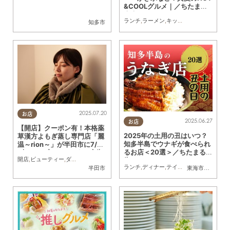
&COOLグルメ｜／ちたまる
広告
ランチ
,
ラーメン
,
キッチンカー
,
専門店
,
ち
知多市
2025.07.20
お店
2025.06.27
お店
【開店】クーポン有！本格薬
2025年の土用の丑はいつ？
草漢方よもぎ蒸し専門店「麗
知多半島でウナギが食べられ
温～rion～」が半田市に7/31
るお店＜20選＞／ちたまる広
(木)オープン／ちたまる広告
開店
,
ビューティー
,
ダイエット
,
健康
,
専門店
,
ちたまる広告
,
クーポン
,
親子
,
おひとりさ
告
ランチ
,
ディナー
,
テイクアウト
,
専門店
,
季
半田市
東海市
,
大府市
,
知