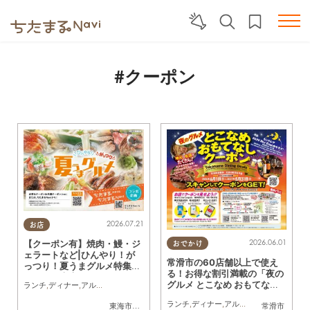
#クーポン
2026.07.21
お店
2026.06.01
【クーポン有】焼肉・鰻・ジ
おでかけ
ェラートなど|ひんやり！が
常滑市の60店舗以上で使え
っつり！夏うまグルメ特集／
る！お得な割引満載の「夜の
ちたまる広告
グルメ とこなめ おもてなし
ランチ
,
ディナー
,
アルコール
,
ラーメン
,
カフェ
,
キッチンカー
,
専門店
,
ちたまるスタイ
クーポン」が6/1(月)スタート
ランチ
,
ディナー
,
アルコール
,
ラーメン
,
パ
東海市
,
大府市
,
半田市
常滑市
／ちたまる広告