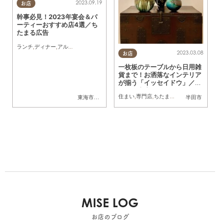
2023.09.19
お店
幹事必見！2023年宴会＆パ
ーティーおすすめ店4選／ち
たまる広告
ランチ
,
ディナー
,
アルコール
,
ちたまる広告
,
クーポン
2023.03.08
お店
一枚板のテーブルから日用雑
貨まで！お洒落なインテリア
が揃う「イッセイドウ」／ち
たまる広告
住まい
,
専門店
,
ちたまる広告
,
クーポン
東海市
,
大府市
半田市
MISE LOG
お店のブログ