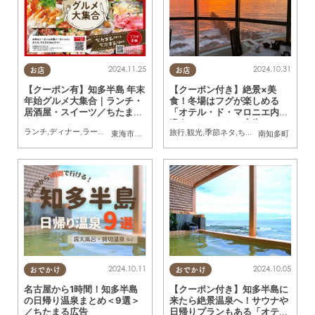
2024.11.25
2024.10.31
お店
お店
【クーポン有】知多半島 年末
【クーポン付き】絶景×美
年始グルメ大集合｜ランチ・
食！冬場はフグが楽しめる
居酒屋・スイーツ／ちたまる
「オテル・ド・マロニエ内海
広告
温泉」／ちたまる広告
ランチ
,
ディナー
,
ラーメン
,
スイーツ
,
ちたまるスタイル掲載店
,
ちたまる広告
,
クーポン
旅行
,
観光
,
季節ネタ
,
ちたまる広告
,
クーポ
東海市
,
大府市
,
知多市
,
半田市
南知多町
2024.10.11
2024.10.05
おでかけ
おでかけ
名古屋から1時間！知多半島
【クーポン付き】知多半島に
の日帰り温泉まとめ＜9選＞
来たら絶景温泉へ！サウナや
／ちたまる広告
日帰りプランもある「オテ