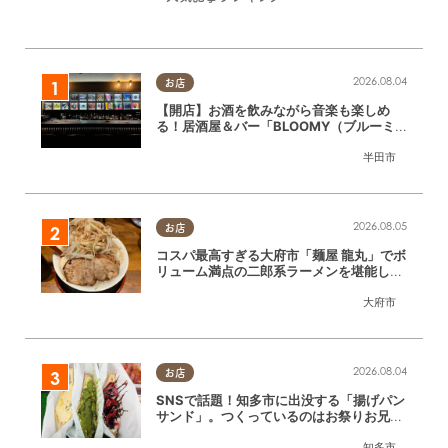
2026.08.04
お店
【開店】お酒を飲みながら音楽も楽しめ
る！居酒屋＆バー「BLOOMY（ブルーミ
ー）」が7/3(金)半田市でオープン
半田市
2026.08.05
お店
コスパ最高すぎる大府市「麺屋 龍丸」でボ
リューム満点の二郎系ラーメンを堪能して
きた
大府市
2026.08.04
お店
SNSで話題！知多市に出没する「揚げパン
サンド」。つくっているのはお祭りお兄さ
ん!?【ちたまる調査隊#55】
知多市