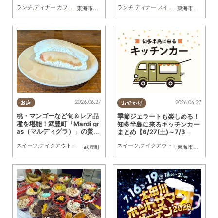
日和 半田亀崎店」のオープン
（スケッチャーズ）」アウト
ランチ
,
ディナー
,
カフェ
,
スイーツ
,
開店
,
観光
ランチ
,
まとめ記事
,
ディナー
,
スイーツ
,
テイクアウト
,
東海市
,
大府市
,
知多市
,
東浦町
,
阿久比町
,
半田市
,
常滑市
東海市
,
大府市
,
武豊
,
東
記事
レット店舗！
2026.06.27
2026.06.27
お店
おでかけ
桃・マンゴーなど旬＆レア品
季節ジェラートも楽しめる！
種を堪能！武豊町「Mardi gr
知多半島に来るキッチンカー
as（マルディグラ）」の贅沢
まとめ【6/27(土)～7/3
フルーツサンドがすごい
(金)】
スイーツ
,
テイクアウト
,
ドライブ
,
行ってみたレポ
,
家族
,
カップル
,
おひとりさま
,
友人
,
スイーツ
,
テイクアウト
,
キッチンカー
,
イベ
武豊町
東海市
,
大府市
,
知