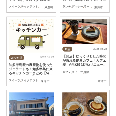
が5/30(土)オープン
レット店舗「SKECHERS
スイーツ
,
テイクアウト
,
開店
,
専門店
,
親子
,
家族
,
おひとりさま
ランチ
,
ディナー
,
ラーメン
,
パン
,
カフェ
,
ス
武豊町
東海市
,
大府市
,
知
（スケッチャーズ）」がオー
プン予定
2026.05.28
お店
【開店】ゆっくりとした時間
2026.05.29
おでかけ
が流れる絶景カフェ「カフェ
麦」が4/29(水祝)リニューア
知多半島産の農産物を使った
ルオープン
ジェラートも！知多半島に来
カフェ
,
スイーツ
,
開店
,
リニューアル
,
夫婦
,
るキッチンカーまとめ【5/3
0(土)～6/5(金)】
スイーツ
,
テイクアウト
,
キッチンカー
,
イベント
,
まとめ記事
東海市
,
大府市
,
知多市
,
東浦町
,
阿久比町
,
半田市
常滑市
,
常滑市
,
武豊