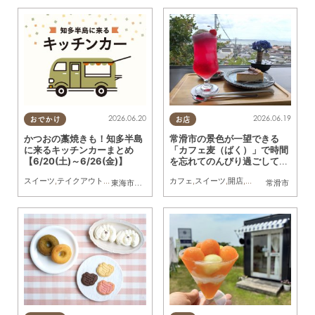
2026.06.20
2026.06.19
おでかけ
お店
かつおの藁焼きも！知多半島
常滑市の景色が一望できる
に来るキッチンカーまとめ
「カフェ麦（ばく）」で時間
【6/20(土)～6/26(金)】
を忘れてのんびり過ごしてき
た
スイーツ
,
テイクアウト
,
キッチンカー
,
イベント
カフェ
,
まとめ記事
,
スイーツ
,
開店
,
リニューアル
,
夫婦
,
東海市
,
大府市
,
知多市
,
東浦町
,
阿久比町
,
半田市
常滑市
,
常滑市
,
武豊