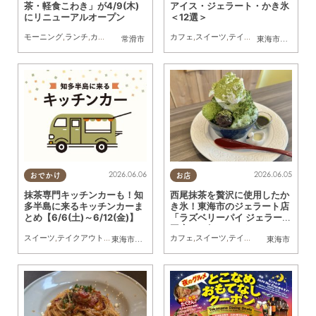
茶・軽食こわき」が4/9(木)
アイス・ジェラート・かき氷
にリニューアルオープン
＜12選＞
モーニング
,
ランチ
,
カフェ
,
スイーツ
,
開店
,
専門店
カフェ
,
夫婦
,
スイーツ
,
カップル
,
テイクアウト
,
おひとりさま
,
キッチンカ
,
友人
常滑市
東海市
,
大府市
,
知
2026.06.06
2026.06.05
おでかけ
お店
抹茶専門キッチンカーも！知
西尾抹茶を贅沢に使用したか
多半島に来るキッチンカーま
き氷！東海市のジェラート店
とめ【6/6(土)～6/12(金)】
「ラズベリーパイ ジェラート
工房」へ行ってみた
スイーツ
,
テイクアウト
,
キッチンカー
,
イベント
カフェ
,
まとめ記事
,
スイーツ
,
テイクアウト
,
行ってみた
東海市
,
大府市
,
知多市
,
東浦町
,
阿久比町
,
半田市
東海市
,
常滑市
,
武豊