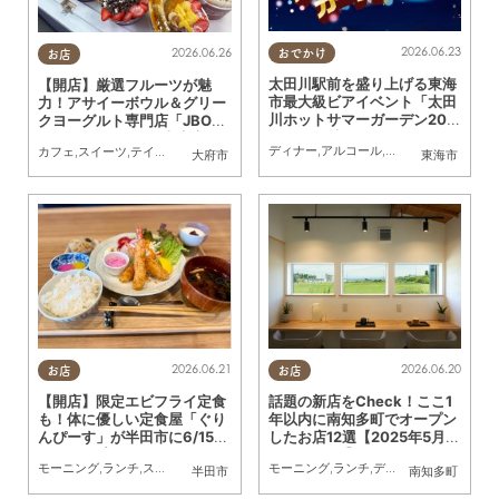
2026.06.23
2026.06.26
おでかけ
お店
太田川駅前を盛り上げる東海
【開店】厳選フルーツが魅
市最大級ビアイベント「太田
力！アサイーボウル＆グリー
川ホットサマーガーデン202
クヨーグルト専門店「JBOW
6」7/16(木)～19(日)開催／
L（ジェイボウル）大府店」
ディナー
,
アルコール
,
スイーツ
,
テイクアウ
カフェ
,
スイーツ
,
テイクアウト
,
開店
,
健康
,
専門店
,
おひとりさま
,
友人
,
KURUTOHP
ちたまる広告
大府市
東海市
が6/15(月)オープン
2026.06.21
2026.06.20
お店
お店
【開店】限定エビフライ定食
話題の新店をCheck！ここ1
も！体に優しい定食屋「ぐり
年以内に南知多町でオープン
んぴーす」が半田市に6/15
したお店12選【2025年5月～
(月)オープン
2026年4月】
モーニング
,
ランチ
,
スイーツ
モーニング
,
ランチ
,
ディナー
,
アルコール
,
半田市
南知多町