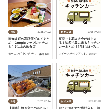
2026.07.22
2026.07.18
お店
おでかけ
南知多町の高評価グルメまと
夏祭りや花火大会がはじま
め｜Googleマップのクチコ
る！知多半島に来るキッチン
ミ4.5以上の飲食店
カーまとめ【7/18(土)～7/24
(金)】
モーニング
,
ランチ
,
ディナー
,
カフェ
,
スイーツ
スイーツ
,
まとめ記事
,
テイクアウト
,
キッチンカー
,
イベ
南知多町
東海市
,
大府市
,
知
2026.07.16
2026.07.10
お店
おでかけ
【開店】焼き立てのみたらし
おこわおむすび専門店も！知