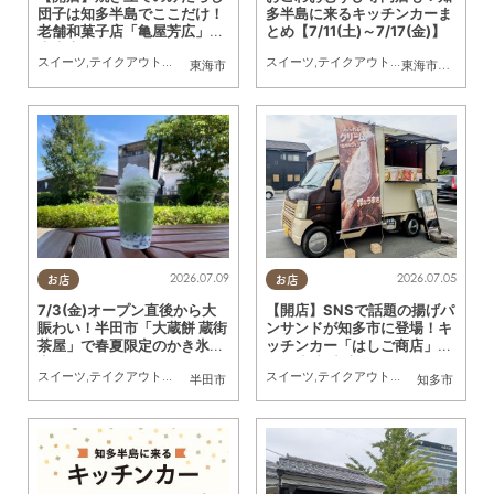
団子は知多半島でここだけ！
多半島に来るキッチンカーま
老舗和菓子店「亀屋芳広」の
とめ【7/11(土)～7/17(金)】
大府店が6/1(月)リニューアル
スイーツ
,
テイクアウト
,
リニューアル
,
専門店
スイーツ
,
KURUTOHP
,
テイクアウト
,
キッチンカー
,
イベ
東海市
東海市
,
大府市
,
知
2026.07.09
2026.07.05
お店
お店
7/3(金)オープン直後から大
【開店】SNSで話題の揚げパ
賑わい！半田市「大蔵餅 蔵街
ンサンドが知多市に登場！キ
茶屋」で春夏限定のかき氷を
ッチンカー「はしご商店」が
実食
5/6(水)初出店
スイーツ
,
テイクアウト
,
専門店
,
まちネタ
,
行ってみたレポ
スイーツ
,
テイクアウト
,
キッチンカー
,
開店
半田市
知多市