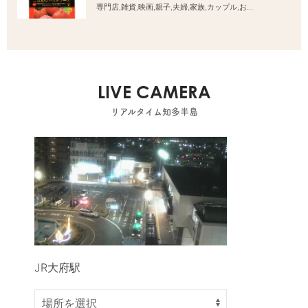
専門店
,
雑貨
,
映画
,
親子
,
夫婦
,
家族
,
カップル
,
おひとりさま
,
友人
LIVE CAMERA
リアルタイム知多半島
JR大府駅