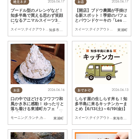
2026.06.17
2026.06.17
地元ネタ
お店
プードル型のメレンゲなど！
【開店】ブドウ農園が手掛け
知多半島で買える思わず笑顔
る新スポット！季節のパフェ
になるアニマルスイーツ3選
とパウンドケーキの「Les Gâ
【ちたまるスタイル6・7月
teaux Sucrésすぎはら」が
スイーツ
,
テイクアウト
,
専門店
,
まちネタ
,
ちたまるスタイル掲載店
スイーツ
,
テイクアウト
,
開店
,
専門店
,
ドラ
知多市
,
常滑市
,
南知多町
東浦町
号】
東浦町に4/26(土)オープン
2026.06.16
2026.06.13
お店
おでかけ
口の中でほどけるフワフワ和
しらす屋の生しらす丼も！知
風かき氷に感動！ ゆったりと
多半島に来るキッチンカーま
落ち着ける東浦町カフェ「茶
とめ【6/13(土)～6/19(金)】
亭 瀧春（ろうしゅん）」に行
モーニング
,
ランチ
,
カフェ
,
スイーツ
,
季節ネタ
スイーツ
,
行ってみたレポ
,
テイクアウト
,
夫婦
,
キッチンカー
,
家族
,
おひとりさ
,
イベ
東浦町
東海市
,
大府市
,
知
ってみた