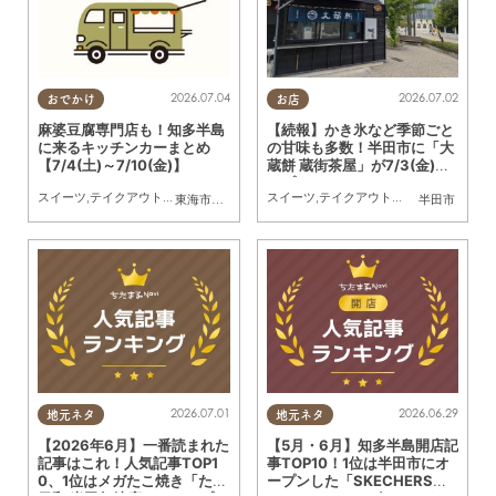
2026.07.04
2026.07.02
おでかけ
お店
麻婆豆腐専門店も！知多半島
【続報】かき氷など季節ごと
に来るキッチンカーまとめ
の甘味も多数！半田市に「大
【7/4(土)～7/10(金)】
蔵餅 蔵街茶屋」が7/3(金)オ
ープン
スイーツ
,
テイクアウト
,
キッチンカー
,
イベント
スイーツ
,
まとめ記事
,
テイクアウト
,
開店
,
専門店
,
まち
東海市
,
大府市
,
知多市
,
東浦町
,
阿久比町
,
半田市
半田市
,
常滑市
,
武豊
2026.07.01
2026.06.29
地元ネタ
地元ネタ
【2026年6月】一番読まれた
【5月・6月】知多半島開店記
記事はこれ！人気記事TOP1
事TOP10！1位は半田市にオ
0、1位はメガたこ焼き「たこ
ープンした「SKECHERS