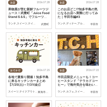
2026.07.28
2026.07.28
お店
お店
果物屋が営む新鮮フルーツジ
このお店どこ!?知多半島の気
ュース！武豊町「Juice Food
になるお店へ実際に行ってみ
Stand S＆S」でフルーツサ
た｜半田市編#3
ンドと堪能してきた
ランチ
,
スイーツ
,
テイクアウト
,
行ってみたレポ
ランチ
,
夫婦
,
ディナー
,
カップル
,
アルコール
,
おひとりさま
,
カフェ
,
友人
,
スイ
武豊町
半田市
2026.07.25
2026.07.22
おでかけ
お店
各地で夏祭り開催！知多半島
半田店限定メニューも！コー
に来るキッチンカーまとめ
ヒースタンド「テラカドコー
【7/25(土)～7/31(金)】
ヒー」で海外気分を味わいな
がらクレープを堪能してきた
スイーツ
,
テイクアウト
,
キッチンカー
,
イベント
ランチ
,
まとめ記事
,
カフェ
,
スイーツ
,
テイクアウト
,
行
東海市
,
大府市
,
知多市
,
東浦町
,
阿久比町
,
半田市
半田市
,
常滑市
,
武豊