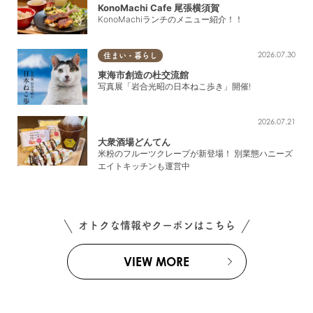
KonoMachi Cafe 尾張横須賀
KonoMachiランチのメニュー紹介！！
2026.07.30
住まい・暮らし
東海市創造の杜交流館
写真展「岩合光昭の日本ねこ歩き」開催!
2026.07.21
大衆酒場どんてん
米粉のフルーツクレープが新登場！ 別業態ハニーズ
エイトキッチンも運営中
オトクな情報やクーポンはこちら
VIEW MORE