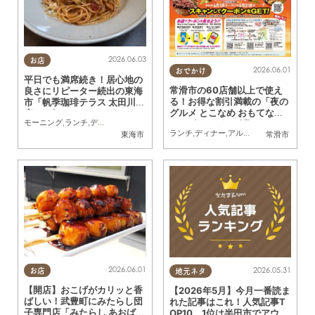
2026.06.03
お店
2026.06.01
おでかけ
平日でも満席続き！居心地の
常滑市の60店舗以上で使え
良さにリピーター続出の東海
る！お得な割引満載の「夜の
市「帆季珈琲テラス 太田川
グルメ とこなめ おもてなし
店」に行ってみた
モーニング
,
ランチ
,
ディナー
,
カフェ
,
スイーツ
,
行ってみたレポ
,
夫婦
,
カップル
,
おひと
クーポン」が6/1(月)スタート
ランチ
,
ディナー
,
アルコール
,
ラーメン
,
パ
東海市
常滑市
／ちたまる広告
2026.06.01
2026.05.31
お店
地元ネタ
【開店】おこげがカリッと香
【2026年5月】今月一番読ま
ばしい！武豊町にみたらし団
れた記事はこれ！人気記事T
子専門店「みたらし あおば」
OP10、1位は半田市でアウト