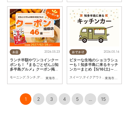
2026.05.23
2026.05.16
お店
おでかけ
ランチ半額やワンコインクー
ビターな生地のショコラシュ
ポンも！『まるごとぜんぶ知
ーも！知多半島に来るキッチ
多半島グルメ』クーポン掲載
ンカーまとめ【5/16(土)～5/
店まとめマップ
22(金)】
モーニング
,
ランチ
,
ディナー
,
アルコール
,
カフェ
スイーツ
,
スイーツ
,
テイクアウト
,
専門店
,
まちネタ
,
キッチンカー
,
クーポン
,
イベ
,
東海市
,
大府市
,
知多市
,
東浦町
,
半田市
,
常滑市
,
武豊町
東海市
,
大府市
,
美浜町
,
知
,
1
2
3
4
5
...
15