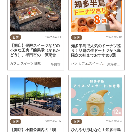
2026.06.11
2026.06.10
お店
お店
【開店】発酵スイーツなどの
知多半島で人気のドーナツ巡
小さな工房「醸果堂（かもか
り！話題の生ドーナツから島
どう）」半田市の「伊東合
限定の味までおすすめ8選
資」内に5/21(木)オープン
カフェ
,
スイーツ
,
開店
パン
,
カフェ
,
スイーツ
,
テイクアウト
,
専門
半田市
東海市
,
大府市
,
知
2026.06.09
2026.06.06
お店
お店
【開店】小脇公園内の「喫
ひんやり涼むなら！知多半島