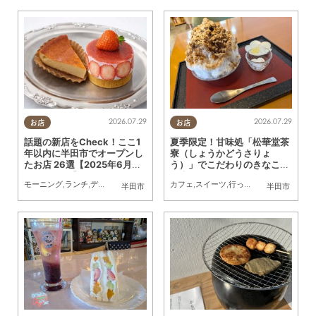
2026.07.29
2026.07.29
お店
お店
話題の新店をCheck！ここ1
夏季限定！甘味処「松華堂茶
年以内に半田市でオープンし
寮（しょうかどうさりょ
たお店 26選【2025年6月～
う）」でこだわりのきなこか
2026年6月】
き氷を食べてきた
モーニング
,
ランチ
,
ディナー
,
アルコール
,
ラーメン
カフェ
,
スイーツ
,
パン
,
カフェ
,
行ってみたレポ
,
スイーツ
,
テイクアウ
,
夫婦
,
カ
半田市
半田市