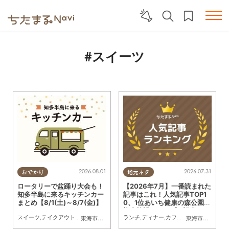
#スイーツ
2026.08.01
2026.07.31
おでかけ
地元ネタ
ロータリーで盆踊り大会も！
【2026年7月】一番読まれた
知多半島に来るキッチンカー
記事はこれ！人気記事TOP1
まとめ【8/1(土)～8/7(金)】
0、1位あいち健康の森公園内
複合施設のオープン記事
スイーツ
,
テイクアウト
,
キッチンカー
,
イベント
ランチ
,
まとめ記事
,
ディナー
,
カフェ
,
スイーツ
,
開店
,
観
東海市
,
大府市
,
知多市
,
東浦町
,
阿久比町
,
半田市
,
常滑市
東海市
,
大府市
,
武豊
,
知