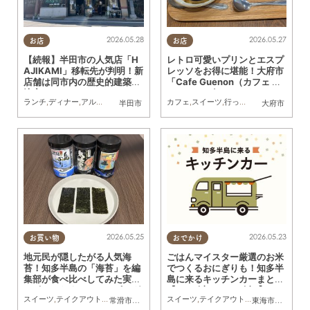
2026.05.28
2026.05.27
お店
お店
【続報】半田市の人気店「H
レトロ可愛いプリンとエスプ
AJIKAMI」移転先が判明！新
レッソをお得に堪能！大府市
店舗は同市内の歴史的建築に
「Cafe Guenon（カフェ グ
決定
ノン）」に行ってみた
ランチ
,
ディナー
,
アルコール
,
カフェ
,
スイーツ
カフェ
,
テイクアウト
,
スイーツ
,
行ってみたレポ
,
開店
,
家族
,
カ
半田市
大府市
2026.05.25
2026.05.23
お買い物
おでかけ
地元民が隠したがる人気海
ごはんマイスター厳選のお米
苔！知多半島の「海苔」を編
でつくるおにぎりも！知多半
集部が食べ比べしてみた実食
島に来るキッチンカーまとめ
レポ／ちたまるショッピング
【5/23(土)～5/29(金)】
スイーツ
,
テイクアウト
,
まちネタ
,
ちたまるショッピング
スイーツ
,
テイクアウト
,
行ってみたレポ
,
キッチンカー
,
イベ
常滑市
,
南知多町
東海市
,
大府市
,
知