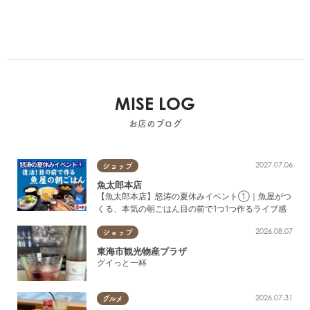
MISE LOG
お店のブログ
2027.07.06
ショップ
魚太郎本店
【魚太郎本店】怒涛の夏休みイベント①｜魚屋がつ
くる、本気の朝ごはん目の前で1つ1つ作るライブ感
2026.08.07
ショップ
東海市観光物産プラザ
グイっと一杯
2026.07.31
グルメ