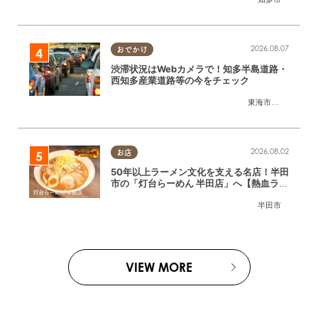
2026.08.07
おでかけ
渋滞状況はWebカメラで！知多半島道路・
西知多産業道路等の今をチェック
東海市
,
大府市
,
知多
2026.08.02
お店
50年以上ラーメン文化を支える名店！半田
市の「灯台らーめん 半田店」へ【熱血ラー
メン伝 8月放送】
半田市
VIEW MORE